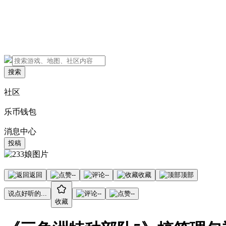
搜索
社区
乐币钱包
消息中心
投稿
返回
--
--
收藏
顶部
说点好听的...
--
--
收藏