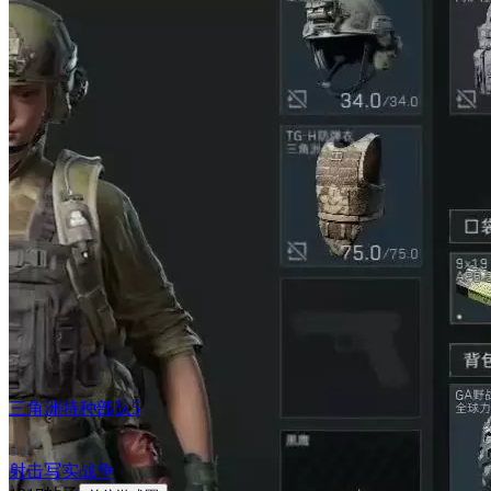
三角洲特种部队5
6.1
射击
写实
战争