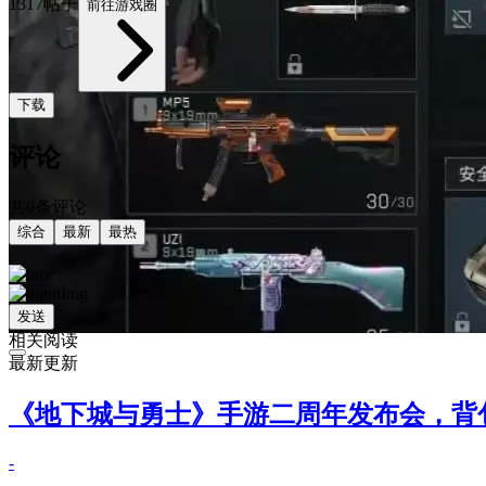
1317帖子
前往游戏圈
下载
评论
共0条评论
综合
最新
最热
发送
相关阅读
最新更新
《地下城与勇士》手游二周年发布会，背
-