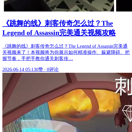
《跳舞的线》刺客传奇怎么过？The
Legend of Assassin完美通关视频攻略
《跳舞的线》刺客传奇怎么过？The Legend of Assassin完美通
关视频来了！本视频将为你展示如何精准操作、躲避障碍、把
握节奏，手把手教你通关刺客传…
2026-06-14 05:13
0赞
·
0评论