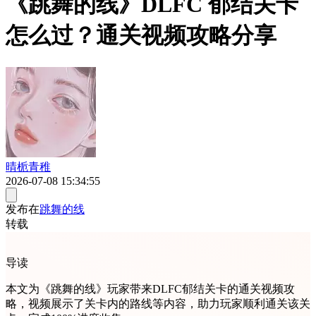
《跳舞的线》DLFC 郁结关卡
怎么过？通关视频攻略分享
晴栀青稚
2026-07-08 15:34:55
发布在
跳舞的线
转载
导读
本文为《跳舞的线》玩家带来DLFC郁结关卡的通关视频攻
略，视频展示了关卡内的路线等内容，助力玩家顺利通关该关