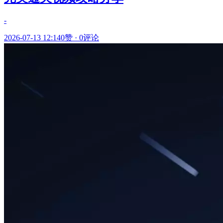
-
2026-07-13 12:14
0赞
·
0评论