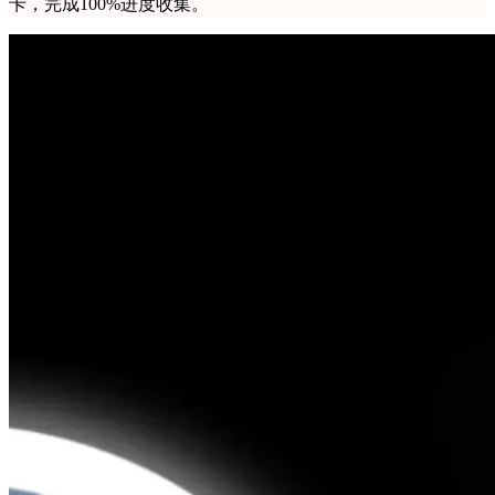
卡，完成100%进度收集。