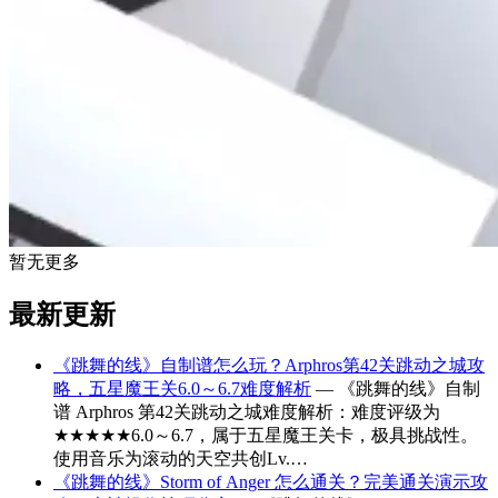
暂无更多
最新更新
《跳舞的线》自制谱怎么玩？Arphros第42关跳动之城攻
略，五星魔王关6.0～6.7难度解析
— 《跳舞的线》自制
谱 Arphros 第42关跳动之城难度解析：难度评级为
★★★★★6.0～6.7，属于五星魔王关卡，极具挑战性。
使用音乐为滚动的天空共创Lv.…
《跳舞的线》Storm of Anger 怎么通关？完美通关演示攻