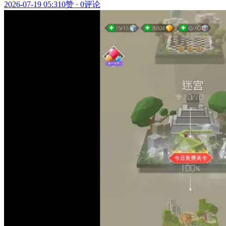
2026-07-19 05:31
0赞
·
0评论