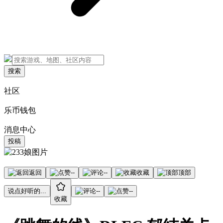
搜索
社区
乐币钱包
消息中心
投稿
返回
--
--
收藏
顶部
说点好听的...
--
--
收藏