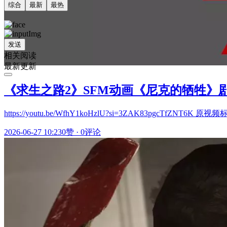
综合
最新
最热
发送
相关阅读
最新更新
《求生之路2》SFM动画《尼克的牺牲》剧
https://youtu.be/WfhY1koHzlU?si=3ZAK83pgcTfZNT6K 原视频标
2026-06-27 10:23
0赞
·
0评论