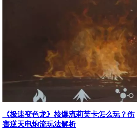
《极速变色龙》核爆流莉芙卡怎么玩？伤
害逆天电炮流玩法解析