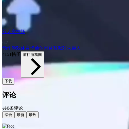
双人竞技场
6.7
动作游戏
体育
卡通
休闲益智
派对
火柴人
4151帖子
前往游戏圈
下载
评论
共0条评论
综合
最新
最热