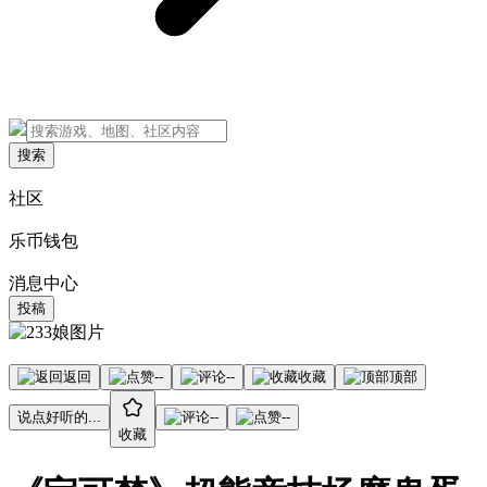
搜索
社区
乐币钱包
消息中心
投稿
返回
--
--
收藏
顶部
说点好听的...
--
--
收藏