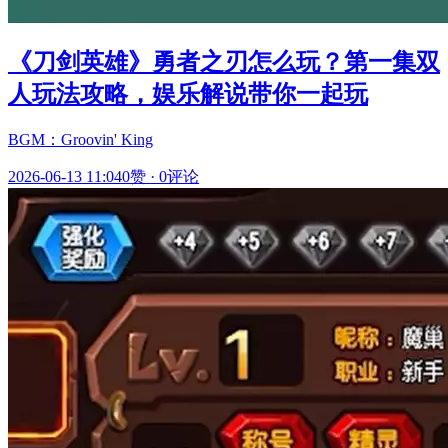
《刀剑英雄》勇者之刃怎么玩？第一集双
人玩法攻略，娱乐解说带你一起玩
BGM：Groovin' King
2026-06-13 11:04
0赞
·
0评论