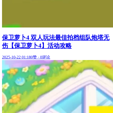
保卫萝卜4 双人玩法最佳拍档组队炮塔无
伤【保卫萝卜4】活动攻略
2025-10-22 01:18
0赞
·
0评论