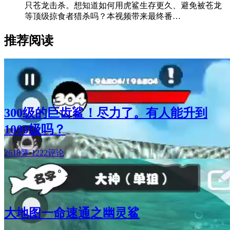
只苍龙击杀。想知道如何用虎鲨生存更久、避免被苍龙
等顶级掠食者猎杀吗？本视频带来最终番…
推荐阅读
300级的巨齿鲨！尽力了。有人能升到
1000级吗？
2618赞
·
1222评论
大地图一命速通之幽灵鲨