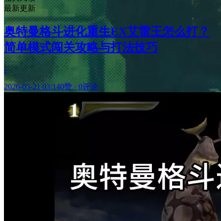
最新更新
奥特曼格斗进化重生EX艾雷王怎么打？
简单模式闯关攻略与打法技巧
-
2026-05-21 03:14
0赞
·
0评论