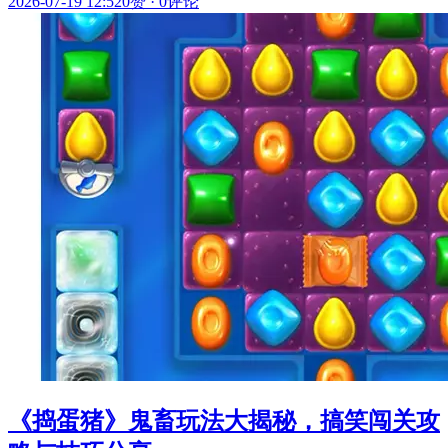
2026-07-19 12:52
0赞
·
0评论
《捣蛋猪》鬼畜玩法大揭秘，搞笑闯关攻