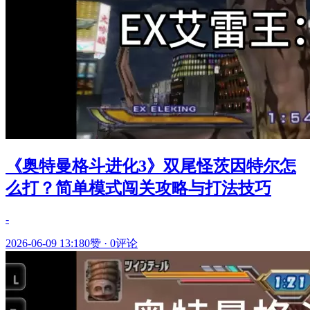
《奥特曼格斗进化3》双尾怪茨因特尔怎
么打？简单模式闯关攻略与打法技巧
-
2026-06-09 13:18
0赞
·
0评论