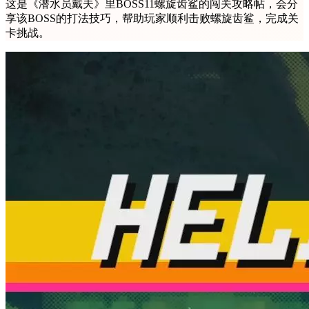
这是《潜水员戴夫》里BOSS11螺旋齿鲨的闯关攻略帖，会分
享该BOSS的打法技巧，帮助玩家顺利击败螺旋齿鲨，完成关
卡挑战。