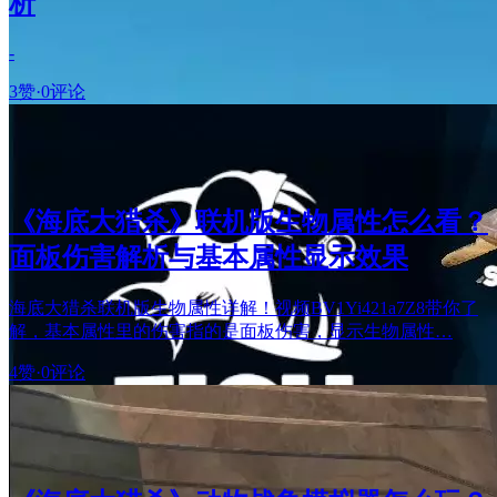
析
-
3赞
·
0评论
《海底大猎杀》联机版生物属性怎么看？
面板伤害解析与基本属性显示效果
海底大猎杀联机版生物属性详解！视频BV1Yi421a7Z8带你了
解，基本属性里的伤害指的是面板伤害，显示生物属性…
4赞
·
0评论