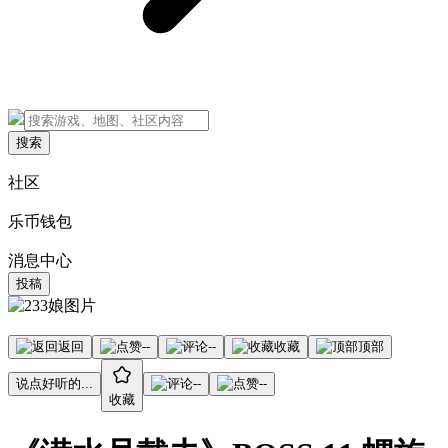
搜索
社区
乐币钱包
消息中心
投稿
返回
--
--
收藏
顶部
说点好听的...
--
--
收藏