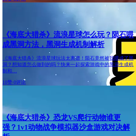
《海底大猎杀》流浪星球怎么玩？陨石喂
成黑洞方法，黑洞生成机制解析
《海底大猎杀》流浪星球玩法太离谱！陨石竟然被我喂成了黑
洞？想知道怎么做到的吗？快来一起探索游戏中的黑洞生成机
制和…
10赞
·
0评论
《海底大猎杀》恐龙VS爬行动物谁更
强？1v1动物战争模拟器沙盒游戏对决解