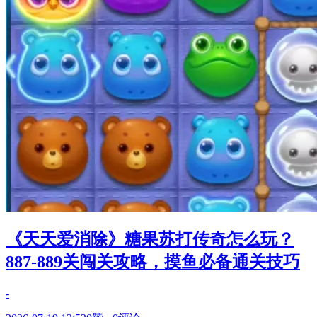
《天天爱消除》糖果苏打传奇怎么玩？
887-889关闯关攻略，摸鱼必备通关技巧
-