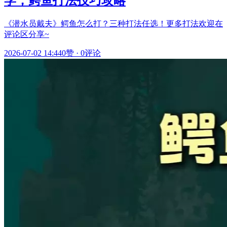
学，鳄鱼打法技巧攻略
《潜水员戴夫》鳄鱼怎么打？三种打法任选！更多打法欢迎在
评论区分享~
2026-07-02 14:44
0赞
·
0评论