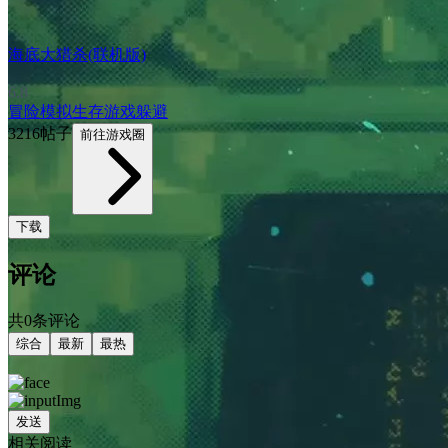
海底大猎杀(联机版)
6.8
冒险
模拟
生存游戏
躲避
3216帖子
前往游戏圈
下载
评论
共0条评论
综合
最新
最热
发送
相关阅读