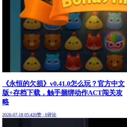
《永恒的欠损》v0.41.0怎么玩？官方中文
版+存档下载，触手捆绑动作ACT闯关攻
略
2026-07-18 05:42
0赞
·
0评论