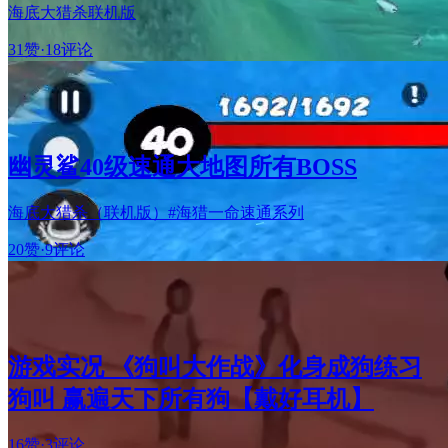
海底大猎杀联机版
31赞
·
18评论
幽灵鲨40级速通大地图所有BOSS
海底大猎杀（联机版）#海猎一命速通系列
20赞
·
9评论
游戏实况 《狗叫大作战》化身成狗练习
狗叫 赢遍天下所有狗【戴好耳机】
16赞
·
3评论