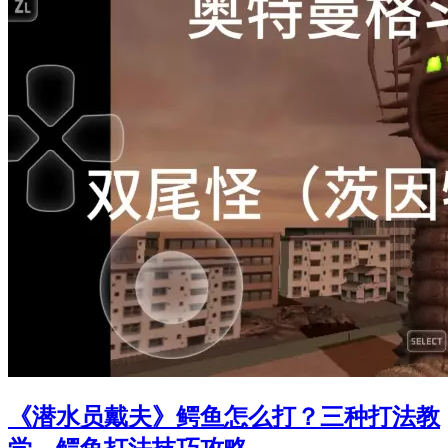
《潜水员戴夫》鳄鱼怎么打？三种打法教