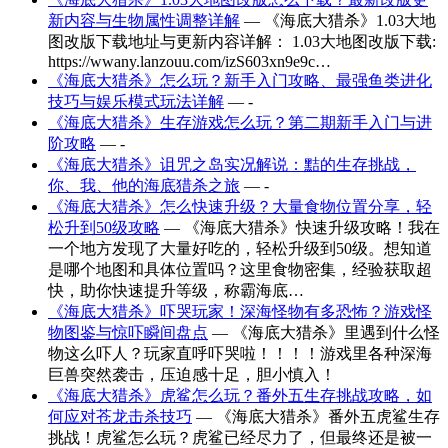
新内容与生物属性调整详解
— 《海底大猎杀》1.03大地
图改版下载地址与更新内容详解： 1.03大地图改版下载:
https://wwany.lanzouu.com/izS603xn9e9c…
《海底大猎杀》怎么玩？新手入门攻略、最强鱼类进化
技巧与娱乐模式玩法详解
— -
《海底大猎杀》生存游戏怎么玩？第二期新手入门与进
阶攻略
— -
《海底大猎杀》诅咒之岛实况解说：黠的生存挑战，
你、我、他的海底猎杀之旅
— -
《海底大猎杀》怎么快速升级？大量食物位置分享，轻
松升到50级攻略
— 《海底大猎杀》快速升级攻略！我在
一个地方发现了大量好吃的，轻松升级到50级。想知道
是哪个地图和具体位置吗？这里食物密集，经验获取超
快，助你快速提升等级，称霸海底…
《海底大猎杀》吓哭玩家！深海怪物有多恐怖？游戏怪
物图鉴与惊吓瞬间盘点
— 《海底大猎杀》里遇到什么怪
物这么吓人？玩家直呼吓哭啦！！！！游戏里各种深海
巨兽突然袭击，压迫感十足，胆小慎入！
《海底大猎杀》虎鲨怎么玩？番外五生存挑战攻略，如
何应对苍龙击杀技巧
— 《海底大猎杀》番外五虎鲨生存
挑战！虎鲨怎么玩？虎鲨已经尽力了，但最终还是被一