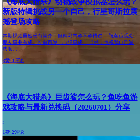
《海底大猎杀》动物战争模拟器怎么玩？
新版特辑挑战另一个自己，行星哥斯拉震
撼登场攻略
本期视频虽然没有简介，但精彩内容不容错过！ 祝各位观众
朋友事业有成，长命百岁，心想事成！ 当然，也祝我自己游
戏顺…
3赞
·
0评论
《海底大猎杀》巨齿鲨怎么玩？鱼吃鱼游
戏攻略与最新兑换码（20260701）分享
-
1赞
·
2评论