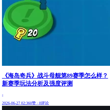
《海岛奇兵》战斗母舰第89赛季怎么样？
新赛季玩法分析及强度评测
-
2026-06-27 02:36
0赞
·
0评论