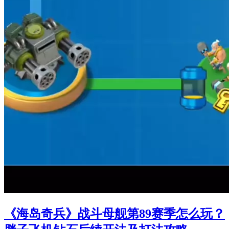
《海岛奇兵》战斗母舰第89赛季怎么玩？