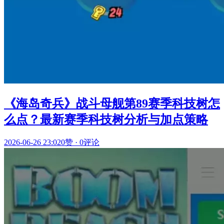
《海岛奇兵》战斗母舰第89赛季科技树怎
么点？最新赛季科技树分析与加点策略
2026-06-26 23:02
0赞
·
0评论