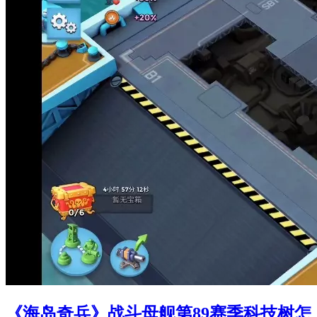
《海岛奇兵》战斗母舰第89赛季科技树怎