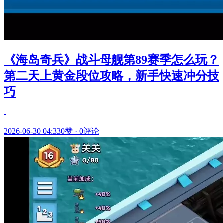
《海岛奇兵》战斗母舰第89赛季怎么玩？
第二天上黄金段位攻略，新手快速冲分技
巧
-
2026-06-30 04:33
0赞
·
0评论