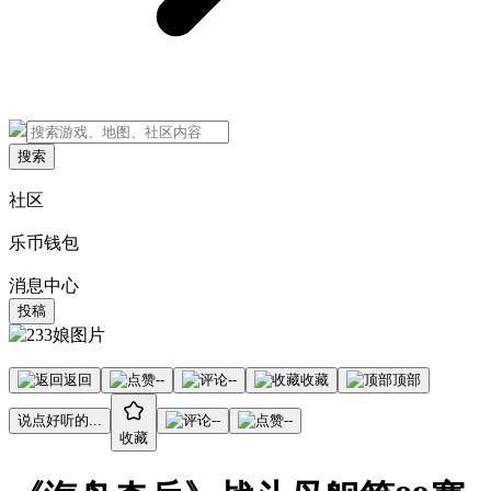
搜索
社区
乐币钱包
消息中心
投稿
返回
--
--
收藏
顶部
说点好听的...
--
--
收藏