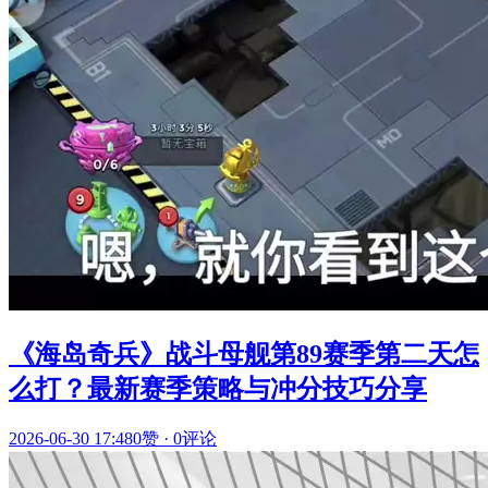
《海岛奇兵》战斗母舰第89赛季第二天怎
么打？最新赛季策略与冲分技巧分享
2026-06-30 17:48
0赞
·
0评论