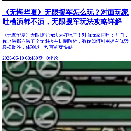
《无悔华夏》无限援军怎么玩？对面玩家
吐槽演都不演，无限援军玩法攻略详解
《无悔华夏》无限援军玩法太好玩了！对面玩家直呼：哥们，
你这演都不演了？无限援军机制解析，教你如何利用援军优势
轻松取胜，体验以一敌百的爽快感！
2026-06-10 08:48
0赞
·
0评论