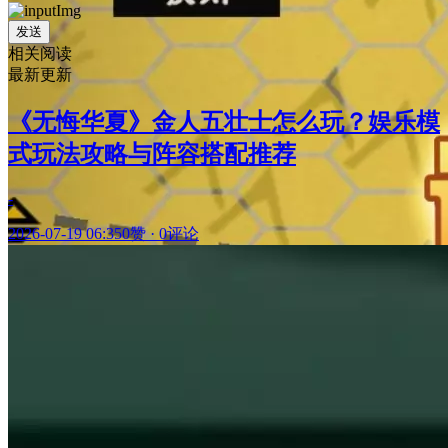
发送
相关阅读
最新更新
《无悔华夏》金人五壮士怎么玩？娱乐模
式玩法攻略与阵容搭配推荐
-
2026-07-19 06:35
0赞
·
0评论