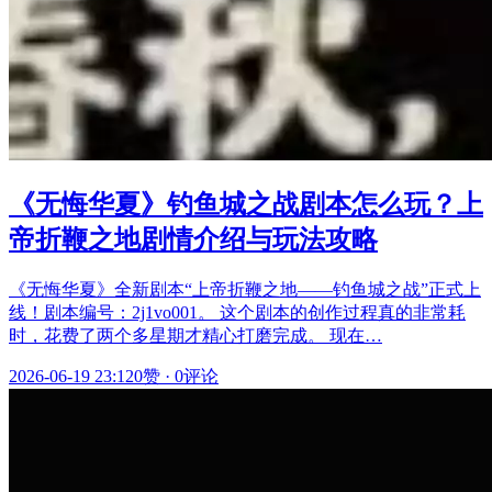
《无悔华夏》钓鱼城之战剧本怎么玩？上
帝折鞭之地剧情介绍与玩法攻略
《无悔华夏》全新剧本“上帝折鞭之地——钓鱼城之战”正式上
线！剧本编号：2j1vo001。 这个剧本的创作过程真的非常耗
时，花费了两个多星期才精心打磨完成。 现在…
2026-06-19 23:12
0赞
·
0评论