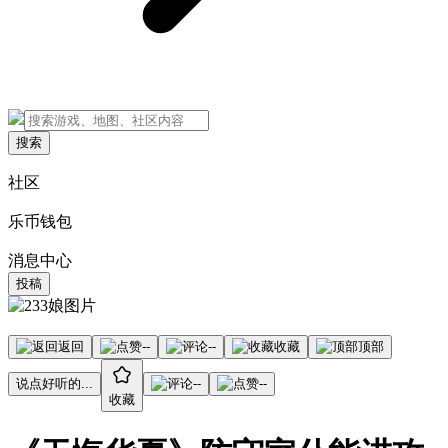
搜索
社区
乐币钱包
消息中心
投稿
返回
--
--
收藏
顶部
说点好听的...
--
--
收藏