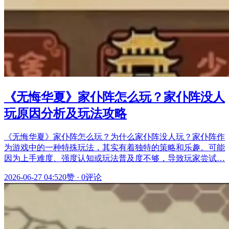
《无悔华夏》家仆阵怎么玩？家仆阵没人
玩原因分析及玩法攻略
《无悔华夏》家仆阵怎么玩？为什么家仆阵没人玩？家仆阵作
为游戏中的一种特殊玩法，其实有着独特的策略和乐趣。可能
因为上手难度、强度认知或玩法普及度不够，导致玩家尝试…
2026-06-27 04:52
0赞
·
0评论