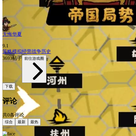
无悔华夏
9.1
策略
模拟经营
战争
历史
3693帖子
前往游戏圈
下载
评论
共0条评论
综合
最新
最热