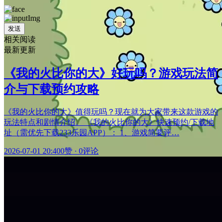
发送
相关阅读
最新更新
《我的火比你的大》好玩吗？游戏玩法简
介与下载预约攻略
《我的火比你的大》值得玩吗？现在就为大家带来这款游戏的
玩法特点和剧情介绍。 《我的火比你的大》快速预约/下载地
址（需优先下载233乐园APP）： 1、游戏简要评…
2026-07-01 20:40
0赞
·
0评论