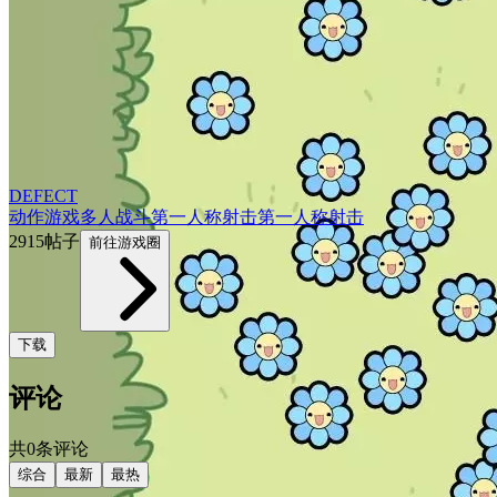
DEFECT
动作游戏
多人
战斗
第一人称
射击
第一人称射击
2915帖子
前往游戏圈
下载
评论
共0条评论
综合
最新
最热