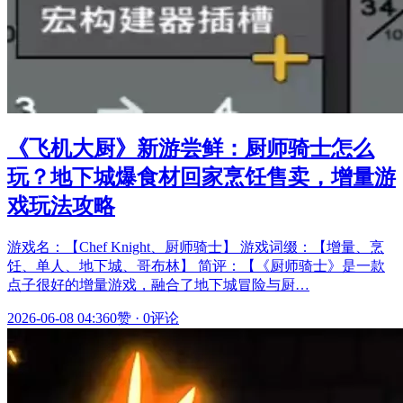
《飞机大厨》新游尝鲜：厨师骑士怎么
玩？地下城爆食材回家烹饪售卖，增量游
戏玩法攻略
游戏名：【Chef Knight、厨师骑士】 游戏词缀：【增量、烹
饪、单人、地下城、哥布林】 简评：【《厨师骑士》是一款
点子很好的增量游戏，融合了地下城冒险与厨…
2026-06-08 04:36
0赞
·
0评论