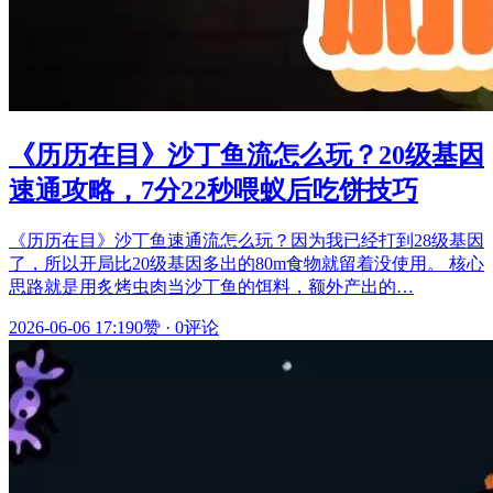
《历历在目》沙丁鱼流怎么玩？20级基因
速通攻略，7分22秒喂蚁后吃饼技巧
《历历在目》沙丁鱼速通流怎么玩？因为我已经打到28级基因
了，所以开局比20级基因多出的80m食物就留着没使用。 核心
思路就是用炙烤虫肉当沙丁鱼的饵料，额外产出的…
2026-06-06 17:19
0赞
·
0评论