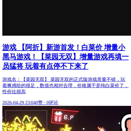
游戏 【阿折】新游首发！白菜价 增量小
黑马游戏！【菜园无双】增量游戏再填一
员猛将 玩着有点停不下来了
游戏名：【菜园无双】 菜园无双的正式版游戏质量不错，玩
着爽感给的很足，数值也相对合理，价格属于是纯白菜价了，
性价比很高
2026-04-29 23:04
0赞
·
0评论