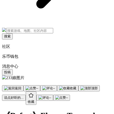
搜索
社区
乐币钱包
消息中心
投稿
返回
--
--
收藏
顶部
说点好听的...
--
--
收藏