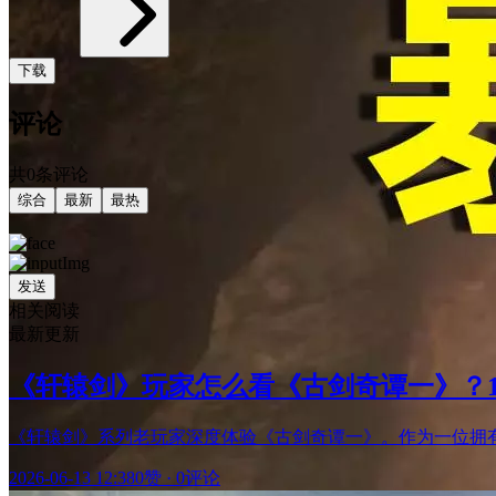
下载
评论
共0条评论
综合
最新
最热
发送
相关阅读
最新更新
《轩辕剑》玩家怎么看《古剑奇谭一》？
《轩辕剑》系列老玩家深度体验《古剑奇谭一》。作为一位拥有1
2026-06-13 12:38
0赞
·
0评论