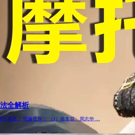
玩法全解析
玩感受。 视频音乐： （1）骆集益、周志华 …