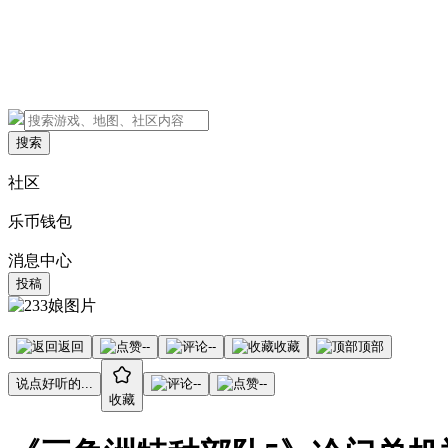
搜索
社区
乐币钱包
消息中心
投稿
返回
--
--
收藏
顶部
说点好听的...
--
--
收藏