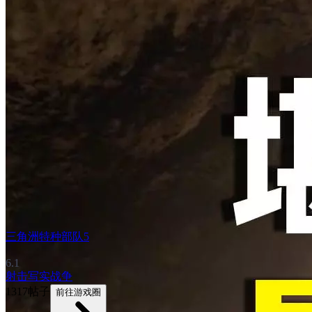
三角洲特种部队5
6.1
射击
写实
战争
1317帖子
前往游戏圈