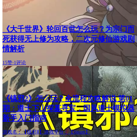
《大千世界》轮回百世怎么玩？为宗门而
死获得无上修为攻略，二次元修仙游戏剧
情解析
15赞
·
1评论
《镇邪2》怎么玩？全流程攻略解说 第01
期：道士下山探墓寻宝，国风道士模拟器
新手入门指南
游戏名：【镇邪Ⅱ】游戏平台：【Steam】