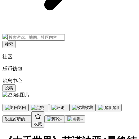
搜索
社区
乐币钱包
消息中心
投稿
返回
--
--
收藏
顶部
说点好听的...
--
--
收藏