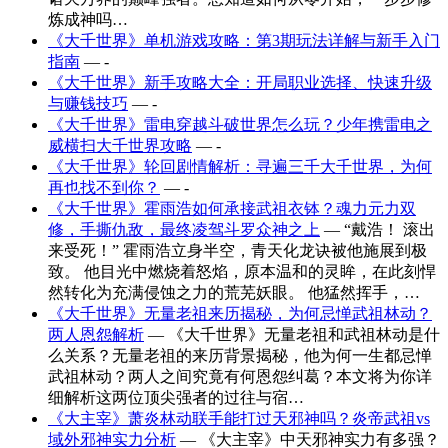
炼成神吗…
《大千世界》单机游戏攻略：第3期玩法详解与新手入门
指南
— -
《大千世界》新手攻略大全：开局职业选择、快速升级
与赚钱技巧
— -
《大千世界》雷电穿越斗破世界怎么玩？少年携雷电之
威横扫大千世界攻略
— -
《大千世界》轮回剧情解析：寻遍三千大千世界，为何
再也找不到你？
— -
《大千世界》霍雨浩如何承接武祖衣钵？魂力元力双
修，手撕仇敌，最终凌驾斗罗众神之上
— “戴浩！ 滚出
来受死！” 霍雨浩立身半空，青天化龙诀被他施展到极
致。 他目光中燃烧着怒焰，原本温和的灵眸，在此刻悍
然转化为充满侵蚀之力的荒芜妖眼。 他猛然挥手，…
《大千世界》无量老祖来历揭秘，为何忌惮武祖林动？
两人恩怨解析
— 《大千世界》无量老祖和武祖林动是什
么关系？无量老祖的来历背景揭秘，他为何一生都忌惮
武祖林动？两人之间究竟有何恩怨纠葛？本文将为你详
细解析这两位顶尖强者的过往与宿…
《大主宰》萧炎林动联手能打过天邪神吗？炎帝武祖vs
域外邪神实力分析
— 《大主宰》中天邪神实力有多强？