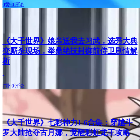
0赞
·
0评论
《大千世界》娘亲送我去习武，选秀大典
变厮杀现场，举鼎绝技封御前侍卫剧情解
析
-
7赞
·
0评论
《大千世界》七彩神力1-6合集：穿越斗
罗大陆抢夺古月娜，觉醒彩虹龙王攻略