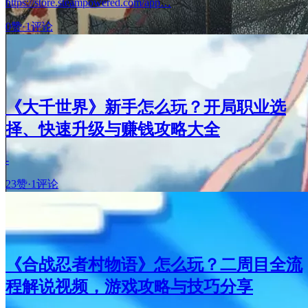
https://store.steampowered.com/app…
0赞
·
1评论
《大千世界》新手怎么玩？开局职业选
择、快速升级与赚钱攻略大全
-
23赞
·
1评论
《合战忍者村物语》怎么玩？二周目全流
程解说视频，游戏攻略与技巧分享