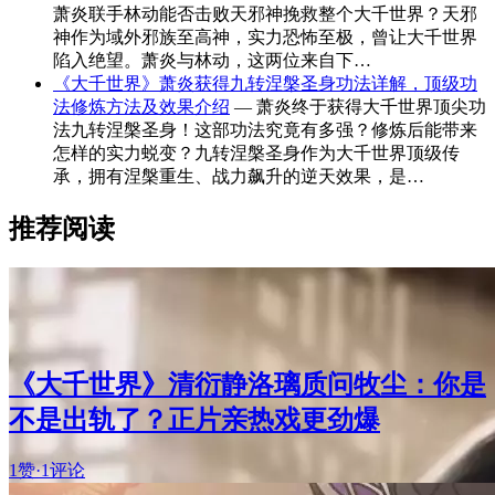
萧炎联手林动能否击败天邪神挽救整个大千世界？天邪
神作为域外邪族至高神，实力恐怖至极，曾让大千世界
陷入绝望。萧炎与林动，这两位来自下…
《大千世界》萧炎获得九转涅槃圣身功法详解，顶级功
法修炼方法及效果介绍
— 萧炎终于获得大千世界顶尖功
法九转涅槃圣身！这部功法究竟有多强？修炼后能带来
怎样的实力蜕变？九转涅槃圣身作为大千世界顶级传
承，拥有涅槃重生、战力飙升的逆天效果，是…
推荐阅读
《大千世界》清衍静洛璃质问牧尘：你是
不是出轨了？正片亲热戏更劲爆
1赞
·
1评论