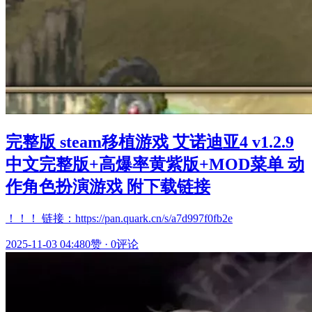
完整版 steam移植游戏 艾诺迪亚4 v1.2.9
中文完整版+高爆率黄紫版+MOD菜单 动
作角色扮演游戏 附下载链接
！！！ 链接：https://pan.quark.cn/s/a7d997f0fb2e
2025-11-03 04:48
0赞
·
0评论