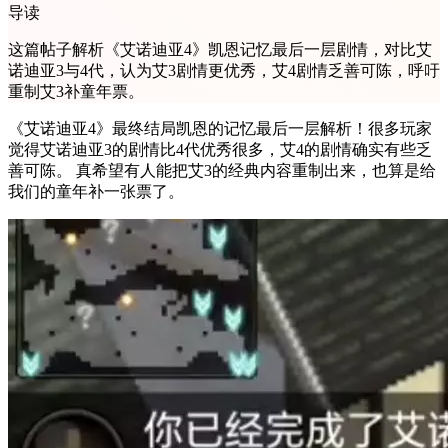
导读
这篇帖子解析《艾诺迪亚4》凯恩记忆最后一层剧情，对比艾
诺迪亚3与4代，认为艾3剧情更优秀，艾4剧情乏善可陈，呼吁
重制艾3补童年票。
《艾诺迪亚4》最终结局凯恩的记忆最后一层解析！很多玩家
觉得艾诺迪亚3的剧情比4代优秀很多，艾4的剧情确实有些乏
善可陈。 真希望有人能把艾3的经典内容重制出来，也算是给
我们的童年补一张票了。