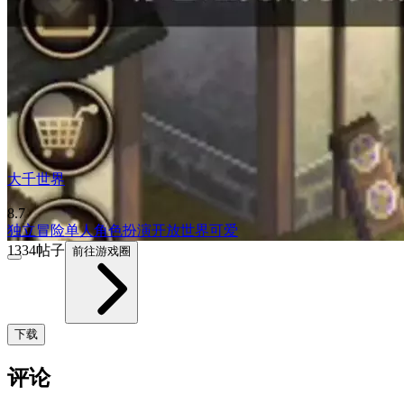
大千世界
8.7
独立
冒险
单人
角色扮演
开放世界
可爱
1334帖子
前往游戏圈
下载
评论