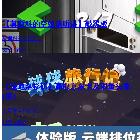
【莫斯科的空姐请听讲】敲黑板
莫斯科的空姐们：
65赞
·
7评论
【速通洛杉矶】赢取京东卡及限量头像
(框）
亲爱的各位玩家：
11赞
·
3评论