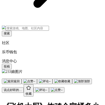
搜索
社区
乐币钱包
消息中心
投稿
返回
--
--
收藏
顶部
说点好听的...
--
--
收藏