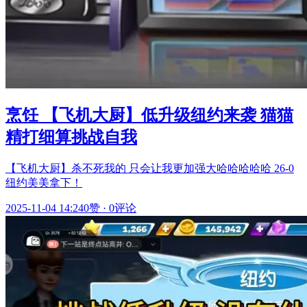
烹饪 【飞机大厨】低升级纽约来袭 猫猫
精打细算挑战自我
【飞机大厨】杀不死我的 只会让我更加强大哈哈哈哈哈 26-0
纽约美美拿下！
2025-11-04 14:24
0赞
·
0评论