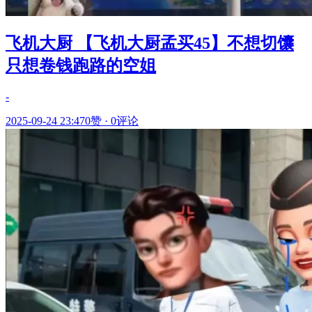
飞机大厨 【飞机大厨孟买45】不想切馕
只想卷钱跑路的空姐
-
2025-09-24 23:47
0赞
·
0评论