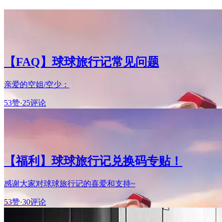
【FAQ】球球旅行记常见问题
亲爱的空姐/空少：
53赞
·
25评论
【福利】球球旅行记兑换码专贴！
感谢大家对球球旅行记的喜爱和支持~
53赞
·
30评论