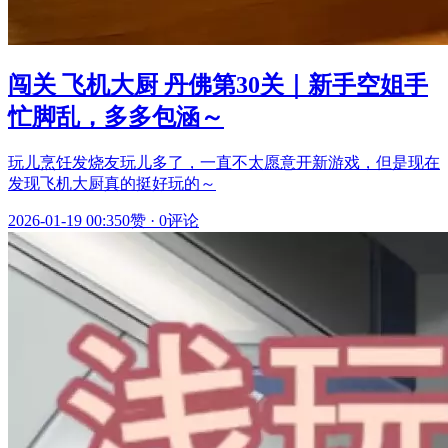
闯关 飞机大厨 丹佛第30关｜新手空姐手
忙脚乱，多多包涵～
玩儿烹饪发烧友玩儿多了，一直不太愿意开新游戏，但是现在
发现飞机大厨真的挺好玩的～
2026-01-19 00:35
0赞
·
0评论