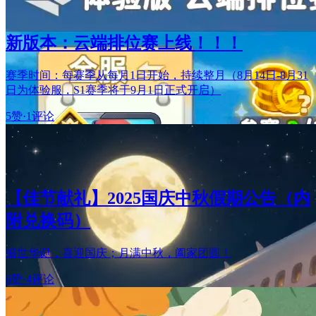
新版本：云端排位赛上线！！！
赛季时间：每赛季从每月1日开始，持续整月（8月14日-8月31
日为体验服，S1赛季将于9月1日正式开启）
5赞
·
1评论
【佳节献礼】2025国庆中秋假期公告（内
附兑换码）
盛世华诞，喜迎国庆；月满中秋，阖家团圆！
6赞
·
4评论