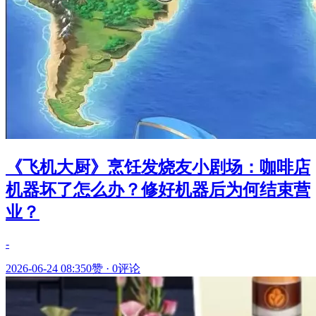
《飞机大厨》烹饪发烧友小剧场：咖啡店
机器坏了怎么办？修好机器后为何结束营
业？
-
2026-06-24 08:35
0赞
·
0评论