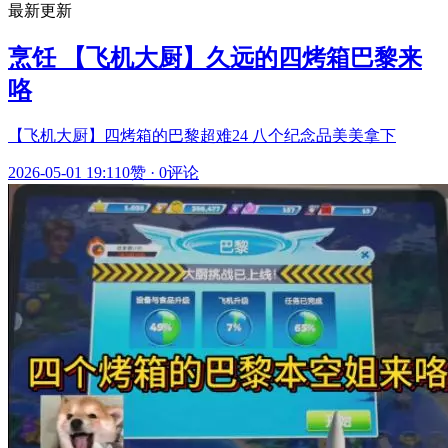
最新更新
烹饪 【飞机大厨】久远的四烤箱巴黎来
咯
【飞机大厨】四烤箱的巴黎超难24 八个纪念品美美拿下
2026-05-01 19:11
0赞
·
0评论