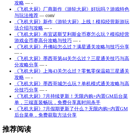
攻略
— -
《飞机大厨》厂商新作《游轮大厨》好玩吗？游戏特色
与玩法推荐
— com/
《飞机大厨》新作《游轮大厨》上线！模拟经营新游玩
法介绍与攻略
— -
《飞机大厨》布宜诺斯艾利斯金币赛怎么玩？模拟经营
游戏金币赛高分攻略与技巧
— -
《飞机大厨》丹佛站怎么过？满星通关攻略与技巧分享
— -
《飞机大厨》墨西哥第44关怎么过？三星通关技巧与高
分攻略分享
— -
《飞机大厨》上海43关怎么过？零氪零保温箱三星通关
攻略
— -
《飞机大厨》墨西哥城怎么玩？单机模式通关攻略与高
分技巧分享
— -
《飞机大厨》7月持续更新！无限内购+内置GM后台菜
单，三端直装畅玩，免费分享真时间杀手
《飞机大厨》7月假期更新了什么？无限内购+内置GM
后台菜单，免费获取方法分享
推荐阅读