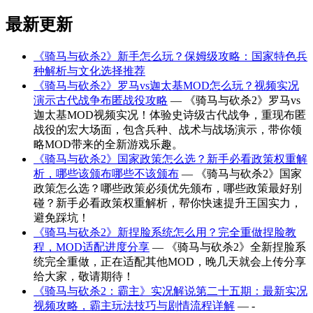
最新更新
《骑马与砍杀2》新手怎么玩？保姆级攻略：国家特色兵
种解析与文化选择推荐
《骑马与砍杀2》罗马vs迦太基MOD怎么玩？视频实况
演示古代战争布匿战役攻略
— 《骑马与砍杀2》罗马vs
迦太基MOD视频实况！体验史诗级古代战争，重现布匿
战役的宏大场面，包含兵种、战术与战场演示，带你领
略MOD带来的全新游戏乐趣。
《骑马与砍杀2》国家政策怎么选？新手必看政策权重解
析，哪些该颁布哪些不该颁布
— 《骑马与砍杀2》国家
政策怎么选？哪些政策必须优先颁布，哪些政策最好别
碰？新手必看政策权重解析，帮你快速提升王国实力，
避免踩坑！
《骑马与砍杀2》新捏脸系统怎么用？完全重做捏脸教
程，MOD适配进度分享
— 《骑马与砍杀2》全新捏脸系
统完全重做，正在适配其他MOD，晚几天就会上传分享
给大家，敬请期待！
《骑马与砍杀2：霸主》实况解说第二十五期：最新实况
视频攻略，霸主玩法技巧与剧情流程详解
— -