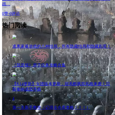
战…
0赞
·
0评论
热门阅读
逃离家暴游戏的八种结局，所有隐藏结局和隐藏彩蛋！
《我是猫》房子任务攻略合集
【8.14更新】女团版本更新，甜系酷飒双风格来袭！贝
斯奏响成团序曲
4
第一关新手教学（记得去仓库拿枪！！！）