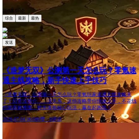
共0条评论
综合
最新
最热
发送
相关阅读
最新更新
《造梦无双》公测第一天怎么玩？零氪速
通主线攻略，新手快速上手技巧
《造梦无双》公测第一天怎么玩？零氪玩家速通主线攻略来
了！日常没简介……没关系，这份攻略带你快速上手，不花钱
也能高效推图，抢先体验核心玩法，赢在起跑线！
2026-07-04 06:08
0赞
·
0评论