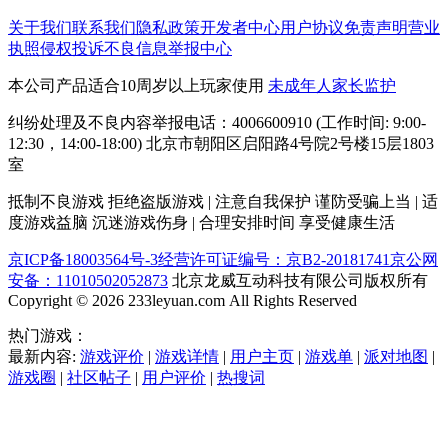
关于我们
联系我们
隐私政策
开发者中心
用户协议
免责声明
营业
执照
侵权投诉
不良信息举报中心
本公司产品适合10周岁以上玩家使用
未成年人家长监护
纠纷处理及不良内容举报电话：4006600910 (工作时间: 9:00-
12:30，14:00-18:00) 北京市朝阳区启阳路4号院2号楼15层1803
室
抵制不良游戏 拒绝盗版游戏 | 注意自我保护 谨防受骗上当 | 适
度游戏益脑 沉迷游戏伤身 | 合理安排时间 享受健康生活
京ICP备18003564号-3
经营许可证编号：京B2-20181741
京公网
安备：11010502052873
北京龙威互动科技有限公司版权所有
Copyright © 2026 233leyuan.com All Rights Reserved
热门游戏：
最新内容:
游戏评价
|
游戏详情
|
用户主页
|
游戏单
|
派对地图
|
游戏圈
|
社区帖子
|
用户评价
|
热搜词