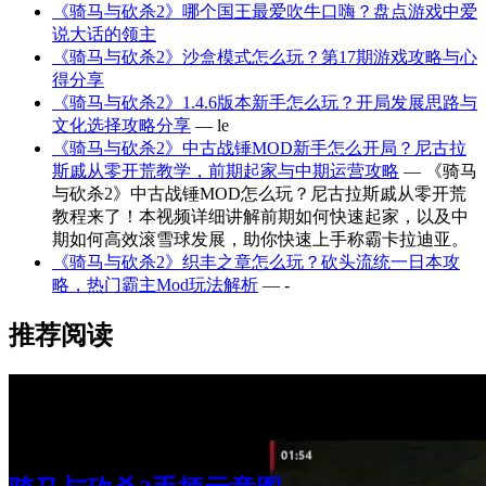
《骑马与砍杀2》哪个国王最爱吹牛口嗨？盘点游戏中爱
说大话的领主
《骑马与砍杀2》沙盒模式怎么玩？第17期游戏攻略与心
得分享
《骑马与砍杀2》1.4.6版本新手怎么玩？开局发展思路与
文化选择攻略分享
— le
《骑马与砍杀2》中古战锤MOD新手怎么开局？尼古拉
斯戚从零开荒教学，前期起家与中期运营攻略
— 《骑马
与砍杀2》中古战锤MOD怎么玩？尼古拉斯戚从零开荒
教程来了！本视频详细讲解前期如何快速起家，以及中
期如何高效滚雪球发展，助你快速上手称霸卡拉迪亚。
《骑马与砍杀2》织丰之章怎么玩？砍头流统一日本攻
略，热门霸主Mod玩法解析
— -
推荐阅读