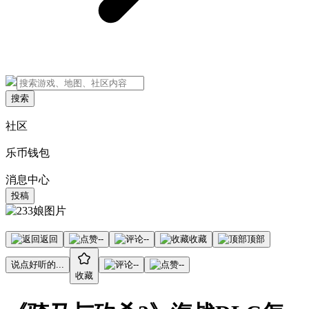
搜索
社区
乐币钱包
消息中心
投稿
返回
--
--
收藏
顶部
说点好听的...
--
--
收藏