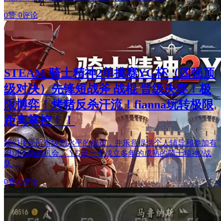
0赞
·
0评论
STEAM 骑士精神2单挑赛YG杯（四强顶
级对决）先锋短战斧 战棍 晋级决赛！极
限博弈！烤猪反杀汗流！fianna玩转极限
距离掌控！！
我们接受所有级别水平的成员，并乐意提供个人辅导和参加有
组织活动的机会。 YG是一个成立多年的成熟的骑士精神2战
队…
0赞
·
0评论