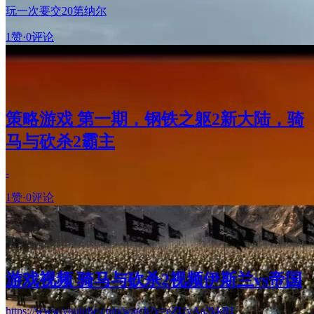
玩一次要交20第纳尔
1赞
·
0评论
策略游戏 第一期，钢铁之躯2新大陆，骑
马与砍杀2霸主
-
1赞
·
0评论
游戏视频 骑马与砍杀2视频伊斯兰vs帝国
https://www.youtube.com/watch?v=eZUyAa2kkRI