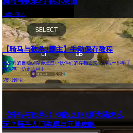
骑马与砍杀2手柄示意图
24赞
·
0评论
【骑马与砍杀2霸主】手动保存教程
该游戏的自动保存会造成小伙伴们的存档丢失，和我一起学手
动保存，防止丢档！
6赞
·
1评论
《骑马与砍杀2》钢铁之躯2新大陆怎么
玩？新手入门教程与开局攻略