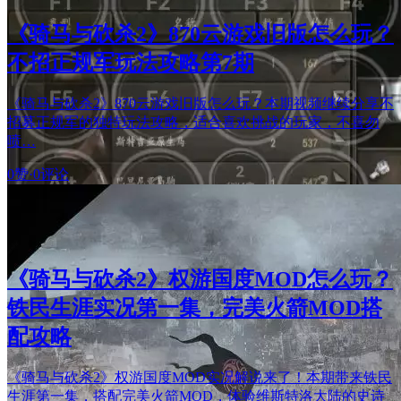
《骑马与砍杀2》870云游戏旧版怎么玩？
不招正规军玩法攻略第7期
《骑马与砍杀2》870云游戏旧版怎么玩？本期视频继续分享不
招募正规军的独特玩法攻略，适合喜欢挑战的玩家，不喜勿
喷…
0赞
·
0评论
《骑马与砍杀2》权游国度MOD怎么玩？
铁民生涯实况第一集，完美火箭MOD搭
配攻略
《骑马与砍杀2》权游国度MOD实况解说来了！本期带来铁民
生涯第一集，搭配完美火箭MOD，体验维斯特洛大陆的史诗