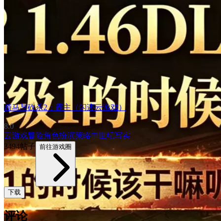
骑马与砍杀2：霸主（闪迹云游戏）
8.0
云游戏
冒险
角色扮演
策略
中世纪
写实
3494帖子
前往游戏圈
下载
评论