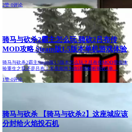
2赞
·
0评论
骑马与砍杀2霸主怎么玩 骑砍2吕布传
MOD攻略 Steam版1.5版本单机游戏体验
骑马与砍杀2霸主Steam版1.5版本怎么玩？吕布传MOD带你体
验重生之我还是吕布！本视频将为你详细解析骑砍2单…
1赞
·
0评论
骑马与砍杀 【骑马与砍杀2】这座城应该
分封给火焰投石机