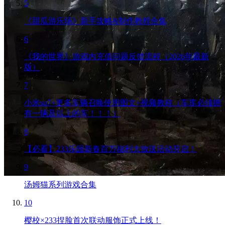
5
《甜瓜游乐场》新手攻略&制作教程合集
6
《我的世界》游戏内充值问题反馈流程（2026年最新
版）
7
小米su7+更多车辆召唤使用图文+视频教程（车库必须拥
有一辆及以上的车！！！）
8
【必看】233乐园新春百万福利大放送活动开启！
9
汤姆猫系列游戏合集
10
樱校×233捏脸首次联动服饰正式上线！