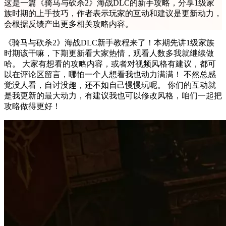
这是一篇《骑马与砍杀2》海战DLC的新手攻略，分享1级家
族时期的上手技巧，作者表示玩家的互动和建议是更新动力，
会根据反馈产出更多相关攻略内容。
《骑马与砍杀2》海战DLC新手教程来了！本期先讲1级家族
时期该干嘛，下期更新看大家热情，观看人数多我就继续做
哈。 大家有想看的攻略内容，或者对视频风格有建议，都可
以在评论区留言，哪怕一个人想看我也动力满满！ 不然总感
觉没人看，自讨没趣，还不如自己慢慢玩呢。 你们的互动就
是我更新的最大动力，有建议我也可以修改风格，咱们一起把
攻略做得更好！