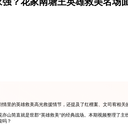
家强？花家南塘王英雄救美名场
剧情里的英雄救美高光救援情节，还提及了红檀案、文司宥相关
花亦山简直就是世郡“英雄救美”的经典战场。本期视频整理了主
段吗？