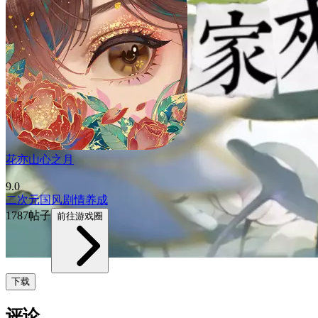
花亦山心之月
9.0
二次元
国风
剧情
养成
1787帖子
前往游戏圈
下载
评论