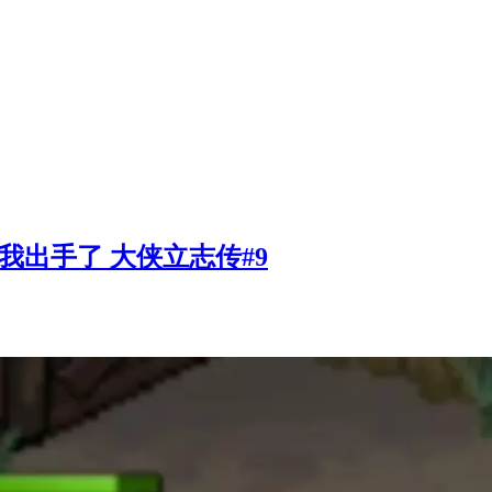
我出手了 大侠立志传#9