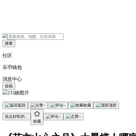
搜索
社区
乐币钱包
消息中心
投稿
返回
--
--
收藏
顶部
说点好听的...
--
--
收藏