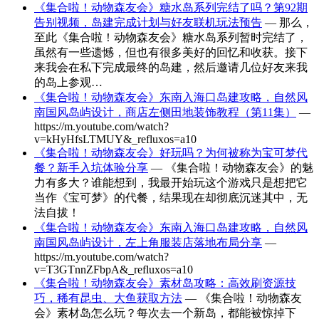
《集合啦！动物森友会》糖水岛系列完结了吗？第92期
告别视频，岛建完成计划与好友联机玩法预告
— 那么，
至此《集合啦！动物森友会》糖水岛系列暂时完结了，
虽然有一些遗憾，但也有很多美好的回忆和收获。接下
来我会在私下完成最终的岛建，然后邀请几位好友来我
的岛上参观…
《集合啦！动物森友会》东南入海口岛建攻略，自然风
南国风岛屿设计，商店左侧田地装饰教程（第11集）
—
https://m.youtube.com/watch?
v=kHyHfsLTMUY&_refluxos=a10
《集合啦！动物森友会》好玩吗？为何被称为宝可梦代
餐？新手入坑体验分享
— 《集合啦！动物森友会》的魅
力有多大？谁能想到，我最开始玩这个游戏只是想把它
当作《宝可梦》的代餐，结果现在却彻底沉迷其中，无
法自拔！
《集合啦！动物森友会》东南入海口岛建攻略，自然风
南国风岛屿设计，左上角服装店落地布局分享
—
https://m.youtube.com/watch?
v=T3GTnnZFbpA&_refluxos=a10
《集合啦！动物森友会》素材岛攻略：高效刷资源技
巧，稀有昆虫、大鱼获取方法
— 《集合啦！动物森友
会》素材岛怎么玩？每次去一个新岛，都能被惊掉下