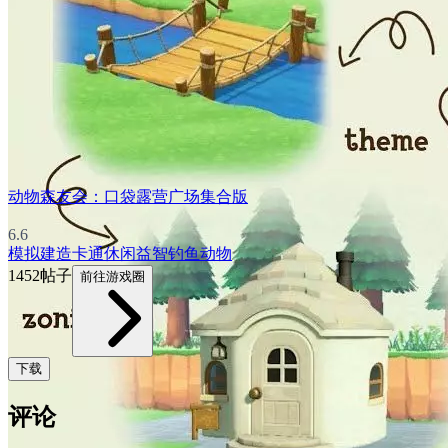
动物森友会：口袋露营广场集合版
6.6
模拟
建造
卡通
休闲益智
钓鱼
动物
1452帖子
前往游戏圈
下载
评论