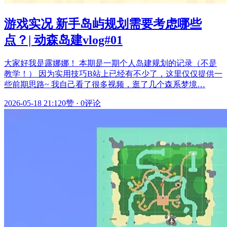
游戏实况 新手岛屿规划需要考虑哪些
点？| 动森岛建vlog#01
大家好我是露娜娜！ 本期是一期个人岛建规划的记录（不是
教学！） 因为实用技巧B站上已经有不少了，这里仅仅提供一
些前期思路~ 我自己看了很多视频，逛了几个森系梦境…
2026-05-18 21:12
0赞
·
0评论