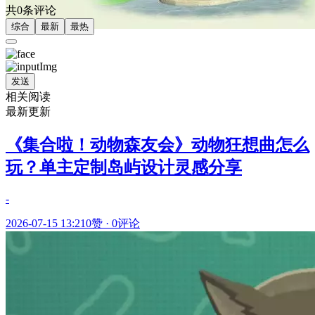
共0条评论
综合
最新
最热
发送
相关阅读
最新更新
《集合啦！动物森友会》动物狂想曲怎么
玩？单主定制岛屿设计灵感分享
-
2026-07-15 13:21
0赞
·
0评论