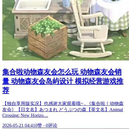
集合啦动物森友会怎么玩 动物森友会销
量 动物森友会岛屿设计 模拟经营游戏推
荐
【独自享用版实况】也感谢大家观看哦~ . 《集合啦！动物森
友会》【日文名】あつまれ どうぶつの森【英文名】Animal
Crossing: New Horizo…
2026-05-21 04:41
0赞
·
0评论