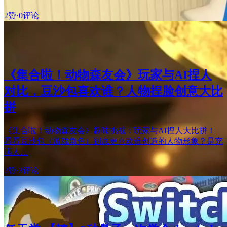
2赞
·
0评论
《集合啦！动物森友会》玩家与AI捏人
对比，豆沙包喜欢谁？人物捏脸创意大比
拼
《集合啦！动物森友会》趣味挑战：玩家与AI捏人大比拼！
看看豆沙包（游戏角色）到底更喜欢谁创造的人物形象？是充
满人…
2赞
·
3评论