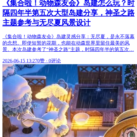
《集合啦！动物森友会》岛建怎么玩？时
隔四年半第五次大型岛建分享，神圣之路
主题参考与无尽夏风景设计
《集合啦！动物森友会》岛建灵感分享：无尽夏，是永不落幕
的念想。即使短暂的花期，也能在动森世界里留住最美的风
景。本次岛建参考了“神圣之路”主题，时隔四年半的第五次…
2026-06-15 13:27
0赞
·
0评论