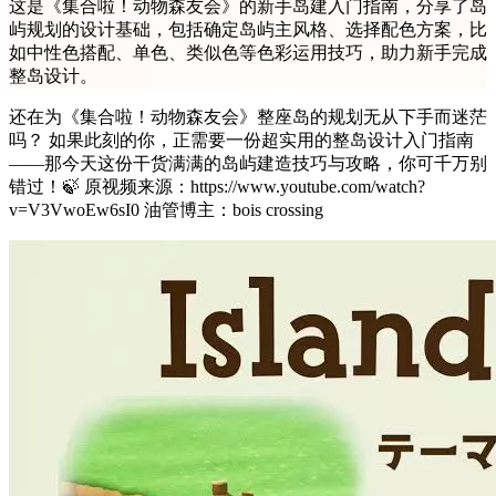
这是《集合啦！动物森友会》的新手岛建入门指南，分享了岛
屿规划的设计基础，包括确定岛屿主风格、选择配色方案，比
如中性色搭配、单色、类似色等色彩运用技巧，助力新手完成
整岛设计。
还在为《集合啦！动物森友会》整座岛的规划无从下手而迷茫
吗？ 如果此刻的你，正需要一份超实用的整岛设计入门指南
——那今天这份干货满满的岛屿建造技巧与攻略，你可千万别
错过！🍃 原视频来源：https://www.youtube.com/watch?
v=V3VwoEw6sI0 油管博主：bois crossing