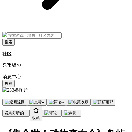
搜索
社区
乐币钱包
消息中心
投稿
返回
--
--
收藏
顶部
说点好听的...
--
--
收藏