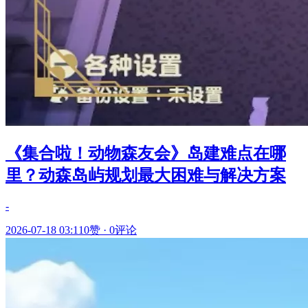
《集合啦！动物森友会》岛建难点在哪
里？动森岛屿规划最大困难与解决方案
-
2026-07-18 03:11
0赞
·
0评论