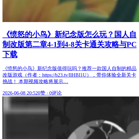
《愤怒的小鸟》新纪念版怎么玩？国人自
制改版第二章4-1到4-8关卡通关攻略与PC
下载
《愤怒的小鸟》新纪念版值得玩吗？推荐一款国人自制的精品
改版游戏（作者：https://b23.tv/IlHBI1U），带你体验全新关卡
挑战！ 本期视频攻略将展示…
2026-06-08 20:52
0赞
·
0评论