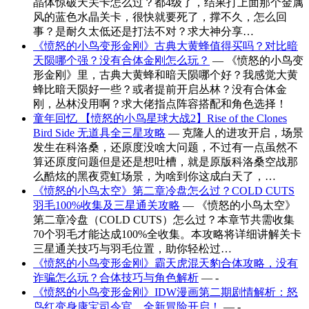
晶体惊破天关卡怎么过？都4级了，结果打上面那个金属
风的蓝色水晶关卡，很快就要死了，撑不久，怎么回
事？是耐久太低还是打法不对？求大神分享…
《愤怒的小鸟变形金刚》古典大黄蜂值得买吗？对比暗
天陨哪个强？没有合体金刚怎么玩？
— 《愤怒的小鸟变
形金刚》里，古典大黄蜂和暗天陨哪个好？我感觉大黄
蜂比暗天陨好一些？或者提前开启丛林？没有合体金
刚，丛林没用啊？求大佬指点阵容搭配和角色选择！
童年回忆 【愤怒的小鸟星球大战2】Rise of the Clones
Bird Side 无道具全三星攻略
— 克隆人的进攻开启，场景
发生在科洛桑，还原度没啥大问题，不过有一点虽然不
算还原度问题但是还是想吐槽，就是原版科洛桑空战那
么酷炫的黑夜霓虹场景，为啥到你这成白天了，…
《愤怒的小鸟太空》第二章冷盘怎么过？COLD CUTS
羽毛100%收集及三星通关攻略
— 《愤怒的小鸟太空》
第二章冷盘（COLD CUTS）怎么过？本章节共需收集
70个羽毛才能达成100%全收集。本攻略将详细讲解关卡
三星通关技巧与羽毛位置，助你轻松过…
《愤怒的小鸟变形金刚》霸天虎混天豹合体攻略，没有
诈骗怎么玩？合体技巧与角色解析
— -
《愤怒的小鸟变形金刚》IDW漫画第二期剧情解析：怒
鸟红变身康宝司令官，全新冒险开启！
— -