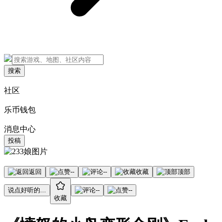
搜索
社区
乐币钱包
消息中心
投稿
返回
--
--
收藏
顶部
说点好听的...
--
--
收藏