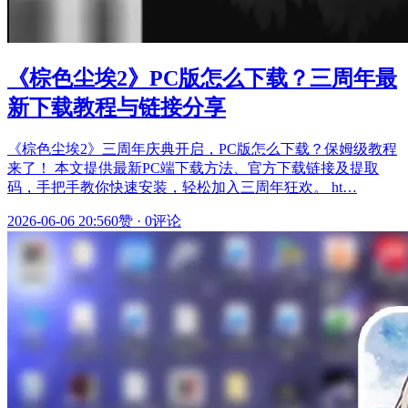
《棕色尘埃2》PC版怎么下载？三周年最
新下载教程与链接分享
《棕色尘埃2》三周年庆典开启，PC版怎么下载？保姆级教程
来了！ 本文提供最新PC端下载方法、官方下载链接及提取
码，手把手教你快速安装，轻松加入三周年狂欢。 ht…
2026-06-06 20:56
0赞
·
0评论