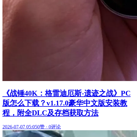
《战锤40K：格雷迪厄斯-遗迹之战》PC
版怎么下载？v1.17.0豪华中文版安装教
程，附全DLC及存档获取方法
2026-07-07 05:05
0赞
·
0评论