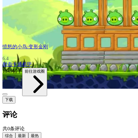
愤怒的小鸟:变形金刚
6.4
射击
卡通
机甲
1349帖子
前往游戏圈
下载
评论
共0条评论
综合
最新
最热