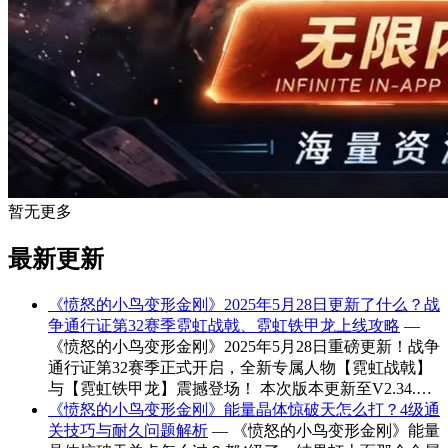
暂无更多
最新更新
《愤怒的小鸟变形金刚》2025年5月28日更新了什么？战
争通行证第32赛季霓虹战戟、霓虹铁甲龙上线攻略
—
《愤怒的小鸟变形金刚》2025年5月28日重磅更新！战争
通行证第32赛季正式开启，全新专属人物【霓虹战戟】
与【霓虹铁甲龙】震撼登场！ 本次版本更新至V2.34.…
《愤怒的小鸟变形金刚》能量晶体惊破天怎么打？4级通
关技巧与耐久问题解析
— 《愤怒的小鸟变形金刚》能量