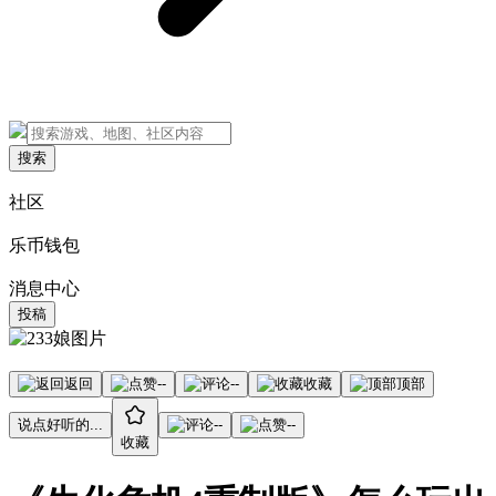
搜索
社区
乐币钱包
消息中心
投稿
返回
--
--
收藏
顶部
说点好听的...
--
--
收藏