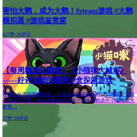
害怕大鹅，成为大鹅！#steam游戏 #大鹅
模拟器 #游戏鉴赏家
627赞
·
26评论
【每周精选云游戏】《小猫咪大城市》
——好评如潮的萌系沙盒探索游戏
各位小伙伴假期愉快呀，不知道大家有没有想过如果某一天自
己变成了猫咪，你会想做些什么呢？在本周精选中小编将给大
家带…
77赞
·
20评论