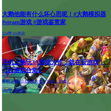
大鹅他能有什么坏心思呢！#大鹅模拟器
#steam游戏 #游戏鉴赏家
524赞
·
65评论
手机上畅玩3A游戏大作，就在云游戏！
【云游戏合集】
手机上畅玩3A游戏大作，就在云游戏！
180赞
·
56评论