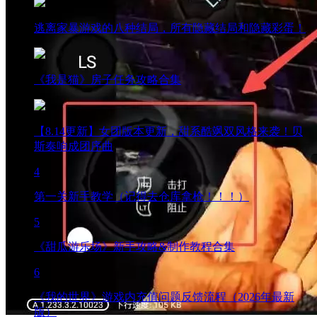
逃离家暴游戏的八种结局，所有隐藏结局和隐藏彩蛋！
《我是猫》房子任务攻略合集
【8.14更新】女团版本更新，甜系酷飒双风格来袭！贝
斯奏响成团序曲
4
第一关新手教学（记得去仓库拿枪！！！）
5
《甜瓜游乐场》新手攻略&制作教程合集
6
《我的世界》游戏内充值问题反馈流程（2026年最新
版）