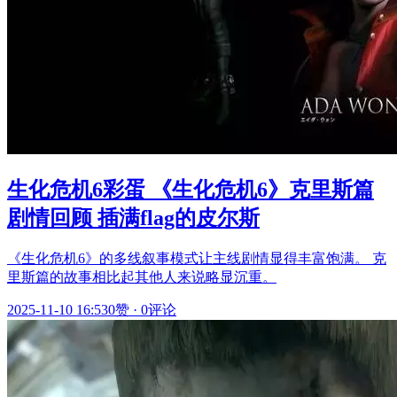
生化危机6彩蛋 《生化危机6》克里斯篇
剧情回顾 插满flag的皮尔斯
《生化危机6》的多线叙事模式让主线剧情显得丰富饱满。 克
里斯篇的故事相比起其他人来说略显沉重。
2025-11-10 16:53
0赞
·
0评论