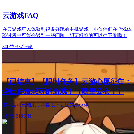
云游戏FAQ
在云游戏可以体验到很多好玩的主机游戏，小伙伴们在游戏体
验过程中可能会遇到一些问题，想要解答的可以往下看哦！
800赞
·
332评论
【已结束】【限时任务】云游心愿征集：
说出你最想玩的游戏！（勋章公布！）
本期活动已结束，恭喜以下获奖的小伙伴！
334赞
·
316评论