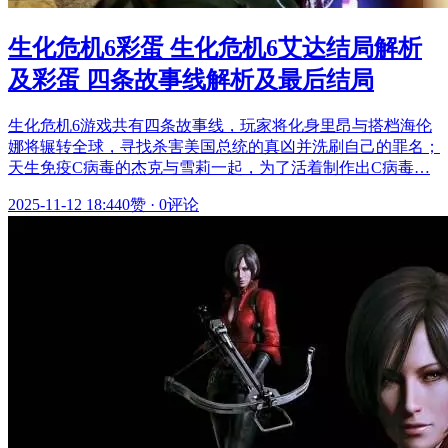
生化危机6彩蛋 生化危机6艾达结局解析
及彩蛋 四条故事线解析及最后结局
生化危机6游戏共有四条故事线，玩家将化身里昂与搭档海伦
娜将辗转全球，寻找杀害美国总统的真凶并洗刷自己的罪名；
天生免疫C病毒的杰克与雪莉一起，为了活着制作出C病毒…
2025-11-12 18:44
0赞
·
0评论