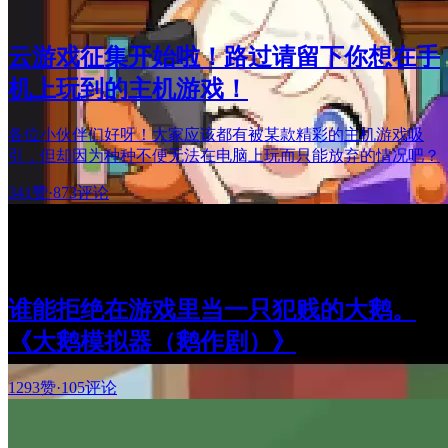
云游戏征集开始啦！路过请留下你想在手
机上玩到的主机游戏！
各位小伙伴们好呀！大家应该都有被某款精彩的主机游戏吸
引，但却因为种种不便无法在电脑上玩而只能放弃的情况吧？
341赞
·
873评论
谁能拒绝在游戏里当一只犯贱的大鹅。
《大鹅模拟器（鹅作剧）》
1293赞
·
105评论