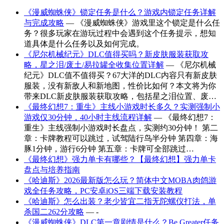
《漫威蜘蛛侠》锁定任务是什么？游戏内锁定任务详解
与完成攻略
— 《漫威蜘蛛侠》游戏里这个锁定是什么任
务？很多玩家在游玩过程中会遇到这个任务提示，想知
道具体是什么任务以及如何完成。
《尼尔机械纪元》DLC值得买吗？新皮肤服装获取攻
略，星之泪/废土/易拉罐全收集位置详解
— 《尼尔机械
纪元》DLC值不值得买？67大洋的DLC内容只有新皮肤
服装，没有新敌人和新地图，性价比如何？本文将为你
带来DLC新皮肤服装获取攻略，包括星之泪位置、废…
《最终幻想7：重生》主线小游戏时长多久？实测强制小
游戏仅30分钟，40小时主线流程详解
— 《最终幻想7：
重生》主线强制小游戏时长盘点，实测约30分钟！ 第二
章：卡牌教程可以跳过，试驾陆行鸟半分钟 第四章：海
豚1分钟，游行6分钟 第五章：卡牌可全部跳过…
《最终幻想》强力单卡有哪些？【最终幻想】强力单卡
盘点与培养指南
《哈迪斯》2026最新版怎么玩？简体中文MOBA肉鸽游
戏全任务攻略，PC安卓iOS三端下载安装教程
《哈迪斯》怎么出装？老少皆宜二指无陀螺仪打法，单
杀国二262分攻略
— -
《漫威蜘蛛侠》DLC第一章剧情是什么？Be Greater任务