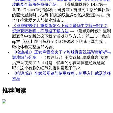
攻略及全新角色身份介绍
— 《漫威蜘蛛侠》DLC第一
章“Be Greater”剧情解析：当漫威宇宙纽约面临经典反派
的巨大威胁时，彼得·帕克的双重身份陷入激烈冲突。为
了守护挚爱之人与整座城市…
《漫威蜘蛛侠》重制版怎么下载？豪华中文版+全DLC
资源获取教程，不限速下载方法
— 《漫威蜘蛛侠》重制
版豪华中文版怎么下载？游戏获取方式： 第二步：私信
up主【666】即可获取全DLC资源及不限速下载链接，
轻松体验完整游戏内容。
《哈迪斯2》王女声音变夹了？玲珑真言祝福彩蛋解析与
游戏细节分享
— 《哈迪斯2》王女选择“玲珑真言”祝福
后声音变夹了？可能是回忆里的小萝莉体型还没适配
吗？这个有趣的细节彩蛋你发现了吗？
《哈迪斯2》全武器图鉴与使用攻略，新手入门武器选择
推荐
推荐阅读