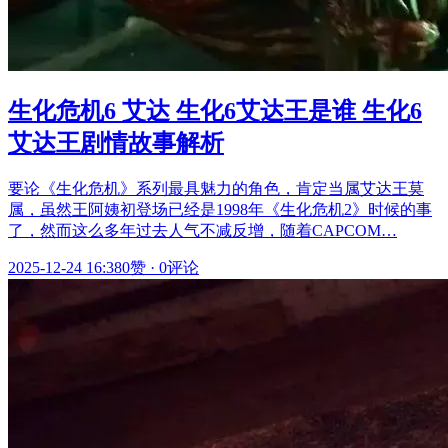
生化危机6 艾达 生化6艾达王是谁 生化6
艾达王剧情故事解析
要论《生化危机》系列最具魅力的角色，肯定当属艾达王莫
属，虽然王阿姨初登场已经是1998年《生化危机2》时候的事
了，然而这么多年过去人气不减反增，随着CAPCOM…
2025-12-24 16:38
0赞
·
0评论