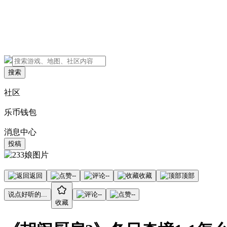
搜索
社区
乐币钱包
消息中心
投稿
返回
--
--
收藏
顶部
说点好听的...
--
--
收藏