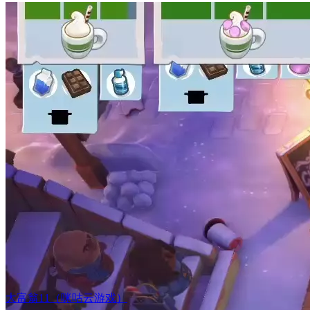
大富翁11（咪咕云游戏）