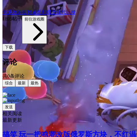
5.7
卡通
休闲益智
桌面和棋类
现代
玩梗
1895帖子
前往游戏圈
下载
评论
共0条评论
综合
最新
最热
发送
相关阅读
最新更新
搞笑 玩一把鸣潮改版俄罗斯方块，不红