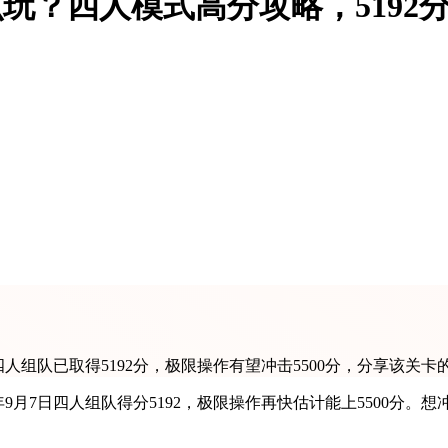
玩？四人模式高分攻略，5192分
四人组队已取得5192分，极限操作有望冲击5500分，分享该
5年9月7日四人组队得分5192，极限操作再快估计能上5500