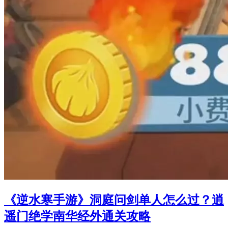
《逆水寒手游》洞庭问剑单人怎么过？逍
遥门绝学南华经外通关攻略