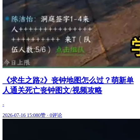
《求生之路2》丧钟地图怎么过？萌新单
人通关死亡丧钟图文/视频攻略
-
2026-07-16 15:08
0赞
·
0评论