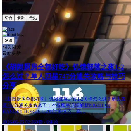
共0条评论
综合
最新
最热
发送
相关阅读
最新更新
《胡闹厨房全都好吃》饥饿部落之夜1-2
怎么过？单人四星747分通关攻略与技巧
分享
《胡闹厨房全都好吃》饥饿部落之夜1-2关卡怎么过？单人四
星747分通关攻略来了！本视频将详细解析NIGHT OF
HANGRY HORDE 1-2的过关技巧、高…
2026-06-25 02:36
0赞
·
0评论