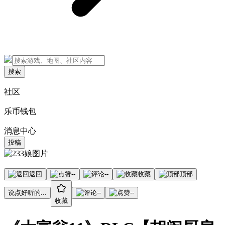
搜索
社区
乐币钱包
消息中心
投稿
返回
--
--
收藏
顶部
说点好听的...
--
--
收藏