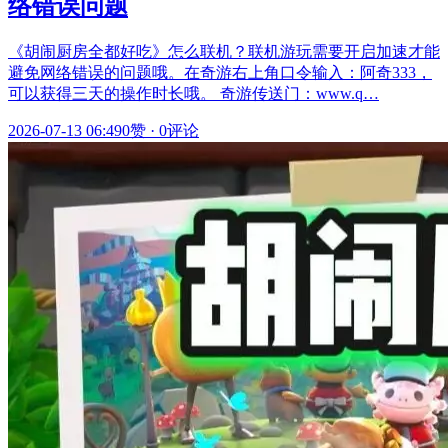
络错误问题
《胡闹厨房全都好吃》怎么联机？联机游玩需要开启加速才能
避免网络错误的问题哦。在奇游右上角口令输入：阿奇333，
可以获得三天的操作时长哦。 奇游传送门：www.q…
2026-07-13 06:49
0赞
·
0评论