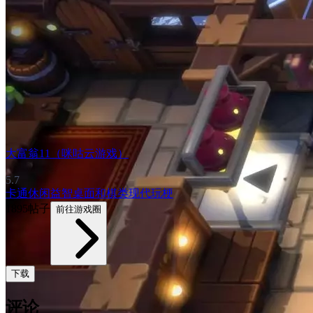
大富翁11（咪咕云游戏）
5.7
卡通
休闲益智
桌面和棋类
现代
玩梗
1895帖子
前往游戏圈
下载
评论