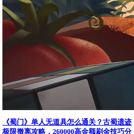
《蜀门》单人无道具怎么通关？古蜀遗迹
极限撤离攻略，260000高金额刷金技巧分