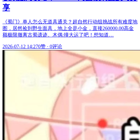
享
《蜀门》单人怎么无道具通关？超自然行动组挑战所有难度地
图，居然捡到野生面具，地上全是小金，直接260000.00高金
额极限撤离古蜀遗迹。木偶:撞大运了吧！想知道…
2026-07-12 14:27
0赞
·
0评论