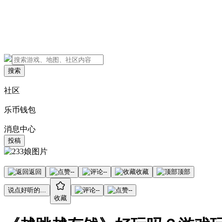
搜索
社区
乐币钱包
消息中心
投稿
返回
--
--
收藏
顶部
说点好听的...
--
--
收藏