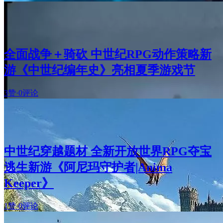
全面战争＋骑砍 中世纪RPG动作策略新
游《中世纪编年史》亮相夏季游戏节
3赞
·
0评论
中世纪穿越题材 全新开放世界RPG夺宝
逃生新游《阿尼玛守护者|Anima
Keeper》
1赞
·
0评论