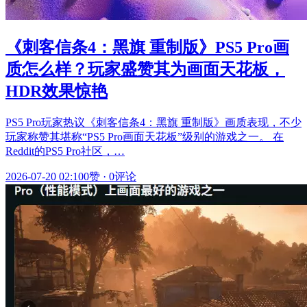
《刺客信条4：黑旗 重制版》PS5 Pro画
质怎么样？玩家盛赞其为画面天花板，
HDR效果惊艳
PS5 Pro玩家热议《刺客信条4：黑旗 重制版》画质表现，不少
玩家称赞其堪称“PS5 Pro画面天花板”级别的游戏之一。 在
Reddit的PS5 Pro社区，…
2026-07-20 02:10
0赞
·
0评论