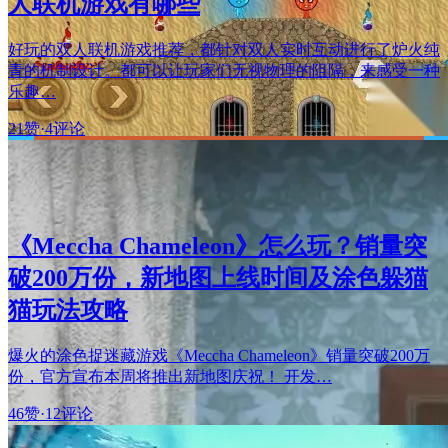
人联机游戏有哪些
好玩的双人联机游戏推荐，都针对双人实时互动进行了炉火纯
青的机制设计。都可以让玩家们无视物理的阻隔，来感受一种
乐趣…
21赞
·
4评论
《Meccha Chameleon》怎么玩？销量突
破200万份，新地图上线时间及涂色躲猫
猫玩法攻略
爆火的涂色捉迷藏游戏《Meccha Chameleon》销量突破200万
份，官方宣布本周将推出新地图庆祝！ 开发…
46赞
·
12评论