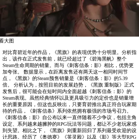
看大图
对比育碧近年的作品，《黑旗》的表现优势十分明显。分析指
出，该作在正式发售前，就已经超过了《碧海黑帆》整个
Steam生命周期的销量。而与《刺客信条：影》相比，优势更
加夸张。 数据显示，在距离发售还有两天这一相同时间节
点，《黑旗》的Steam预售销量是《刺客信条：影》的5.39
倍。 分析认为，按照目前的发展趋势，《黑旗 重制版》正式
发售后，很可能会在短时间内全面超越《刺客信条：影》的
Steam表现。虽然经典情怀以及更具吸引力的定价也是销量增
长的重要原因，但这也反映出，只要育碧推出真正符合玩家期
待的作品，《刺客信条》系列依然拥有极强的市场号召力。
《刺客信条：影》自公布以来一直伴随着不少争议，包括主角
设定、系列越来越臃肿的RPG玩法等问题，都让不少老玩家感
到失望。相比之下，《黑旗》则重新回归了系列最受欢迎的设
计思路。经历了《奥德赛》《英灵殿》以及《影》等大型RPG