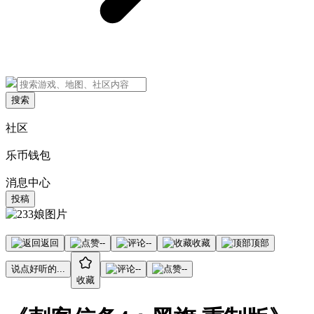
搜索
社区
乐币钱包
消息中心
投稿
返回
--
--
收藏
顶部
说点好听的...
--
--
收藏