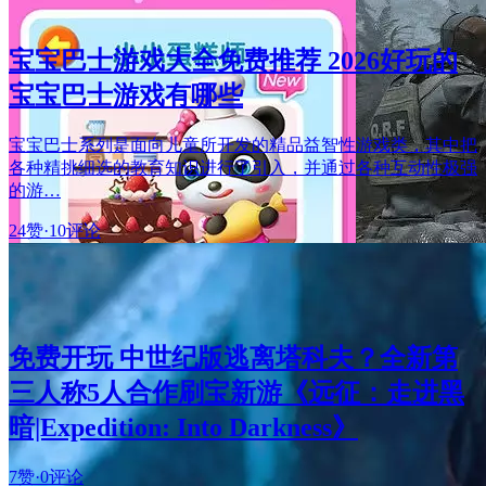
宝宝巴士游戏大全免费推荐 2026好玩的
宝宝巴士游戏有哪些
宝宝巴士系列是面向儿童所开发的精品益智性游戏类，其中把
各种精挑细选的教育知识进行了引入，并通过各种互动性极强
的游…
24赞
·
10评论
免费开玩 中世纪版逃离塔科夫？全新第
三人称5人合作刷宝新游《远征：走进黑
暗|Expedition: Into Darkness》
7赞
·
0评论