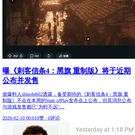
曝《刺客信条4：黑旗 重制版》将于近期
公布并发售
据爆料人shinobi602透露，备受期待的《刺客信条4：黑旗 重
制版》不会在本周的State ofPlay发布会上公布，但其消息公布
与游戏发售都已"为时不远"…
2026-02-10 00:01
0赞
·
0评论