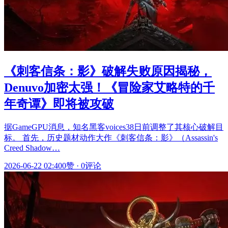
《刺客信条：影》破解失败原因揭秘，
Denuvo加密太强！《冒险家艾略特的千
年奇谭》即将被攻破
据GameGPU消息，知名黑客voices38日前调整了其核心破解目
标。 首先，历史题材动作大作《刺客信条：影》（Assassin's
Creed Shadow…
2026-06-22 02:40
0赞
·
0评论