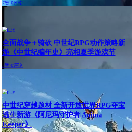
7赞
·
0评论
全面战争＋骑砍 中世纪RPG动作策略新
游《中世纪编年史》亮相夏季游戏节
3赞
·
0评论
中世纪穿越题材 全新开放世界RPG夺宝
逃生新游《阿尼玛守护者|Anima
Keeper》