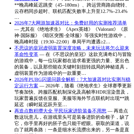
**晚高峰延迟跳变（45–180ms）、跨运营商路由绕转、
云存档同步超时、联机匹配失败率上升至12.7%–23.4%
…
2026年7大网游加速器对比：免费好用的实测推荐清单
— 尤其在《绝地求生》《Apex英雄》《Valorant》《原
神·国际服》《暗区突围·全球服》等强实时性游戏中，
晚高峰时段（19:30–22:00）单局平均遭遇≥2…
不思议的皇冠虚弱装置深度攻略，未来玩法将怎么迎来
革命性变革
— 在《不思议的皇冠》这款充满奇幻与冒险
的游戏中，每一位玩家都在追求着更强的力量、更出色
的装备，以及那些能在关键时刻扭转战局的神秘道具，
虚弱装置作为游戏中的一款重要…
2026年PUBG闪退问题全解析：7大加速器对比实测与稳
定运行方案
— 2026年，随着《绝地求生》全球赛季更新
节奏加快、跨服匹配机制深化及高帧率HDR渲染普及，
玩家普遍反馈在亚服、美服等海外节点联机时出现**跳
延迟（瞬时延迟跃升至…
再造点数积攒大全 平民玩家进阶装备不用愁
— 再造点
数这玩意儿，在游戏里头可是装备进阶的命根子，缺了
它，你手里再好的胚子也只能干瞪眼。获取的渠道，说
白了就两条路：一条是细水长流攒出来的，另一条是直