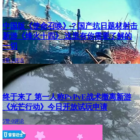
中国版《使命召唤》？国产抗日题材射击
新游《烽火十四》 这里有你需要了解的
一切
6赞
·
1评论
终于来了 第一人称PvPvE战术撤离新游
《光芒行动》今日开放试玩申请
5赞
·
0评论