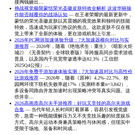
接掏钱砸出…
挑战视觉极限蒙恬荣光圣徽皮肤特效全解析 这波华丽操
作能否颠覆你的战场认知
— 在王者荣耀的最新更新中，
蒙恬的荣光圣徽皮肤以其震撼的视觉效果和独特的技能
特效，迅速成为玩家们热议的焦点。这款皮肤不仅在视
觉上带来了全新的体验，更在游戏机制上引发…
2026年PC网游加速体验升级：7大加速器横向对比与实
测推荐
— 2026年，随着《绝地求生：重生》《暗影火炬
城2》《无畏契约：全球联赛版》等跨服高同步需求游戏
普及，以及国内千兆宽带渗透率达82.3%（工信部
2025Q4公报）…
2026年免费手游加速体验实测：7大加速器对比与高性价
比游戏推荐
— 2026年，随着《原神》4.2%–22.7%、校
园网环境下联机失败率超17%（实测样本量n=3,842）、
多设备同路由并发加速时出现策略冲突等真实问题。这
些并非…
2026高画质高尔夫手游推荐：好玩又竞技的高尔夫游戏
合集
— 当代年轻人长时间盯着屏幕，容易引发视觉疲
劳，急需一种既能缓解压力又不失竞技乐趣的轻度娱乐
方式。高尔夫运动本身兼具策略性与休闲感，但现实中
受限于场地、装备和时间成…