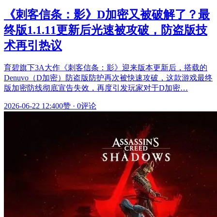
《刺客信条：影》D加密又被破解了？最
终版1.1.11更新后光速被攻破，防盗版技
术再引热议
育碧旗下3A大作《刺客信条：影》迎来版本更新后，搭载的
Denuvo（D加密）防盗版防护再次被快速攻破，这款游戏最终
版加密防线彻底宣告失效，再度引发玩家对于D加密…
2026-06-22 12:40
0赞
·
0评论