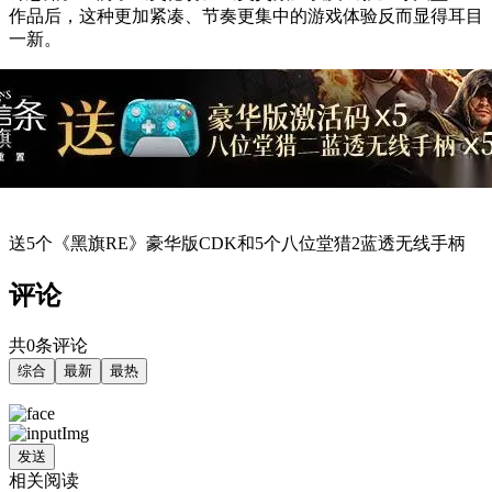
作品后，这种更加紧凑、节奏更集中的游戏体验反而显得耳目
一新。
送5个《黑旗RE》豪华版CDK和5个八位堂猎2蓝透无线手柄
评论
共0条评论
综合
最新
最热
发送
相关阅读