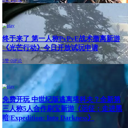
终于来了 第一人称PvPvE战术撤离新游
《光芒行动》今日开放试玩申请
5赞
·
0评论
免费开玩 中世纪版逃离塔科夫？全新第
三人称5人合作刷宝新游《远征：走进黑
暗|Expedition: Into Darkness》