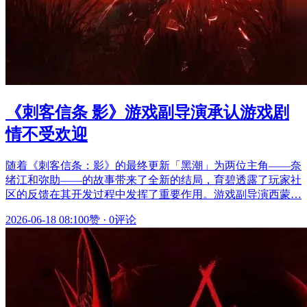
《刺客信条 影》游戏副导演承认游戏剧
情不受欢迎
随着《刺客信条：影》的最终更新「黑潮」为两位主角——奈
绪江和弥助——的故事带来了全新的结局，育碧透露了玩家社
区的反馈在其开发过程中发挥了重要作用。游戏副导演西蒙…
2026-06-18 08:10
0赞
·
0评论