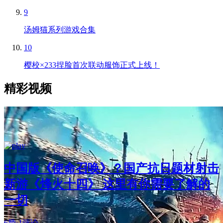
9
汤姆猫系列游戏合集
10
樱校×233捏脸首次联动服饰正式上线！
精彩视频
中国版《使命召唤》？国产抗日题材射击
新游《烽火十四》 这里有你需要了解的
一切
6赞
·
1评论