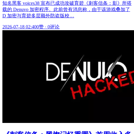
知名黑客 voices38 宣布已成功攻破育碧《刺客信条：影》所搭
载的 Denuvo 加密程序。此前曾有消息称，由于该游戏叠加了
D 加密与育碧多层额外防盗版校…
2026-07-18 02:40
0赞
·
0评论