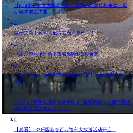
【8.14更新】女团版本更新，甜系酷飒双风格来袭！贝
斯奏响成团序曲
4
第一关新手教学（记得去仓库拿枪！！！）
5
《甜瓜游乐场》新手攻略&制作教程合集
6
《我的世界》游戏内充值问题反馈流程（2026年最新
版）
7
小米su7+更多车辆召唤使用图文+视频教程（车库必须拥
有一辆及以上的车！！！）
8
【必看】233乐园新春百万福利大放送活动开启！