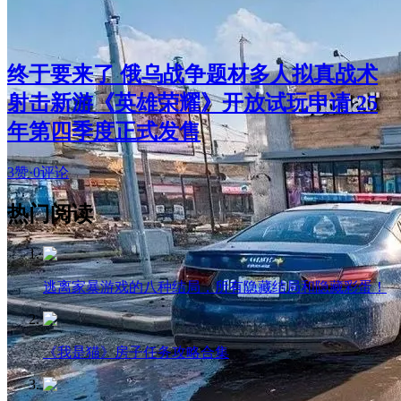
终于要来了 俄乌战争题材多人拟真战术
射击新游《英雄荣耀》开放试玩申请 25
年第四季度正式发售
3赞
·
0评论
热门阅读
逃离家暴游戏的八种结局，所有隐藏结局和隐藏彩蛋！
《我是猫》房子任务攻略合集