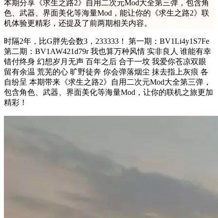
本期分享《求生之路2》自用二次元Mod大全第三弹，包含角
色、武器、界面美化等海量Mod，能让你的《求生之路2》联
机体验更精彩，还提及了前两期相关内容。
时隔2年，比G胖先会数3，233333！ 第一期：BV1Li4y1S7Fe
第二期：BV1AW421d79r 我也算万种风情 实非良人 谁能有幸
错付终身 幻想岁月无声 百年之后 合于一坟 我爱你苍凉双眼
留有余温 荒芜的心 旷野徒奔 你会弹落烟尘 抹去指上灰痕 各
自纷呈 本期带来《求生之路2》自用二次元Mod大全第三弹，
包含角色、武器、界面美化等海量Mod，让你的联机之旅更加
精彩！