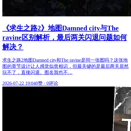
《求生之路2》地图Damned city与The
ravine区别解析，最后两关闪退问题如何
解决？
求生之路2地图Damned city和The ravine是同一张图吗？这张地
图的章节设计让人感觉似曾相识，但最关键的是最后两关居然
玩不了，直接闪退。图名我也不…
2026-07-22 19:04
0赞
·
0评论