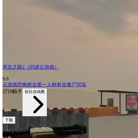
求生之路2（闪迹云游戏）
9.6
云游戏
恐怖
射击
第一人称射击
僵尸
写实
2716帖子
前往游戏圈
下载
评论