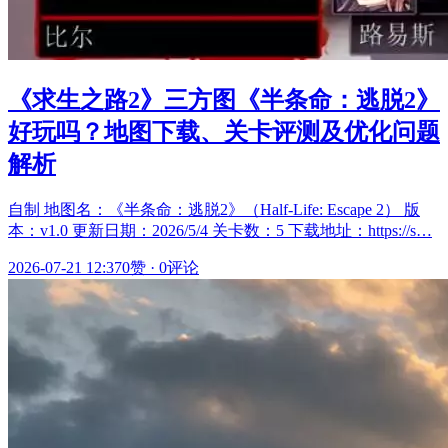
《求生之路2》三方图《半条命：逃脱2》
好玩吗？地图下载、关卡评测及优化问题
解析
自制 地图名：《半条命：逃脱2》（Half-Life: Escape 2） 版
本：v1.0 更新日期：2026/5/4 关卡数：5 下载地址：https://s…
2026-07-21 12:37
0赞
·
0评论