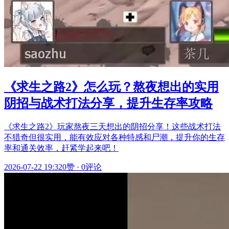
《求生之路2》怎么玩？熬夜想出的实用
阴招与战术打法分享，提升生存率攻略
《求生之路2》玩家熬夜三天想出的阴招分享！这些战术打法
不猎奇但很实用，能有效应对各种特感和尸潮，提升你的生存
率和通关效率，赶紧学起来吧！
2026-07-22 19:32
0赞
·
0评论