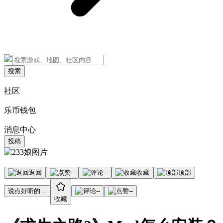
搜索
社区
乐币钱包
消息中心
投稿
返回
--
--
收藏
顶部
说点好听的...
--
--
收藏