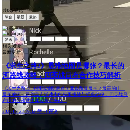
共0条评论
综合
最新
最热
发送
相关阅读
最新更新
《求生之路2》最难地图是哪张？最长的
河路线攻略，四英战吕布合作技巧解析
《求生之路2》中哪张地图最难？哪条路线最长？最高的山，
最长的河，带你盘点游戏中的极限挑战与经典战役，四英战吕
布般的合作求生体验等你来战！
2026-07-22 19:32
0赞
·
0评论