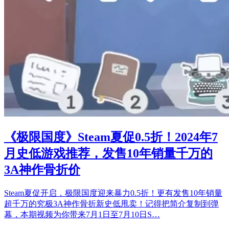
《极限国度》Steam夏促0.5折！2024年7
月史低游戏推荐，发售10年销量千万的
3A神作骨折价
Steam夏促开启，极限国度迎来暴力0.5折！更有发售10年销量
超千万的究极3A神作骨折新史低甩卖！记得把简介复制到弹
幕，本期视频为你带来7月1日至7月10日S…