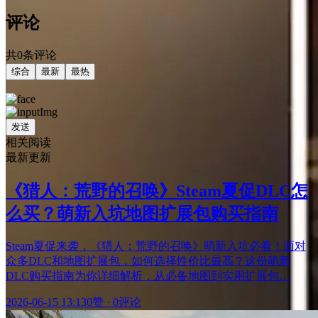
评论
共0条评论
综合
最新
最热
发送
相关阅读
最新更新
《猎人：荒野的召唤》Steam夏促DLC怎
么买？萌新入坑地图扩展包购买指南
Steam夏促来袭，《猎人：荒野的召唤》萌新入坑必看！面对
众多DLC和地图扩展包，如何选择性价比最高？这份萌新
DLC购买指南为你详细解析，从必备地图到实用扩展包…
2026-06-15 13:13
0赞
·
0评论