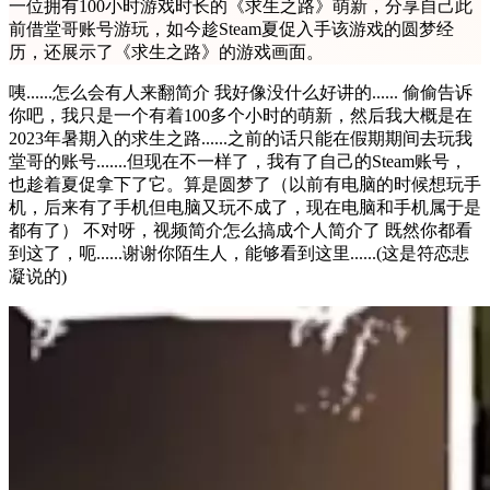
一位拥有100小时游戏时长的《求生之路》萌新，分享自己此
前借堂哥账号游玩，如今趁Steam夏促入手该游戏的圆梦经
历，还展示了《求生之路》的游戏画面。
咦......怎么会有人来翻简介 我好像没什么好讲的...... 偷偷告诉
你吧，我只是一个有着100多个小时的萌新，然后我大概是在
2023年暑期入的求生之路......之前的话只能在假期期间去玩我
堂哥的账号.......但现在不一样了，我有了自己的Steam账号，
也趁着夏促拿下了它。算是圆梦了（以前有电脑的时候想玩手
机，后来有了手机但电脑又玩不成了，现在电脑和手机属于是
都有了） 不对呀，视频简介怎么搞成个人简介了 既然你都看
到这了，呃......谢谢你陌生人，能够看到这里......(这是符恋悲
凝说的)