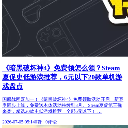
《暗黑破坏神4》免费领怎么领？Steam
夏促史低游戏推荐，6元以下20款单机游
戏盘点
国服战网喜加一！《暗黑破坏神4》免费领取活动开启，新赛
季同步上线，免费送本体活动持续到8月。 Steam夏促第三弹
来袭，精选20款史低游戏推荐，全部6元以下！ …
2026-07-05 05:14
0赞
·
0评论