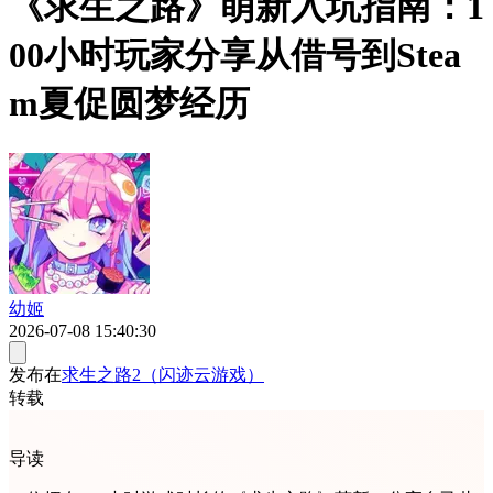
《求生之路》萌新入坑指南：1
00小时玩家分享从借号到Stea
m夏促圆梦经历
幼姬
2026-07-08 15:40:30
发布在
求生之路2（闪迹云游戏）
转载
导读