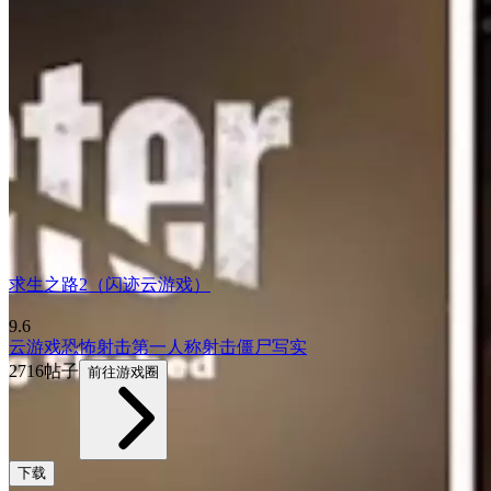
求生之路2（闪迹云游戏）
9.6
云游戏
恐怖
射击
第一人称射击
僵尸
写实
2716帖子
前往游戏圈
下载