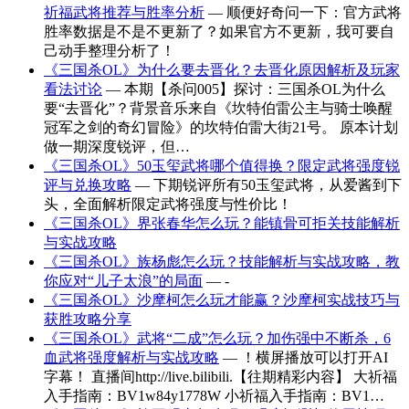
祈福武将推荐与胜率分析
— 顺便好奇问一下：官方武将
胜率数据是不是不更新了？如果官方不更新，我可要自
己动手整理分析了！
《三国杀OL》为什么要去晋化？去晋化原因解析及玩家
看法讨论
— 本期【杀问005】探讨：三国杀OL为什么
要“去晋化”？背景音乐来自《坎特伯雷公主与骑士唤醒
冠军之剑的奇幻冒险》的坎特伯雷大街21号。 原本计划
做一期深度锐评，但…
《三国杀OL》50玉玺武将哪个值得换？限定武将强度锐
评与兑换攻略
— 下期锐评所有50玉玺武将，从爱酱到下
头，全面解析限定武将强度与性价比！
《三国杀OL》界张春华怎么玩？能镇骨可拒关技能解析
与实战攻略
《三国杀OL》族杨彪怎么玩？技能解析与实战攻略，教
你应对“儿子太浪”的局面
— -
《三国杀OL》沙摩柯怎么玩才能赢？沙摩柯实战技巧与
获胜攻略分享
《三国杀OL》武将“二成”怎么玩？加伤强中不断杀，6
血武将强度解析与实战攻略
— ！横屏播放可以打开AI
字幕！ 直播间http://live.bilibili.【往期精彩内容】 大祈福
入手指南：BV1w84y1778W 小祈福入手指南：BV1…