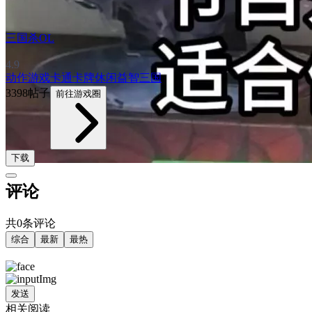
三国杀OL
4.9
动作游戏
卡通
卡牌
休闲益智
三国
3398帖子
前往游戏圈
下载
评论
共0条评论
综合
最新
最热
发送
相关阅读