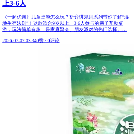
上3-6人
《一起优诺》儿童桌游怎么玩？析弈讲规则系列带你了解“湿
地生存法则”！这款适合9岁以上、3-6人参与的亲子互动桌
游，玩法简单有趣，是家庭聚会、朋友派对的热门选择。…
2026-07-07 03:34
0赞
·
0评论