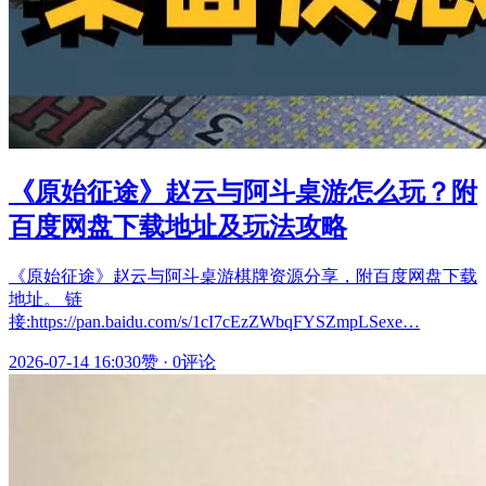
《原始征途》赵云与阿斗桌游怎么玩？附
百度网盘下载地址及玩法攻略
《原始征途》赵云与阿斗桌游棋牌资源分享，附百度网盘下载
地址。 链
接:https://pan.baidu.com/s/1cI7cEzZWbqFYSZmpLSexe…
2026-07-14 16:03
0赞
·
0评论