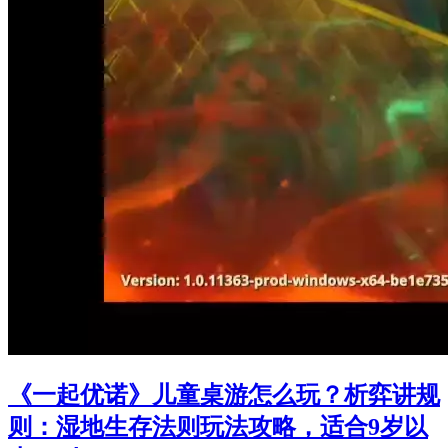
《一起优诺》儿童桌游怎么玩？析弈讲规
则：湿地生存法则玩法攻略，适合9岁以