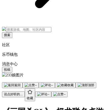
搜索
社区
乐币钱包
消息中心
投稿
返回
--
--
收藏
顶部
说点好听的...
--
--
收藏