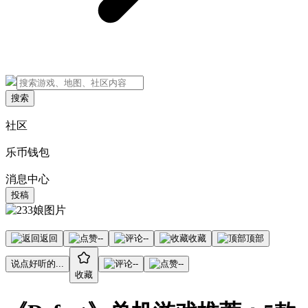
搜索
社区
乐币钱包
消息中心
投稿
返回
--
--
收藏
顶部
说点好听的...
--
--
收藏