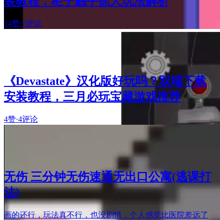
装教程，柜子触手抓人玩法解析
14赞
·
7评论
《Devastate》汉化版好玩吗？双端下载
安装教程，三月必玩宝藏游戏推荐
4赞
·
4评论
无伤 三分钟无伤速通无出口公寓(逃课打
法)
画的还行，玩法真不行，也没剧情，个人感觉比医院差远了