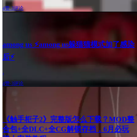
4赞
·
3评论
among us ⚡️among us躲猫猫模式加了感染
后⚡️
-
4赞
·
3评论
《触手柜子2》完整版怎么下载？MOD整
合包+全DLC+全CG解锁存档，6月必玩