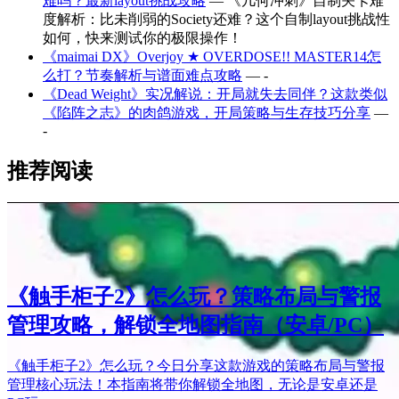
难吗？最新layout挑战攻略
— 《几何冲刺》自制关卡难
度解析：比未削弱的Society还难？这个自制layout挑战性
如何，快来测试你的极限操作！
《maimai DX》Overjoy ★ OVERDOSE!! MASTER14怎
么打？节奏解析与谱面难点攻略
— -
《Dead Weight》实况解说：开局就失去同伴？这款类似
《陷阵之志》的肉鸽游戏，开局策略与生存技巧分享
—
-
推荐阅读
《触手柜子2》怎么玩？策略布局与警报
管理攻略，解锁全地图指南（安卓/PC）
《触手柜子2》怎么玩？今日分享这款游戏的策略布局与警报
管理核心玩法！本指南将带你解锁全地图，无论是安卓还是