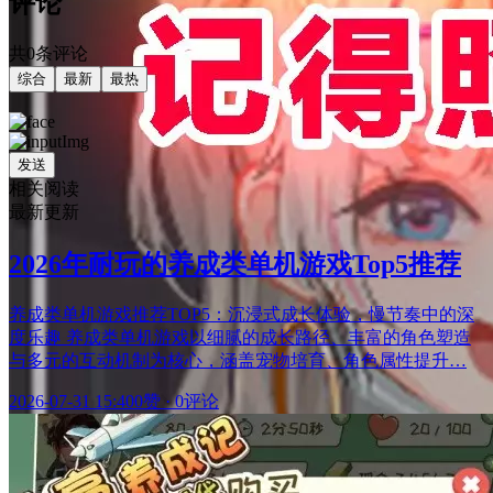
评论
共0条评论
综合
最新
最热
发送
相关阅读
最新更新
2026年耐玩的养成类单机游戏Top5推荐
养成类单机游戏推荐TOP5：沉浸式成长体验，慢节奏中的深
度乐趣 养成类单机游戏以细腻的成长路径、丰富的角色塑造
与多元的互动机制为核心，涵盖宠物培育、角色属性提升…
2026-07-31 15:40
0赞
·
0评论