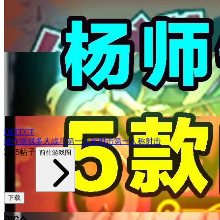
DEFECT
动作游戏
多人
战斗
第一人称
射击
第一人称射击
2915帖子
前往游戏圈
下载