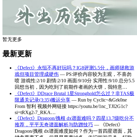
暂无更多
最新更新
《Defect》永恒不再好玩吗？IG8评测5.5分，画师拯救游
戏但项目管理成硬伤
— PS:评价内容较为主观，不喜勿
喷 游戏性:2/10 剧情:2/10 画面:9/10分 实用性:9/10 总分5.5
回想当初，因为吃到了前期作者画的大饼，我特意…
《Defect》DDrace Brutal 1星Stronghold怎么过？非TAS极
限通关记录(3:35)搬运分享
— Run by Cyclic~&Grk0ne
From 智利 视频外网链接 https://youtu.be/1nc_TJI2G1c?
si=tRXg2-7_RKA…
《Defect》Dragoon/拽根 dx谱面难吗？四星13.7级吃分不
推荐，平平无奇谱面解析与防蹭技巧
— 《Defect》
Dragoon/拽根 dx谱面难度如何？作为一首四星谱面，其