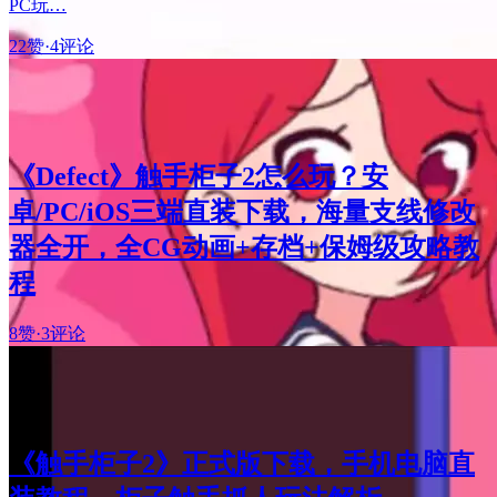
PC玩…
22赞
·
4评论
《Defect》触手柜子2怎么玩？安
卓/PC/iOS三端直装下载，海量支线修改
器全开，全CG动画+存档+保姆级攻略教
程
8赞
·
3评论
《触手柜子2》正式版下载，手机电脑直