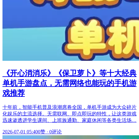
《开心消消乐》《保卫萝卜》等十大经典
单机手游盘点，无需网络也能玩的手机游
戏推荐
十年前，智能手机普及浪潮席卷全国，单机手游成为大众碎片
化娱乐的主流选择。无需联网、即点即玩的特性，让这类游戏
迅速渗透进学生课间、上班族通勤、家庭休闲等各类生活场…
2026-07-01 05:40
0赞
·
0评论