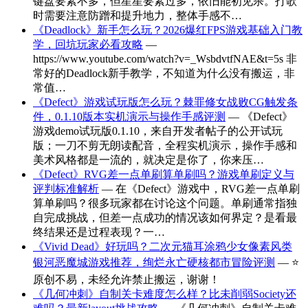
键盘要素不多，但星星要素过多，依旧能初见杀。打歌
时需要注意防蹭和提升地力，整体手感不…
《Deadlock》新手怎么玩？2026爆红FPS游戏基础入门教
学，回坑玩家必看攻略
—
https://www.youtube.com/watch?v=_WsbdvtfNAE&t=5s 非
常好的Deadlock新手教学，不知道为什么没有搬运，非
常值…
《Defect》游戏试玩版怎么玩？棘罪修女战败CG触发条
件，0.1.10版本实机演示与操作手感评测
— 《Defect》
游戏demo试玩版0.1.10，来自开发者帖子的公开试玩
版；一刀不剪无朗读配音，全程实机演示，操作手感和
美术风格都是一流的，就决定是你了，你来压…
《Defect》RVG差一点单刷算单刷吗？游戏单刷定义与
评判标准解析
— 在《Defect》游戏中，RVG差一点单刷
算单刷吗？很多玩家都在讨论这个问题。单刷通常指独
自完成挑战，但差一点成功的情况该如何界定？是看最
终结果还是过程表现？一…
《Vivid Dead》好玩吗？二次元猫耳涂鸦少女像素风类
银河恶魔城游戏推荐，绚烂永亡硬核都市冒险评测
— ⭐
原创不易，未经允许禁止搬运，谢谢！
《几何冲刺》自制关卡难度怎么样？比未削弱Society还