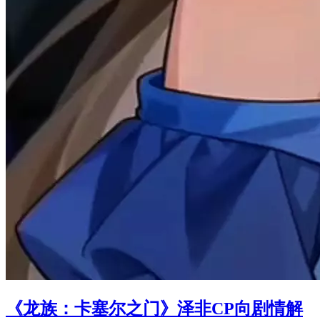
《龙族：卡塞尔之门》泽非CP向剧情解