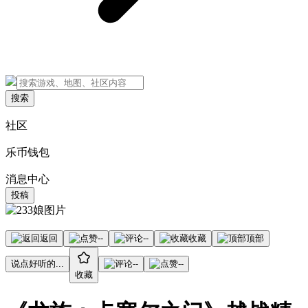
搜索
社区
乐币钱包
消息中心
投稿
返回
--
--
收藏
顶部
说点好听的...
--
--
收藏