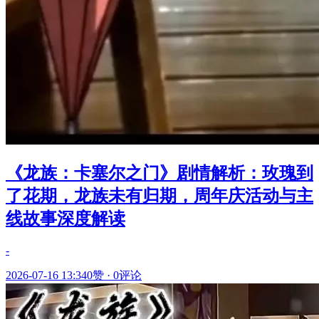
《龙族：卡塞尔之门》剧情解析：玫瑰到
了花期，龙族未有归期，周年庆活动与主
线故事深度解读
-
2026-07-16 13:34
0赞
·
0评论