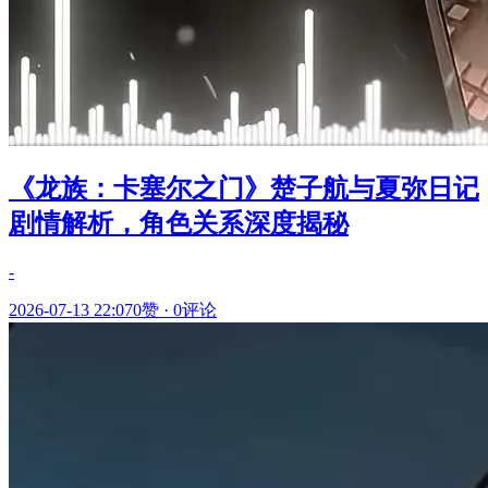
《龙族：卡塞尔之门》楚子航与夏弥日记
剧情解析，角色关系深度揭秘
-
2026-07-13 22:07
0赞
·
0评论