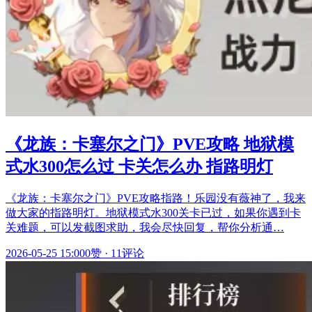
《龙族：卡塞尔之门》PVE攻略 地狱模
式水300怎么过 卡关怎么办 指路明灯
《龙族：卡塞尔之门》PVE攻略指路！乐园没有薇神了，我来
做大家的指路明灯。地狱模式水300关卡已过，如果你遇到卡
关难题，可以发截图求助，我会尽快回复，帮你分析通…
2026-05-25 15:00
0赞
·
11评论