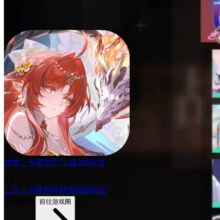
龙族：卡塞尔之门-送200乐币
8.9
二次元
卡牌
剧情
都市
校园
热血
3679帖子
前往游戏圈