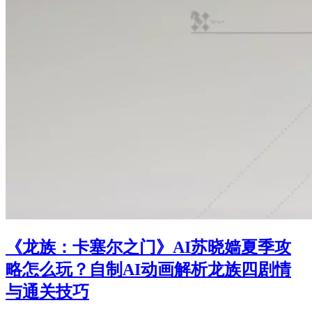
《龙族：卡塞尔之门》AI苏晓嫱夏季攻
略怎么玩？自制AI动画解析龙族四剧情
与通关技巧