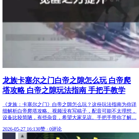
龙族卡塞尔之门白帝之隙怎么玩 白帝爬
塔攻略 白帝之隙玩法指南 手把手教学
《龙族：卡塞尔之门》白帝之隙怎么玩？这份玩法指南为你详
细解析白帝爬塔攻略。视频没有写稿子，配音可能不太理想，
设备比较简陋，有些杂音，希望大家见谅。手把手带你了解…
2026-05-27 16:13
0赞
·
0评论