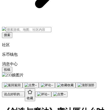
搜索
社区
乐币钱包
消息中心
投稿
返回
--
--
收藏
顶部
说点好听的...
--
--
收藏