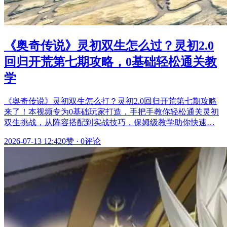
《奥奇传说》灵初双生怎么过？灵初2.0
回归开荒第七期攻略，0基础轻松通关教
学
《奥奇传说》灵初双生怎么打？灵初2.0回归开荒第七期攻略
来了！本视频专为0基础玩家打造，手把手教你轻松通关灵初
双生挑战，从阵容搭配到实战技巧，保姆级教学助你快速…
2026-07-13 12:42
0赞
·
0评论