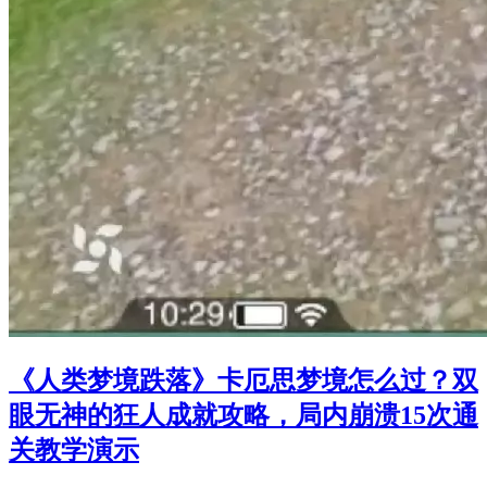
《人类梦境跌落》卡厄思梦境怎么过？双
眼无神的狂人成就攻略，局内崩溃15次通
关教学演示