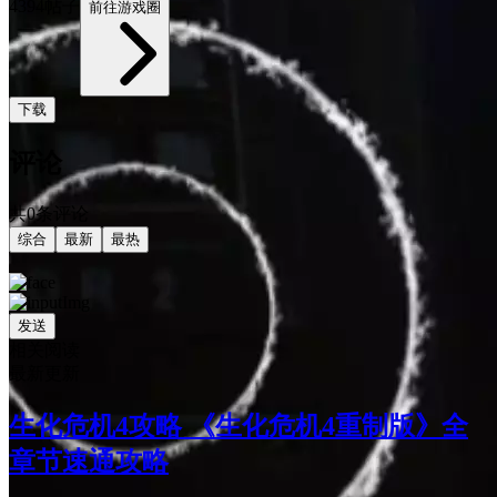
4394帖子
前往游戏圈
下载
评论
共0条评论
综合
最新
最热
发送
相关阅读
最新更新
生化危机4攻略 《生化危机4重制版》全
章节速通攻略