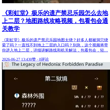
《彩虹堂》极乐的遗产禁忌乐园怎么去地
上二层？地图路线攻略视频，包看包会通
关教学
《彩虹堂》极乐的遗产禁忌乐园地图太绕？好多人都被洞穴绕
晕了吗？一直找不到地上二层的入口吗？别急，这个视频将带
你进入地上二层，详细讲解路线和机关解法，包看包会，轻…
2026-06-27 13:43
0赞
·
0评论