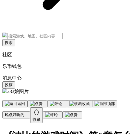
搜索
社区
乐币钱包
消息中心
投稿
返回
--
--
收藏
顶部
说点好听的...
--
--
收藏