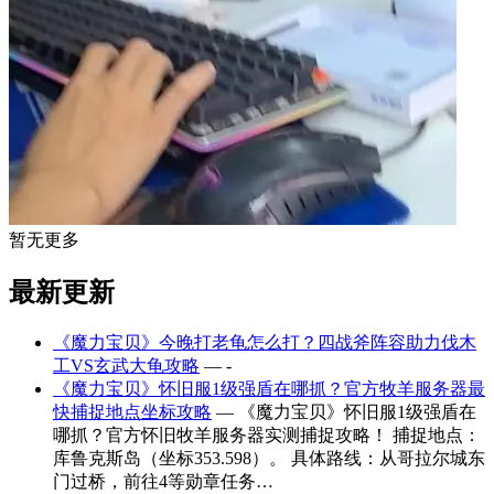
暂无更多
最新更新
《魔力宝贝》今晚打老龟怎么打？四战斧阵容助力伐木
工VS玄武大龟攻略
— -
《魔力宝贝》怀旧服1级强盾在哪抓？官方牧羊服务器最
快捕捉地点坐标攻略
— 《魔力宝贝》怀旧服1级强盾在
哪抓？官方怀旧牧羊服务器实测捕捉攻略！ 捕捉地点：
库鲁克斯岛（坐标353.598）。 具体路线：从哥拉尔城东
门过桥，前往4等勋章任务…