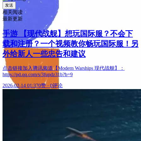
发送
相关阅读
最新更新
手游 【现代战舰】想玩国际服？不会下
载和注册？一个视频教你畅玩国际服！另
外给新人一些忠告和建议
点击链接加入腾讯频道【Modern Warships 现代战舰】：
https://pd.qq.com/s/3fupdz31b?b=9
2026-02-14 01:37
0赞
·
0评论