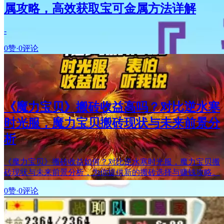
属攻略，高效获取宝可金属方法详解
-
0赞
·
0评论
《魔力宝贝》搬砖收益高吗？对比逆水寒
时光服，魔力宝贝搬砖现状与未来前景分
析
《魔力宝贝》搬砖收益如何？对比逆水寒时光服，魔力宝贝搬
砖现状与未来前景分析，为你提供新的搬砖选择与赚钱攻略。
0赞
·
0评论