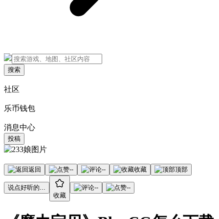
搜索
社区
乐币钱包
消息中心
投稿
返回
--
--
收藏
顶部
说点好听的...
--
--
收藏