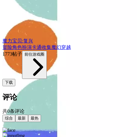
魔力宝贝:复兴
冒险
角色扮演
卡通
收集
魔幻
穿越
1773帖子
前往游戏圈
下载
评论
共0条评论
综合
最新
最热