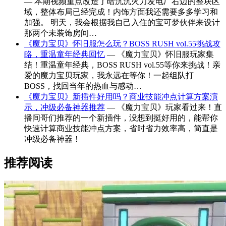
— 本期视频重点改造了暗沉沉火力发电厂右边的整块区
域，整体布局已经完成！内饰方面我还需要多多学习和
加强。 明天，我会根据我自己入住的宝可梦伙伴来设计
那两个未装饰房间…
《魔力宝贝》怀旧服怎么玩？BOSS RUSH vol.55挑战攻
略，重温童年经典回忆
— 《魔力宝贝》怀旧服玩家集
结！重温童年经典，BOSS RUSH vol.55等你来挑战！亲
爱的魔力宝贝玩家，我永远在等你！一起组队打
BOSS，找回当年的热血与感动…
《魔力宝贝》新插件好用吗？商业技能冲点计算方案演
示，冲级必备神器推荐
— 《魔力宝贝》玩家看过来！直
播间哥们推荐的一个新插件，没想到挺好用的，能帮你
快速计算商业技能冲点方案，省时省力效率高，简直是
冲级必备神器！
推荐阅读