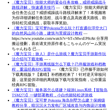
《魔力宝贝》技能大师的宴会任务攻略，戒骄戒躁战斗
路线详解，快速通关技巧
— 《魔力宝贝》技能大师的宴
会任务怎么过？戒骄戒躁战斗路线详解来了！本视频将
为你详细讲解任务流程、战斗要点及高效通关路线，助
你轻松完成挑战，获取丰厚奖励。
《魔力宝贝》宝可梦Pokopia怎么玩？打造通往浮空大门
的自然风山间小路，建筑与景观设计教程
—
https://www.youtube.com/watch?v=hT-cMwsEP8c&t 分享用
搬运侵删，喜欢请支持原作者もこちゃんのゲーム実況
ちゃんねる 已…
《魔力宝贝：旅人》是什么游戏？魔力宝贝手游新作玩
法介绍与下载攻略
— -
《魔力宝贝》手游离线版怎么下载？已停服游戏补档教
程，重温经典RPG冒险
— 《魔力宝贝》已停服手游如何
下载离线版？【素晴】补档教程来了！针对逆天审核问
题，这里提供详细的离线版下载与安装指南，让你重温
经典RPG冒险。
《魔力宝贝》服务器怎么搭建？端游Linux系统【冒险岛
TSM273】一键部署教程，小白也能轻松进游戏
《魔力宝贝》宝可梦 Pokopia 海岛别墅怎么建？保姆级
教程分享，暗沉沉火力发电厂区域改造与内饰设计攻略