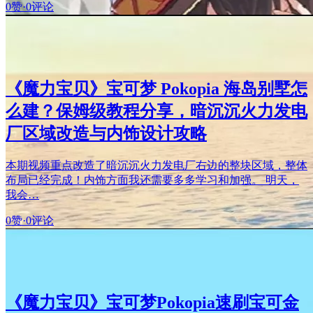
0赞
·
0评论
《魔力宝贝》宝可梦 Pokopia 海岛别墅怎
么建？保姆级教程分享，暗沉沉火力发电
厂区域改造与内饰设计攻略
本期视频重点改造了暗沉沉火力发电厂右边的整块区域，整体
布局已经完成！内饰方面我还需要多多学习和加强。 明天，
我会…
0赞
·
0评论
《魔力宝贝》宝可梦Pokopia速刷宝可金