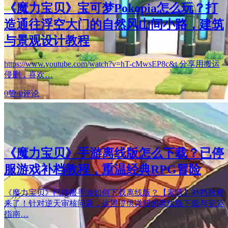
《魔力宝贝》宝可梦Pokopia怎么玩？打
造通往浮空大门的自然风山间小路，建筑
与景观设计教程
https://www.youtube.com/watch?v=hT-cMwsEP8c&t 分享用搬运
侵删，喜欢…
0赞
·
0评论
《魔力宝贝》手游离线版怎么下载？已停
服游戏补档教程，重温经典RPG冒险
《魔力宝贝》已停服手游如何下载离线版？【素晴】补档教程
来了！针对逆天审核问题，这里提供详细的离线版下载与安装
指南…