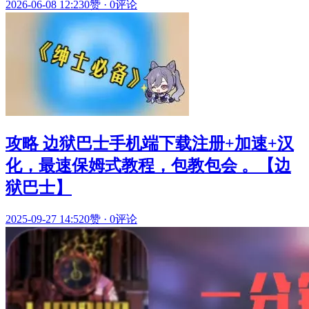
2026-06-08 12:23
0赞
·
0评论
攻略 边狱巴士手机端下载注册+加速+汉
化，最速保姆式教程，包教包会 。【边
狱巴士】
2025-09-27 14:52
0赞
·
0评论