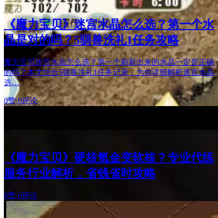
《魔力宝贝》迷宫水晶怎么选？第一个水
晶是对的吗？5驯兽洗礼1任务攻略
魔力宝贝迷宫水晶怎么选？第一个刷新出来的水晶一定是正确
的吗？本文结合5驯兽洗礼1任务记录，为你详细解析迷宫水晶
选…
0赞
·
0评论
《魔力宝贝》硬核氪金变软核？专业代练
服务行业解析，省钱省时攻略
0赞
·
0评论