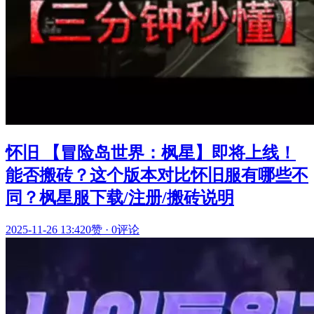
怀旧 【冒险岛世界：枫星】即将上线！
能否搬砖？这个版本对比怀旧服有哪些不
同？枫星服下载/注册/搬砖说明
2025-11-26 13:42
0赞
·
0评论