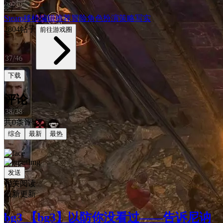
8.7
Steam移植
编辑推荐
冒险
角色扮演
策略
写实
2804帖子
前往游戏圈
下载
评论
共0条评论
综合
最新
最热
发送
相关阅读
最新更新
bg3 【bg3】以防你没看过——告诉尼讷