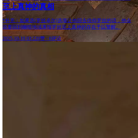
至上真神的真相
*补充：如果选[罗丝卓尔]选项让他回去信仰罗丝的话，他会
说要回到幽暗地域禀报罗丝至上真神的存在予以警醒。
2025-10-10 03:22
0赞
·
0评论