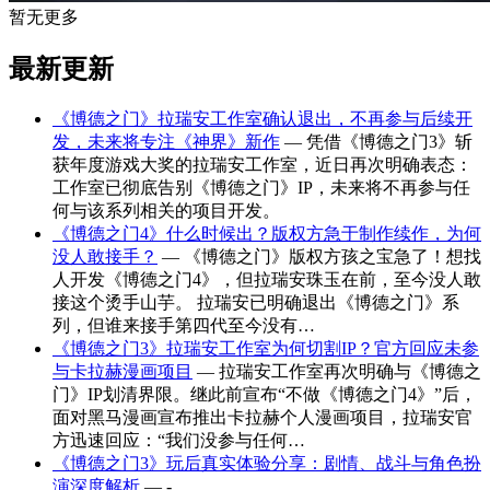
暂无更多
最新更新
《博德之门》拉瑞安工作室确认退出，不再参与后续开
发，未来将专注《神界》新作
— 凭借《博德之门3》斩
获年度游戏大奖的拉瑞安工作室，近日再次明确表态：
工作室已彻底告别《博德之门》IP，未来将不再参与任
何与该系列相关的项目开发。
《博德之门4》什么时候出？版权方急于制作续作，为何
没人敢接手？
— 《博德之门》版权方孩之宝急了！想找
人开发《博德之门4》，但拉瑞安珠玉在前，至今没人敢
接这个烫手山芋。 拉瑞安已明确退出《博德之门》系
列，但谁来接手第四代至今没有…
《博德之门3》拉瑞安工作室为何切割IP？官方回应未参
与卡拉赫漫画项目
— 拉瑞安工作室再次明确与《博德之
门》IP划清界限。继此前宣布“不做《博德之门4》”后，
面对黑马漫画宣布推出卡拉赫个人漫画项目，拉瑞安官
方迅速回应：“我们没参与任何…
《博德之门3》玩后真实体验分享：剧情、战斗与角色扮
演深度解析
— -