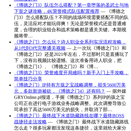
《博德之门3》队伍怎么搭配？第一章堕落的圣武士与地
下室之谜攻略，4K荣誉模式队伍配置推荐
— 《博德之
门3》怎么搭配队伍？不同的战场环境需要搭配不同的队
伍，灵活应对才能玩得爽！无论是荣誉模式还是普通难
度，合理的职业组合和战术策略都是通关关键。本期视
频将带…
《博德之门》怎么玩？诗人职业全系列实况流程攻略，
从1代到3代完整通关视频
— 上一次玩《博德之门1》和
《博德之门2》还是2021年左右，不过那时只是直播玩了
下，没有出视频比较遗憾。这次准备用诗人职业，把
《博德之门1》、《博德之门2》和《博…
《博德之门3》荣誉难度开局难吗？新手入门上手攻略，
简单技巧分享
《博德之门》IP持有方孩之宝战略调整，损失5600万美
元，多款新游被砍，《博德之门4》还有吗？
— 据外媒
GRYOnline.pl报道，手握《博德之门》系列IP的孩之宝
公司正在进行电子游戏业务战略调整。此次调整导致公
司承担了高达5600万美元的损失，并取消了部…
《博德之门》最终战下水道隐藏路线在哪？最终BOSS
战捷径走法攻略
— 《博德之门》最终战下水道隐藏路线
怎么走？很多玩家都没发现这条捷径，这里就给大家分