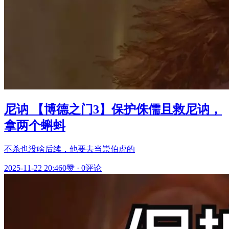
尼讷 【博德之门3】保护侏儒且救尼讷，
拿两个蝌蚪
不杀也没啥后续，他要去当崇伯虎的
2025-11-22 20:46
0赞
·
0评论