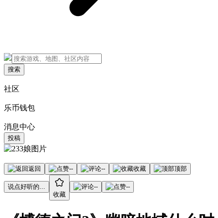
搜索
社区
乐币钱包
消息中心
投稿
返回
--
--
收藏
顶部
说点好听的...
--
--
收藏