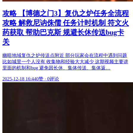
攻略 【博德之门3】复仇之炉任务全流程
攻略 解救尼讷侏儒 任务计时机制 符文火
药获取 帮助巴克斯 规避长休传送bug卡
关
幽暗地域复仇之炉传送点附近 部分玩家会在流程中遇到问题
比如城里一个人没有 收集物和经验大大减少 这期视频主要讲
里面的机制和bug 避免因长休、集体传送、集体返…
2025-12-18 16:44
0赞
·
0评论