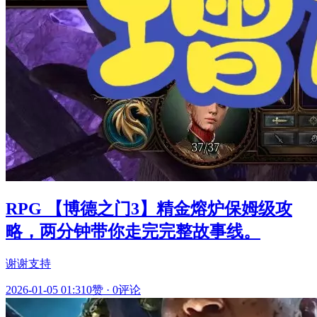
RPG 【博德之门3】精金熔炉保姆级攻
略，两分钟带你走完完整故事线。
谢谢支持
2026-01-05 01:31
0赞
·
0评论