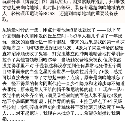
玩家分享《博德之门3》游玩经历，因探索顺序混乱，升到6级
才想起去幽暗地域，此时队伍等级、装备都远超幽暗地域的敌
人，轻松碾压尼讷等BOSS，还提到幽暗地域的重要装备获
取。
尼讷最可怜的一集，刚点开看他buff是啥就没了 —— 以下简
介复制自不久前刚发的丘丘空间 ↓ bg3单人档几乎隔了一年没
玩，这次的新档记忆一整个混乱，带来的后果是我的第一章探
索顺序是： 1到3级普通探图收队友，4级为了揭发卡哈的秘密
直冲沼泽顺便收了鬼婆，打完鬼婆立刻冲向地精营地打晕明萨
拉杀了其他首领救回哈尔辛，当场触发营地庆祝夜 但我依然
没觉得哪里不对 于是就这样没察觉到任何异常地凭借五个周
目继承而来的白金之星将全世界一顿欧拉后升到了6级，感觉
可以直接去第二章了才想起来缺了点啥，原来是幽暗地域忘了
去，怪不得我的刺客阿斯代伦一直少个隐身和迷踪步却不知道
去哪找，原来是蕈人王给的帽子和尼讷掉的鞋！！ 现在一队6
级过半的装备齐全的点满灵吸怪潜能的面包人和不超过4级的
地下小鼻噶面面相觑，托养育间的福，主控已经点了9个灵吸
怪技能，拿到碎魂者巨剑的养鸡妹甚至落地两刀就砍死了牛头
人……对不起尼讷，我现在来找你了……希望你能撑过我两
拳…………