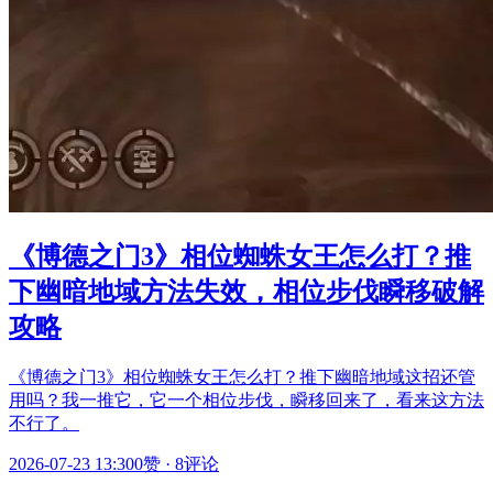
《博德之门3》相位蜘蛛女王怎么打？推
下幽暗地域方法失效，相位步伐瞬移破解
攻略
《博德之门3》相位蜘蛛女王怎么打？推下幽暗地域这招还管
用吗？我一推它，它一个相位步伐，瞬移回来了，看来这方法
不行了。
2026-07-23 13:30
0赞
·
8评论