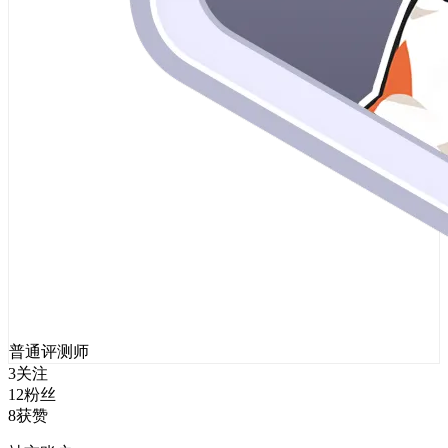
普通评测师
3
关注
12
粉丝
8
获赞