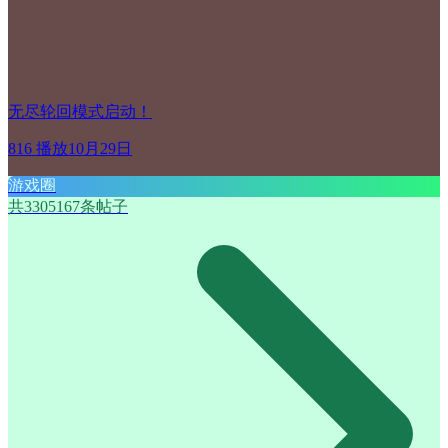
无尽轮回模式启动！
816 播放
10月29日
游戏圈
共3305167条帖子