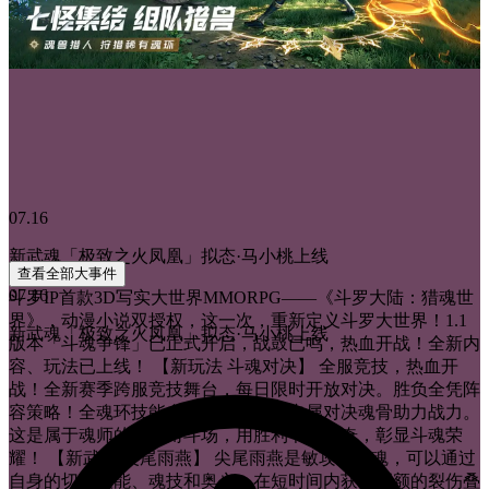
07.16
新武魂「极致之火凤凰」拟态·马小桃上线
查看全部大事件
07.16
斗罗IP首款3D写实大世界MMORPG——《斗罗大陆：猎魂世
界》，动漫小说双授权，这一次，重新定义斗罗大世界！1.1
新武魂「极致之火凤凰」拟态·马小桃上线
版本「斗魂争锋」已正式开启，战鼓已鸣，热血开战！全新内
容、玩法已上线！ 【新玩法 斗魂对决】 全服竞技，热血开
战！全新赛季跨服竞技舞台，每日限时开放对决。胜负全凭阵
容策略！全魂环技能自由搭配，更有专属对决魂骨助力战力。
这是属于魂师的荣耀角斗场，用胜利书写传奇，彰显斗魂荣
耀！ 【新武魂 尖尾雨燕】 尖尾雨燕是敏攻系武魂，可以通过
自身的切换技能、魂技和奥义，在短时间内获得巨额的裂伤叠