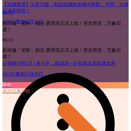
【武魂推荐】斗罗大陆：初始武魂的选择与搭配，平民、大佬
应该这样玩！
06.15
13569 播放
07月14日
新武魂「灵眸」拟态·霍雨浩正式上线！意念所至，万象归
虚！
06.15
新武魂「灵眸」拟态·霍雨浩正式上线！意念所至，万象归
虚！
公测倒计时2天 | 来斗罗，跟成龙一起探索全新猎魂世界
10728 播放
07月09日
评价
共2931条评价