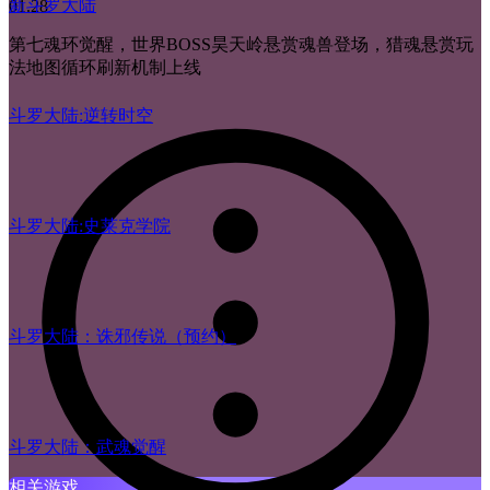
新斗罗大陆
01.28
第七魂环觉醒，世界BOSS昊天岭悬赏魂兽登场，猎魂悬赏玩
法地图循环刷新机制上线
斗罗大陆:逆转时空
斗罗大陆:史莱克学院
斗罗大陆：诛邪传说（预约）
斗罗大陆：武魂觉醒
相关游戏