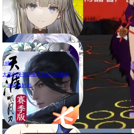
19款
大唐剑侠手游推荐角色排行图鉴
03.11
全新玩法[斗魂弈界策略对决]上线，全新养成[武魂真身]开
启，团战玩法[天羽圣裁]，[强敌再临]新章节解锁
03.11