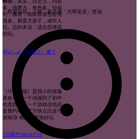
05.17
精美，真实，自定义，内容
多，地图大，角色多。但福
「联盟会战」上线，新武魂「光明圣龙」登场
利，难度，组队应该也会有
很多。都是大孩子，成年人
玩。总的来说，适合思维高
的玩。
🆔🚬¿ℳ『FC招人』傻了
《斗罗大陆》是我小时候最
喜欢看的一个动漫到了初中
他竟然出了一个游戏但他还
是预约希望官方快点出这个
游戏😘 画质高更加好玩
233用户506142719