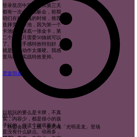
登录奘历中第一天和第三天
都有一次十连抽枞会，前期
咱们在抽武魂的时候，推荐
迭择觉醒卡池，因为第一个
卡池80抽保底一张金卡，第
二个卡池只需委50抽就可以
了。给我手感特效特别好，
就是疾跑动作太僵硬。我感
觉马红俊实战特效更帅。
霓裳羽衣
以前玩的要么是卡牌，不真
05.17
实，内容少，都是很小的孩
子玩的，但这个游戏基本上
「联盟会战」上线，新武魂「光明圣龙」登场
是没有什么缺点。动画多，