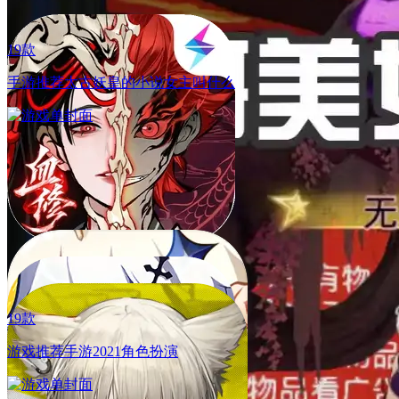
19款
手游推荐太古妖皇的小说女主叫什么
03.16
「雅月琴音」限定卡池开启，SSR武魂【礼乐之琴-唐月华】
上线，【噬魂蛛皇】武魂返场
03.16
「雅月琴音」限定卡池开启，SSR武魂【礼乐之琴-唐月华】
上线，【噬魂蛛皇】武魂返场
19款
游戏推荐手游2021角色扮演