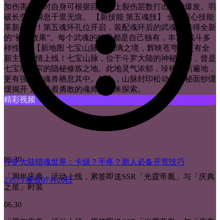
加伤害，同时自身可根据目标身上裂伤层数打出高额爆发。羽
破长空，瞬息千里无痕。 【新技能 第五魂技】 全新核心技能
革新战场！第五魂环孔位开启，装配魂环后的武魂将获得全新
的“被动效果”。每个武魂的效果都是自己独有，丰富“战斗多
样性”。 【新地图 七宝山脉】 琉璃之境，辉映苍穹，更有全
新主线剧情上线！七宝山脉，位于斗罗大陆的神秘角落，曾是
七宝琉璃宗的隐秘修炼之地。此地灵气浓郁，珍稀草药遍地，
更有强大的魂兽栖息其中。如今，山脉封印松动，神秘面纱缓
缓揭开，等待着勇敢的魂师们前来探索。
精彩视频
06.30
斗罗大陆猎魂世界：卡级？手疼？新人必备开荒技巧
「周年庆典」活动上线，累签即送SSR「光霆帝胤」与「庆典
23575 播放
07月20日
之星」时装
06.30