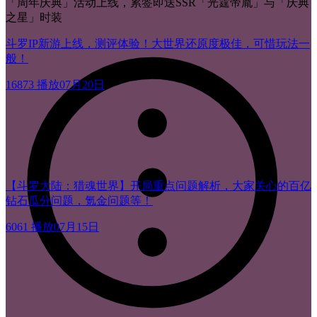
「周年庆典」活动上线，累签即送SSR「光霆帝胤」与「庆典
之星」时装
斗罗IP新游上线，测评体验！大世界还原度极佳，可惜玩法一
般！
16873 播放
07月20日
【斗罗大陆：猎魂世界】开局重点问题解析，大家关心的百亿
钻石瓜分问题，氪金问题等！
6061 播放
07月15日