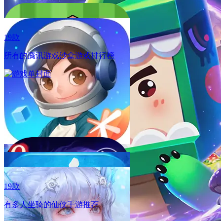
19款
所有的腾讯游戏沙盒游戏排行榜
02.01
新武魂「六翼天使」拟态·千仞雪上线，圣剑裁决，权柄在
握，「仙猊秘辛」玩法开启
02.01
新武魂「六翼天使」拟态·千仞雪上线，圣剑裁决，权柄在
握，「仙猊秘辛」玩法开启
19款
有多人坐骑的仙侠手游推荐