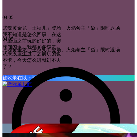
04.05
武魂黄金龙「王秋儿」登场、火焰领主「焱」限时返场
我不知道是怎么回事，在这
04.05
个里面之前玩的好好的，突
然间闪退，我都40多级了，
武魂黄金龙「王秋儿」登场、火焰领主「焱」限时返场
从来没发生过，之前玩的也
不卡，今天怎么进就进不去
了？
被收录在以下游戏单