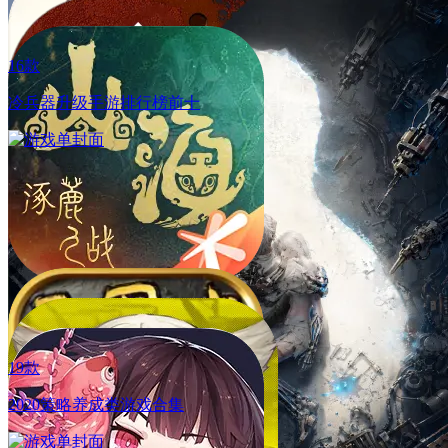
全新玩法[斗魂弈界策略对决]上线，全新养成[武魂真身]开
启，团战玩法[天羽圣裁]，[强敌再临]新章节解锁
16款
冷兵器升级手游排行榜前十
19款
2020策略养成类游戏合集