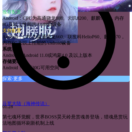
配置要求
推荐配置
Android：CPU为高通骁龙888、天玑8200、麒麟9000，内存
8G及以上性能的Android设备
支持配置
Android：CPU为高通骁龙660、联发科HelioP60、麒麟970，
内存6G及以上性能的Android设备
系统要求
Android：Android 11.0或鸿蒙4.0 及以上版本
存储要求
Android：需要30G可用空间
探索·更多
斗罗大陆（海神传说）
01.28
第七魂环觉醒，世界BOSS昊天岭悬赏魂兽登场，猎魂悬赏玩
法地图循环刷新机制上线