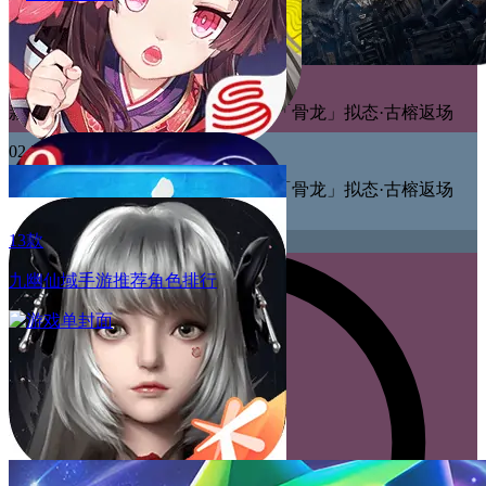
02.24
新武魂「帝殒」拟态·莫长歌上线，「骨龙」拟态·古榕返场
02.24
新武魂「帝殒」拟态·莫长歌上线，「骨龙」拟态·古榕返场
13款
九幽仙域手游推荐角色排行