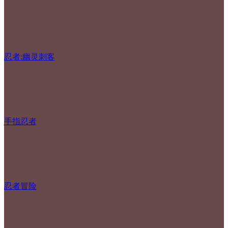
忍者:幽灵刺客
手指忍者
忍者冒险