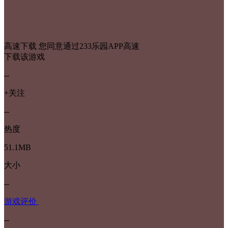
高速下载
您同意通过233乐园APP高速
下载该游戏
--
+关注
--
热度
51.1MB
大小
--
游戏评价
--