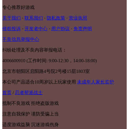
专心推荐好游戏
关于我们
·
联系我们
·
隐私政策
·
营业执照
侵权投诉
·
开发者中心
·
用户协议
·
免责声明
不良信息举报中心
纠纷处理及不良内容举报电话：
4006600910 (工作时间: 9:00-12:30，14:00-18:00)
北京市朝阳区启阳路4号院2号楼15层1803室
本公司产品适合10周岁以上玩家使用
未成年人家长监护
首页
/
忍者帮派战士
抵制不良游戏 拒绝盗版游戏
注意自我保护 谨防受骗上当
适度游戏益脑 沉迷游戏伤身