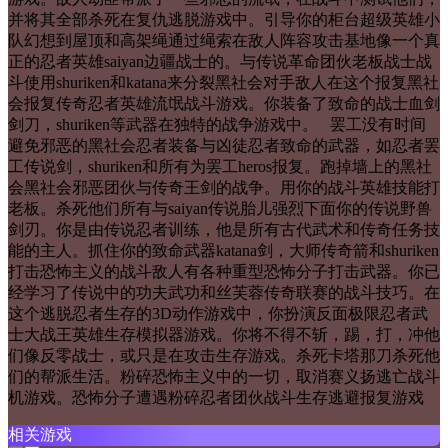
并将其全部杀死在复仇逃脱游戏中。引导你的柜台超级英雄小
队幻想到屋顶和高架绳通过绳索在敌人阵容攻击基地像一个真
正的忍者英雄saiyan边疆战士的。与传说革命团伙老板战士战
斗使用shuriken和katana来分裂黑社会对手敌人在这个报复黑社
会报复传奇忍者英雄流氓战斗游戏。你装备了致命的战士血剑
剑刀，shuriken等武器在独特的战争游戏中。 罢工没有时间
避免邪恶的黑社会忍者装备与凶徒忍者致命的武器，如忍者罢
工传说剑，shuriken和所有为罢工heros报复。跑掉墙上的黑社
会黑社会邪恶团伙与传奇王剑的战争。用你的战斗英雄技能打
老板。杀死他们所有与saiyan传说胎儿强烈下面你的传说野兽
剑刃。你是由传说忍者训练，他是所有古代武术和传奇任务技
能的主人。抓住你的致命武器katana剑，大师传奇箭和shuriken
打击恐怖主义的战斗敌人有各种重型恐怖分子打击武器。你已
经学习了传说中的功夫武功和丝芙蓉传奇联赛的战斗技巧。在
这个逃脱忍者生存的3D动作游戏中，你扮演反面极限忍者武
士大战王英雄生存模拟器游戏。你将不得不斩，踢，打，冲他
们像反零战士，或只是在攻击生存游戏。杀死卡塔那刀杀死他
们的帮派生活。粉碎恐怖主义中的一切，取消赛义扬逃亡战斗
机游戏。恐怖分子遭遇粉碎忍者团伙战斗生存逃避报复游戏
相关游戏