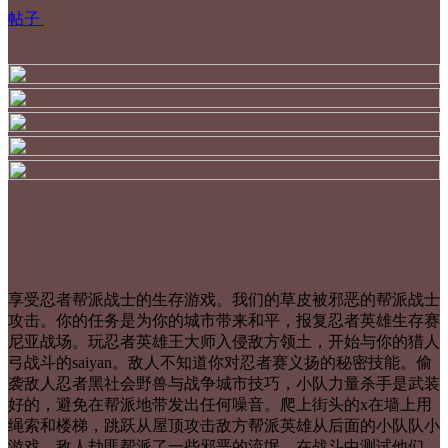
帖子
享受忍者帮派战士的生存游戏。我们的草皮被邪恶的帮派战士
攻击。你的任务是为你的城市带来和平，报复忍者英雄生存赛
尼亚战场。玩忍者英雄王大师入侵敌方领土，开始与你的猎人
弓战斗的saiyan。敌人不知道你对忍者赛义扬的秘密技能。偷
袭敌人忍者黑社会野兽与战争城市技巧，小队力量杀手是武装
好的，避免在帮派地带发出任何噪音。爬上街头的x在墙上用
绳索和楼梯，跳跃从屋顶攻击敌方帮派英雄从后面的小队队小
游戏。敌人劫匪帮派了一些邪恶的流氓，在战斗中测试他们，