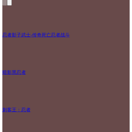
忍者影子武士-传奇死亡忍者战斗
暗影黑忍者
刺客王：忍者