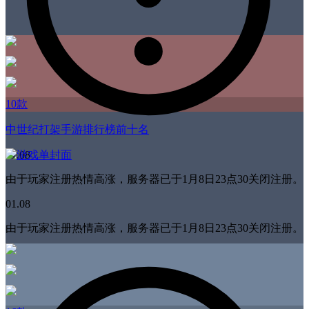
10款
中世纪打架手游排行榜前十名
01.08
由于玩家注册热情高涨，服务器已于1月8日23点30关闭注册。
01.08
由于玩家注册热情高涨，服务器已于1月8日23点30关闭注册。