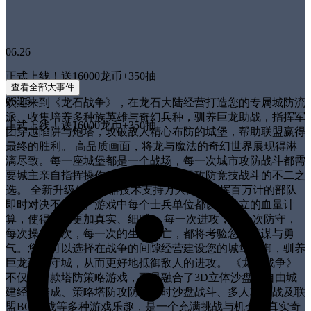
06.26
正式上线！送16000龙币+350抽
查看全部大事件
06.26
欢迎来到《龙石战争》，在龙石大陆经营打造您的专属城防流
派、收集培养多种族英雄与奇幻兵种，驯养巨龙助战，指挥军
正式上线！送16000龙币+350抽
团穿越陷阱与炮塔，攻破敌人精心布防的城堡，帮助联盟赢得
最终的胜利。 高品质画面，将龙与魔法的奇幻世界展现得淋
漓尽致。每一座城堡都是一个战场，每一次城市攻防战斗都需
要城主亲自指挥操作，是体验真实城堡攻防竞技战斗的不二之
选。 全新升级的服务器技术支持万人同屏指挥百万计的部队
即时对决不卡顿。游戏中每个士兵单位都设有独立的血量计
算，使得战斗更加真实、细腻。 每一次进攻，每一次防守，
每次操作一次，每一次的生死存亡，都将考验您的智谋与勇
气。您也可以选择在战争的间隙经营建设您的城堡防御，驯养
巨龙帮助守城，从而更好地抵御敌人的进攻。 《龙石战争》
不仅是一款塔防策略游戏，更是融合了3D立体沙盘、自由城
建经营养成、策略塔防攻防、即时沙盘战斗、多人攻城战及联
盟BOSS战等多种游戏乐趣，是一个充满挑战与机会的真实奇