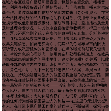
在城市各区租赁广播塔和播音室。翻新并布置您的广播播音
室。利用各种设备设计广播信号链。与广告商和广播素材供应
商合作。通过选择事件信息的呈现方式来引导公众舆论。在官
方合法性与可疑的私人订单之间权衡财务。使用专业设备修复
受损录音或低质量音频素材。策划节目排期，监控播出质量并
及时处理突发状况。与其他电台直接竞争收听率，捍卫市场地
位。逐步还原悲剧全貌，在虚假信息中甄别真相。分析各种材
料，寻找隐藏线索或关键证据。与目击者和潜在嫌疑人接触，
收集关键信息。招募忠实听众，使其成为你遍布城市的眼线。
窃听警方或私营机构的加密频道，在媒体曝光前截获关键情
报。掌控角色的心理状态。使用兴奋剂获得临时加成，在效果
与隐藏成瘾的后果之间寻求平衡。建立并深耕社会关系，以此
获取外部协助与内在支撑。密切关注并满足角色的基本生存需
求。角色死亡后，为下一轮游戏选择加成方案。单局虽终，前
路犹在。持续的进度与强大的修正项将重塑你的经营思路，而
你亦将在往昔抉择的因果中探寻出路。在随机生成的城市里，
每一局皆是全新的策略考验 —— 变幻莫测，却又带着鲜明的
个人风格。世界并非因你而转。每个角色都有其独特的性格、
目标与社会地位；无论你是否存在，他们都过着独立的生活。
你的任何行为都会损害某些人的利益 — 在这里你无法取悦所
有人。在打造专属广播工作室的过程中，不断钻研、探索与突