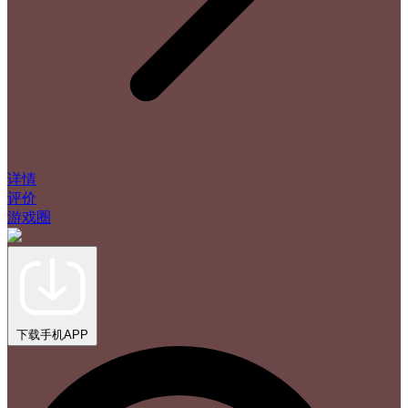
详情
评价
游戏圈
下载手机APP