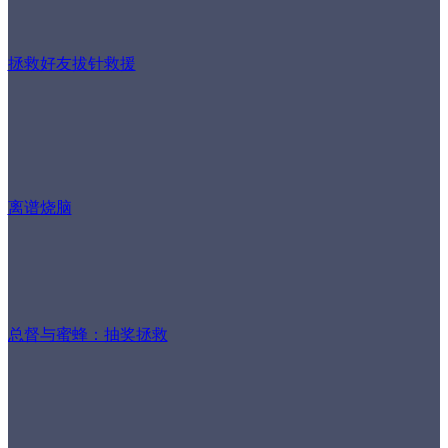
拯救好友拔针救援
离谱烧脑
总督与蜜蜂：抽奖拯救