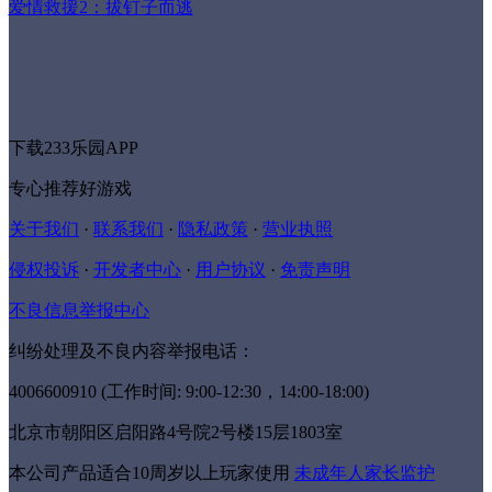
爱情救援2：拔钉子而逃
下载233乐园APP
专心推荐好游戏
关于我们
·
联系我们
·
隐私政策
·
营业执照
侵权投诉
·
开发者中心
·
用户协议
·
免责声明
不良信息举报中心
纠纷处理及不良内容举报电话：
4006600910 (工作时间: 9:00-12:30，14:00-18:00)
北京市朝阳区启阳路4号院2号楼15层1803室
本公司产品适合10周岁以上玩家使用
未成年人家长监护