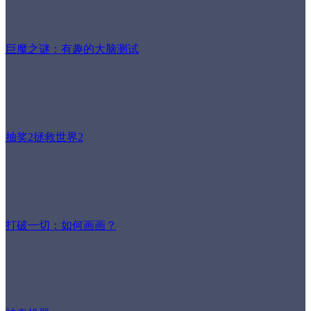
巨魔之谜：有趣的大脑测试
抽奖2拯救世界2
打破一切：如何画画？