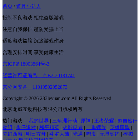
首页
/
道具小达人
抵制不良游戏 拒绝盗版游戏
注意自我保护 谨防受骗上当
适度游戏益脑 沉迷游戏伤身
合理安排时间 享受健康生活
京ICP备18003564号-3
经营许可证编号：京B2-20181741
京公网安备：11010502052873
Copyright © 2026 233leyuan.com All Rights Reserved
北京龙威互动科技有限公司版权所有
热门游戏：
我的世界
|
三角洲行动
|
原神
|
王者荣耀
|
超自然行
动组
|
蛋仔派对
|
和平精英
|
火影忍者
|
二重螺旋
|
英雄联盟
|
梦幻西游
|
明日方舟
|
斗罗大陆
|
光遇
|
鸣潮
|
无畏契约
|
模拟