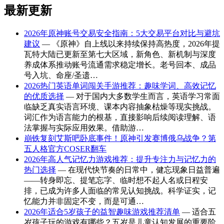
最新更新
2026年原神账号交易安全指南：5大交易平台对比与避坑
建议
— 《原神》自上线以来持续保持高热度，2026年提
瓦特大陆已更新至第七大区域，新角色、新机制与深度
养成体系推动账号流通需求稳定增长。老号回本、成品
号入坑、命座/圣遗…
2026热门英语单词闯关手游推荐：趣味学词、高效记忆
的优质选择
— 对于国内大多数学生而言，英语学习常面
临缺乏真实语言环境、课本内容抽象枯燥等现实挑战。
词汇作为语言能力的根基，直接影响后续阅读理解、语
法掌握与实际应用效果。借助游…
崩铁复刻艾斯吧卧底事件！原神引发赛博俄乌战争？第
五人格官方COSER翻车
2026年高人气记忆力游戏推荐：提升专注力与记忆力的
热门选择
— 在现代快节奏的日常中，健忘现象日益普遍
——转身即忘、提笔忘字、临时想不起人名或日程安
排，已成为许多人面临的常见认知挑战。科学证实，记
忆能力并非固定不变，而是可通…
2026年适合5岁孩子的益智趣味游戏推荐清单
— 适合五
岁孩子玩的游戏有哪些？五岁是儿童认知发展的重要阶