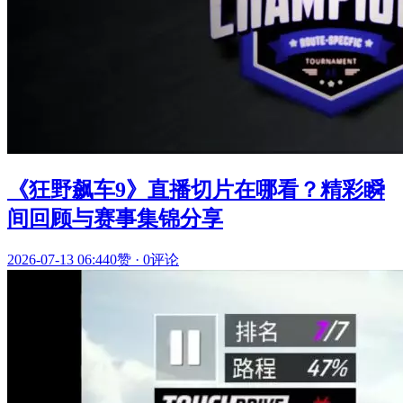
《狂野飙车9》直播切片在哪看？精彩瞬
间回顾与赛事集锦分享
2026-07-13 06:44
0赞
·
0评论