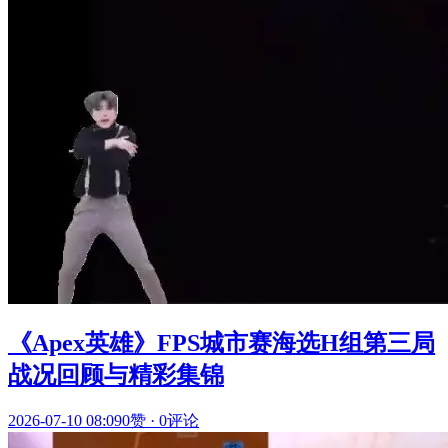
《Apex英雄》FPS城市赛海选H组第三局
战况回顾与精彩集锦
2026-07-10 08:09
0赞
·
0评论