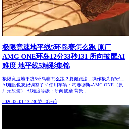
极限竞速地平线5环岛赛怎么跑 原厂
AMG ONE环岛12分33秒131 所向披靡AI
难度 地平线5精彩集锦
极限竞速地平线5环岛赛怎么跑？复健跑法，操作极为保守，
AI难度也忘记调整了 :( 使用车辆：梅赛德斯-AMG ONE（原
厂无改装） AI难度等级：所向披靡 背景…
2026-06-01 13:23
0赞
·
0评论