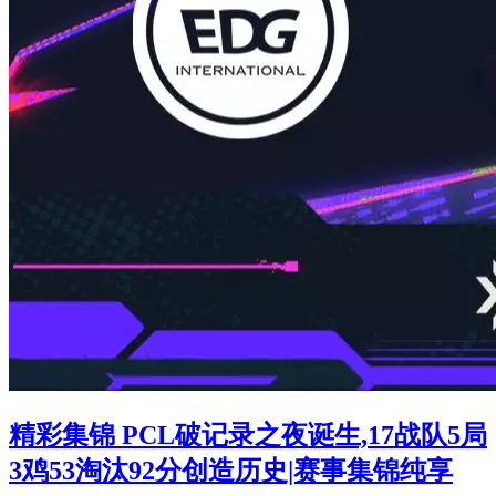
精彩集锦 PCL破记录之夜诞生,17战队5局
3鸡53淘汰92分创造历史|赛事集锦纯享