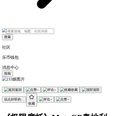
搜索
社区
乐币钱包
消息中心
投稿
返回
--
--
收藏
顶部
说点好听的...
--
--
收藏