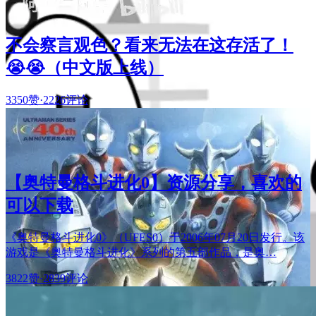
不会察言观色？看来无法在这存活了！
😭😭（中文版上线）
3350赞
·
2226评论
【奥特曼格斗进化0】资源分享，喜欢的
可以下载
《奥特曼格斗进化0》（UFES0）于2006年07月20日发行。该
游戏是《奥特曼格斗进化》系列的第五部作品，是奥…
3822赞
·
2839评论