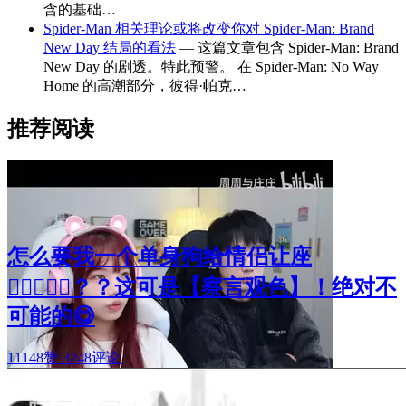
含的基础…
Spider-Man 相关理论或将改变你对 Spider-Man: Brand
New Day 结局的看法
— 这篇文章包含 Spider-Man: Brand
New Day 的剧透。特此预警。 在 Spider-Man: No Way
Home 的高潮部分，彼得·帕克…
推荐阅读
怎么要我一个单身狗给情侣让座
🧑🏻‍❤️‍👩🏻？？这可是【察言观色】！绝对不
可能的😋
11148赞
·
3248评论