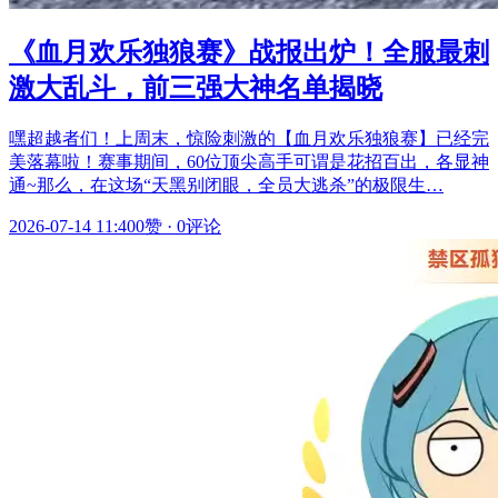
《血月欢乐独狼赛》战报出炉！全服最刺
激大乱斗，前三强大神名单揭晓
嘿超越者们！上周末，惊险刺激的【血月欢乐独狼赛】已经完
美落幕啦！赛事期间，60位顶尖高手可谓是花招百出，各显神
通~那么，在这场“天黑别闭眼，全员大逃杀”的极限生…
2026-07-14 11:40
0赞
·
0评论