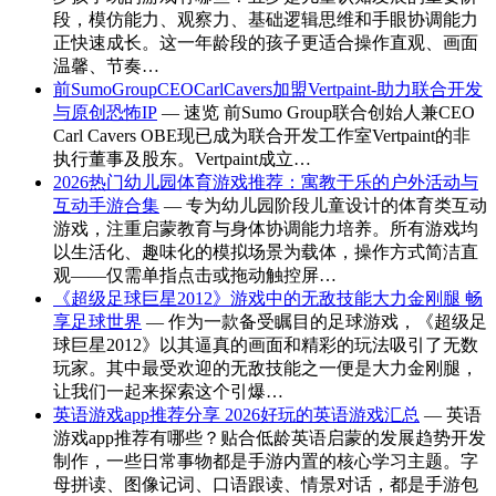
段，模仿能力、观察力、基础逻辑思维和手眼协调能力
正快速成长。这一年龄段的孩子更适合操作直观、画面
温馨、节奏…
前SumoGroupCEOCarlCavers加盟Vertpaint-助力联合开发
与原创恐怖IP
— 速览 前Sumo Group联合创始人兼CEO
Carl Cavers OBE现已成为联合开发工作室Vertpaint的非
执行董事及股东。Vertpaint成立…
2026热门幼儿园体育游戏推荐：寓教于乐的户外活动与
互动手游合集
— 专为幼儿园阶段儿童设计的体育类互动
游戏，注重启蒙教育与身体协调能力培养。所有游戏均
以生活化、趣味化的模拟场景为载体，操作方式简洁直
观——仅需单指点击或拖动触控屏…
《超级足球巨星2012》游戏中的无敌技能大力金刚腿 畅
享足球世界
— 作为一款备受瞩目的足球游戏，《超级足
球巨星2012》以其逼真的画面和精彩的玩法吸引了无数
玩家。其中最受欢迎的无敌技能之一便是大力金刚腿，
让我们一起来探索这个引爆…
英语游戏app推荐分享 2026好玩的英语游戏汇总
— 英语
游戏app推荐有哪些？贴合低龄英语启蒙的发展趋势开发
制作，一些日常事物都是手游内置的核心学习主题。字
母拼读、图像记词、口语跟读、情景对话，都是手游包