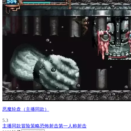
恶魔轮盘（主播同款）
5.3
主播同款
冒险
策略
恐怖
射击
第一人称射击