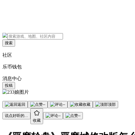
搜索
社区
乐币钱包
消息中心
投稿
返回
--
--
收藏
顶部
说点好听的...
--
--
收藏