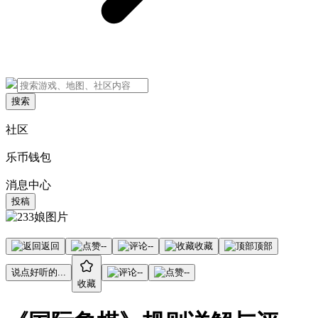
搜索
社区
乐币钱包
消息中心
投稿
返回
--
--
收藏
顶部
说点好听的...
--
--
收藏