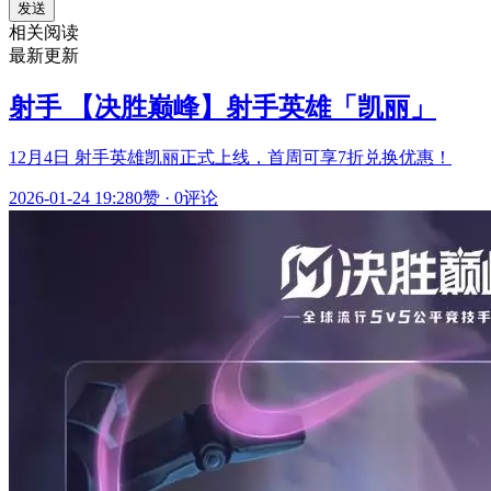
发送
相关阅读
最新更新
射手 【决胜巅峰】射手英雄「凯丽」
12月4日 射手英雄凯丽正式上线，首周可享7折兑换优惠！
2026-01-24 19:28
0赞
·
0评论