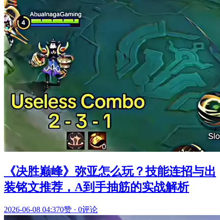
《决胜巅峰》弥亚怎么玩？技能连招与出
装铭文推荐，A到手抽筋的实战解析
2026-06-08 04:37
0赞
·
0评论