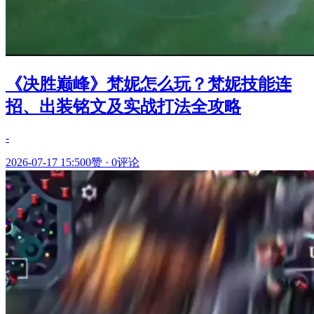
《决胜巅峰》梵妮怎么玩？梵妮技能连
招、出装铭文及实战打法全攻略
-
2026-07-17 15:50
0赞
·
0评论