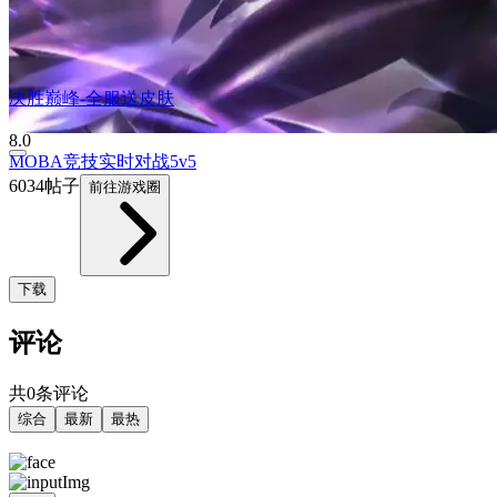
决胜巅峰-全服送皮肤
8.0
MOBA
竞技
实时对战
5v5
6034帖子
前往游戏圈
下载
评论
共0条评论
综合
最新
最热