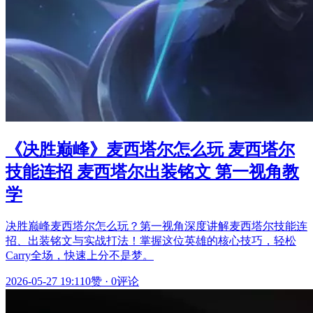
《决胜巅峰》麦西塔尔怎么玩 麦西塔尔
技能连招 麦西塔尔出装铭文 第一视角教
学
决胜巅峰麦西塔尔怎么玩？第一视角深度讲解麦西塔尔技能连
招、出装铭文与实战打法！掌握这位英雄的核心技巧，轻松
Carry全场，快速上分不是梦。
2026-05-27 19:11
0赞
·
0评论