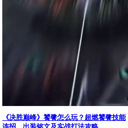
《决胜巅峰》饕餮怎么玩？超燃饕餮技能
连招、出装铭文及实战打法攻略