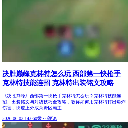
决胜巅峰克林特怎么玩 西部第一快枪手
克林特技能连招 克林特出装铭文攻略
《决胜巅峰》西部第一快枪手克林特怎么玩？克林特技能连
招、出装铭文与对线技巧全攻略，教你如何用克林特打出爆炸
伤害，快速上分成为野区霸主！
2026-06-02 14:06
0赞
·
0评论