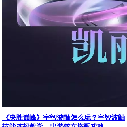
《决胜巅峰》宇智波鼬怎么玩？宇智波鼬
技能连招教学，出装铭文搭配攻略