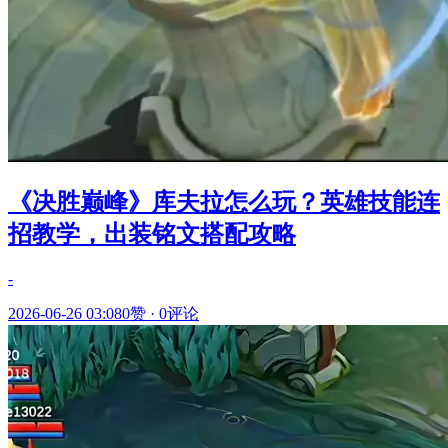
《决胜巅峰》库夫拉怎么玩？英雄技能连
招教学，出装铭文搭配攻略
-
2026-06-26 03:08
0赞
·
0评论