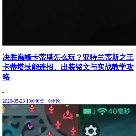
决胜巅峰卡蒂塔怎么玩？亚特兰蒂斯之王
卡蒂塔技能连招、出装铭文与实战教学攻
略
-
2026-05-23 13:04
0赞
·
0评论