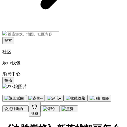
搜索
社区
乐币钱包
消息中心
投稿
返回
--
--
收藏
顶部
说点好听的...
--
--
收藏