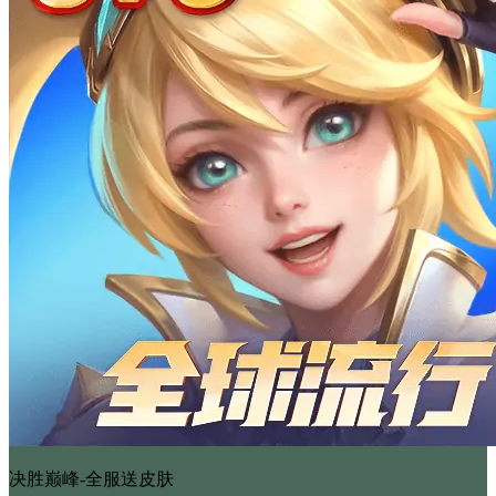
决胜巅峰-全服送皮肤