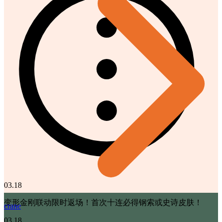
03.18
变形金刚联动限时返场！首次十连必得钢索或史诗皮肤！
crane
03.18