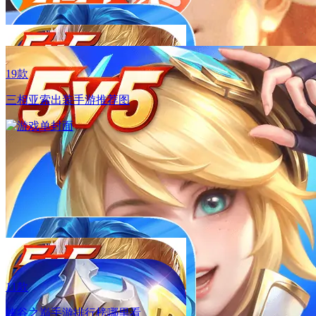
19款
三相亚索出装手游推荐图
11.12
变形金刚联动重磅来袭！
11.12
11款
变形金刚联动重磅来袭！
峡谷之巅手游排行榜哪里看