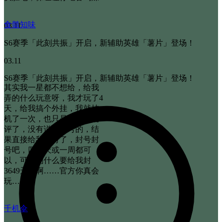
食髓知味
03.11
S6赛季「此刻共振」开启，新辅助英雄「薯片」登场！
03.11
S6赛季「此刻共振」开启，新辅助英雄「薯片」登场！
其实我一星都不想给，给我
弄的什么玩意呀，我才玩了4
天，给我搞个外挂，我就挂
机了一次，也只是被系统批
评了，没有说要封号的，结
果直接给我封号了，封号封
号吧，四五天或一周都可
以，可是为什么要给我封
3649天的啊……官方你真会
玩…
千机伞