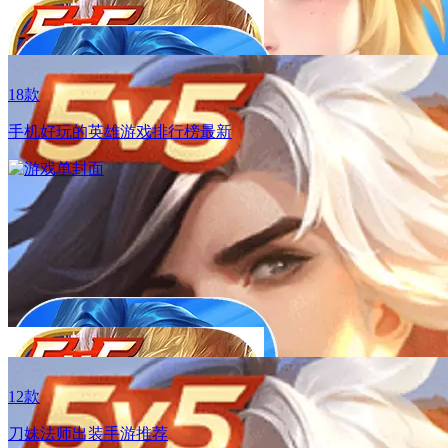
01.21
海绵宝宝联动上线！海绵宝宝&派大星的联动皮肤、比奇堡联
动特别玩法、联动道具惊喜来袭！
18款
01.21
手机好玩的英雄游戏排行榜最新
海绵宝宝联动上线！海绵宝宝&派大星的联动皮肤、比奇堡联
动特别玩法、联动道具惊喜来袭！
12款
刀妹法师出装手游推荐