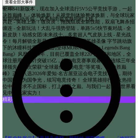
查看全部大事件
07.02
全球S41新版本，现在加入全球流行5V5公平竞技手游，一起
决胜巅峰！ - 体验焕新！从视觉到体验整体焕新，与全球玩家
街霸6联动开启，双系列街霸皮肤同时上线！
共赴 - 英雄上新！彼良良：拖拽组成全新技能，双扇飞舞杀招
缠连 - 全新玩法！大乱斗强势登陆，单路5v5快节奏对战 - 全
新皮肤！动感女团/未来战士…多套超人气皮肤上线 - 星光战
令！每月解锁全新星光主题皮肤与专属英雄圣像 字节跳动旗
下的沐瞳科技重磅出品的全球MOBA《Mobile Legends:Bang
Bang》风靡全球9年，目前已覆盖全球220个国家和地区，全
球注册用户累计突破15亿，移动电竞赛事观看人数连续三年全
球领先，多次荣获“全球最佳移动电竞”等奖项。 《决胜巅
峰》正式入选2026年爱知·名古屋亚运会电子竞技项目，期待
中国队伍为国争光，续写电竞传奇！ 全球英雄排行榜火热排
位中！追求不止国标，打上世界之巅。与我们一起，让世界看
见中国玩家实力！
精彩视频