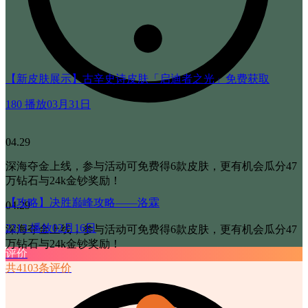
【新皮肤展示】古辛史诗皮肤「启迪者之光」免费获取
180 播放
03月31日
04.29
深海夺金上线，参与活动可免费得6款皮肤，更有机会瓜分47
万钻石与24k金钞奖励！
【攻略】决胜巅峰攻略——洛霖
04.29
2213 播放
02月16日
深海夺金上线，参与活动可免费得6款皮肤，更有机会瓜分47
万钻石与24k金钞奖励！
评价
共4103条评价