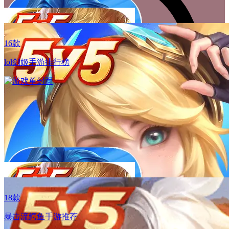
16款
lol剑姬手游排行榜
01.22
周年庆开启，登录即送自选限定皮肤！
18款
01.22
暴击流鳄鱼手游推荐