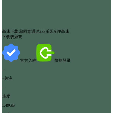
高速下载
您同意通过233乐园APP高速
下载该游戏
官方入驻
快捷登录
--
+关注
--
热度
1.49GB