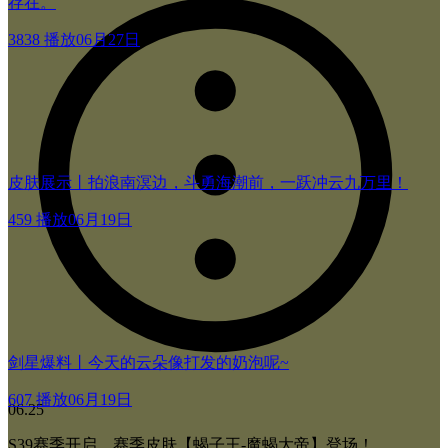
存在。
3838 播放
06月27日
皮肤展示丨拍浪南溟边，斗勇海潮前，一跃冲云九万里！
459 播放
06月19日
剑星爆料丨今天的云朵像打发的奶泡呢~
607 播放
06月19日
06.25
S39赛季开启，赛季皮肤【蝎子王-魔蝎大帝】登场！