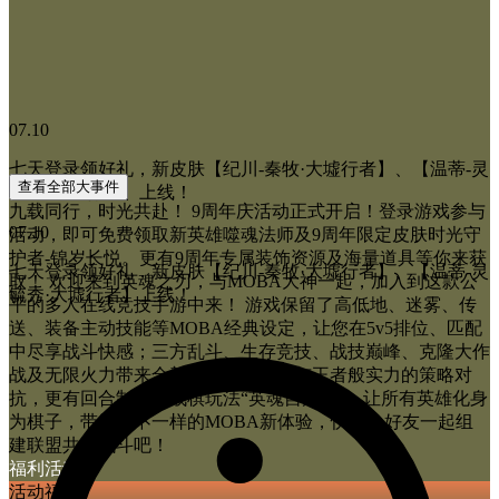
07.10
七天登录领好礼，新皮肤【纪川-秦牧·大墟行者】、【温蒂-灵
查看全部大事件
毓秀·大墟行者】上线！
九载同行，时光共赴！ 9周年庆活动正式开启！登录游戏参与
07.10
活动，即可免费领取新英雄噬魂法师及9周年限定皮肤时光守
护者-锦岁长悦。更有9周年专属装饰资源及海量道具等你来获
七天登录领好礼，新皮肤【纪川-秦牧·大墟行者】、【温蒂-灵
取！ 欢迎来到英魂之刃，与MOBA大神一起，加入到这款公
毓秀·大墟行者】上线！
平的多人在线竞技手游中来！ 游戏保留了高低地、迷雾、传
送、装备主动技能等MOBA经典设定，让您在5v5排位、匹配
中尽享战斗快感；三方乱斗、生存竞技、战技巅峰、克隆大作
战及无限火力带来全新的团队对决，与王者般实力的策略对
抗，更有回合制策略战棋玩法“英魂自走棋”，让所有英雄化身
为棋子，带给你不一样的MOBA新体验，快带上好友一起组
建联盟共同战斗吧！
福利活动
活动福利