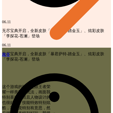
06.11
无尽宝典开启，全新皮肤「暴君萨特-踏金玉」、炫彩皮肤
「李探花-苍澜」登场
06.11
无尽宝典开启，全新皮肤「暴君萨特-踏金玉」、炫彩皮肤
颖音
「李探花-苍澜」登场
这个游戏的玩法是跟王者荣
耀一样类型的玩法，画面我
特别喜欢，而且人物设计的
也很好看，技能特效特别炫
酷，我感觉特别有意思，然