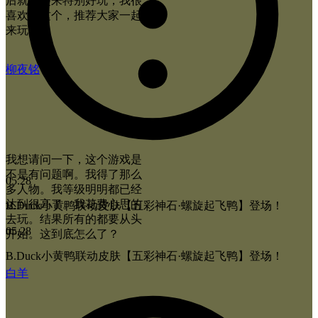
后就玩起来特别好玩，我很
喜欢玩这个，推荐大家一起
来玩。
柳夜铭
我想请问一下，这个游戏是
不是有问题啊。我得了那么
05.28
多人物。我等级明明都已经
达到很高了。我花费心思的
B.Duck小黄鸭联动皮肤【五彩神石·螺旋起飞鸭】登场！
去玩。结果所有的都要从头
05.28
开始。这到底怎么了？
B.Duck小黄鸭联动皮肤【五彩神石·螺旋起飞鸭】登场！
白羊