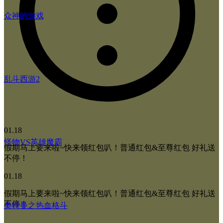
众神的游戏
乱斗西游2
01.18
怪物VS英雄魔霸
假期马上要来啦~快来领红包叭！普通红包&至尊红包 好礼送
不停！
01.18
假期马上要来啦~快来领红包叭！普通红包&至尊红包 好礼送
不停！
奥特曼之热血格斗