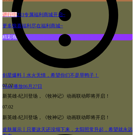
进行中
233专属福利商城开启~
更多惊喜福利尽在福利商城~
精彩视频
剑星爆料丨水火无情，希望你们不是旱鸭子！
07.02
7844 播放
06月27日
新英雄-纪川登场，《牧神记》动画联动即将开启！
07.02
新英雄-纪川登场，《牧神记》动画联动即将开启！
皮肤展示丨只要这天还没塌下来，太阳照常升起，希望就永远