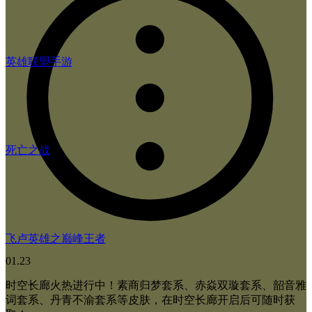
英雄联盟手游
死亡之战
飞卢英雄之巅峰王者
01.23
时空长廊火热进行中！素商归梦套系、赤焱双璇套系、韶音雅
词套系、丹青不渝套系等皮肤，在时空长廊开启后可随时获