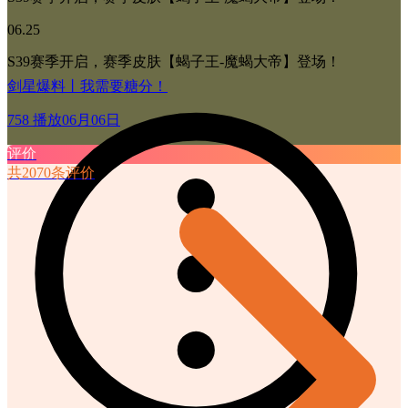
06.25
S39赛季开启，赛季皮肤【蝎子王-魔蝎大帝】登场！
剑星爆料丨我需要糖分！
758 播放
06月06日
评价
共2070条评价