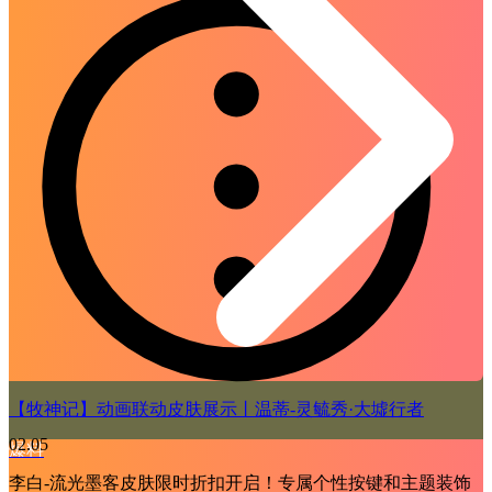
【牧神记】动画联动皮肤展示丨温蒂-灵毓秀·大墟行者
02.05
爆料
李白-流光墨客皮肤限时折扣开启！专属个性按键和主题装饰