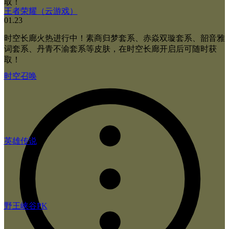
取！
王者荣耀（云游戏）
01.23
时空长廊火热进行中！素商归梦套系、赤焱双璇套系、韶音雅
词套系、丹青不渝套系等皮肤，在时空长廊开启后可随时获
取！
时空召唤
英雄传说
野王峡谷PK