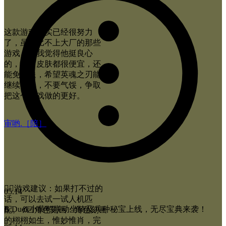
这款游戏其实已经很努力
了，虽然比不上大厂的那些
游戏，那我觉得他挺良心
的，很多皮肤都很便宜，还
能免费送，希望英魂之刃能
继续努力，不要气馁，争取
把这个游戏做的更好。
审哟.［陪］
✍🏻游戏建议：如果打不过的
05.14
话，可以去试一试人机匹
B.Duck小黄鸭联动坐骑及兵种秘宝上线，无尽宝典来袭！
配。 💃🏻角色刻画：角色刻画
的栩栩如生，惟妙惟肖，完