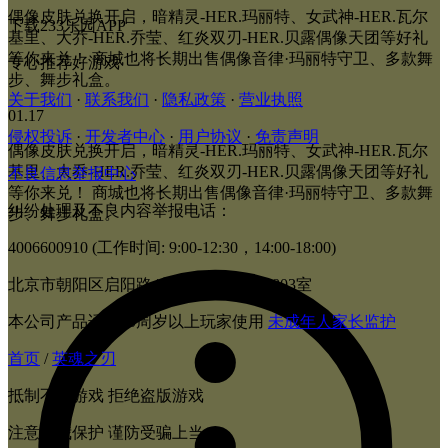
偶像皮肤兑换开启，暗精灵-HER.玛丽特、女武神-HER.瓦尔
下载233乐园APP
基里、大乔-HER.乔莹、红炎双刃-HER.贝露偶像天团等好礼
等你来兑！ 商城也将长期出售偶像音律·玛丽特守卫、多款舞
专心推荐好游戏
步、舞步礼盒。
关于我们
·
联系我们
·
隐私政策
·
营业执照
01.17
侵权投诉
·
开发者中心
·
用户协议
·
免责声明
偶像皮肤兑换开启，暗精灵-HER.玛丽特、女武神-HER.瓦尔
基里、大乔-HER.乔莹、红炎双刃-HER.贝露偶像天团等好礼
不良信息举报中心
等你来兑！ 商城也将长期出售偶像音律·玛丽特守卫、多款舞
纠纷处理及不良内容举报电话：
步、舞步礼盒。
4006600910 (工作时间: 9:00-12:30，14:00-18:00)
北京市朝阳区启阳路4号院2号楼15层1803室
本公司产品适合10周岁以上玩家使用
未成年人家长监护
首页
/
英魂之刃
抵制不良游戏 拒绝盗版游戏
注意自我保护 谨防受骗上当