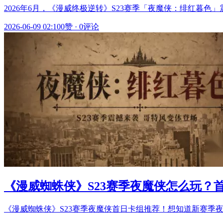
2026年6月，《漫威终极逆转》S23赛季「夜魔侠：绯红暮
2026-06-09 02:10
0赞
·
0评论
《漫威蜘蛛侠》S23赛季夜魔侠怎么玩？
《漫威蜘蛛侠》S23赛季夜魔侠首日卡组推荐！想知道新赛