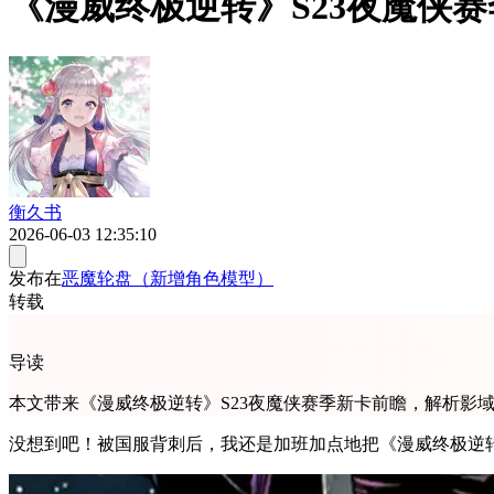
《漫威终极逆转》S23夜魔侠
衡久书
2026-06-03 12:35:10
发布在
恶魔轮盘（新增角色模型）
转载
导读
本文带来《漫威终极逆转》S23夜魔侠赛季新卡前瞻，解析影