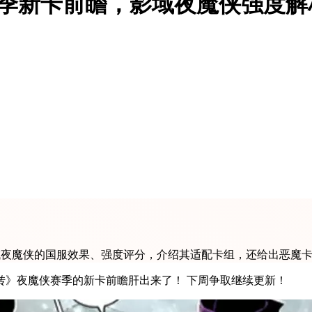
赛季新卡前瞻，影域夜魔侠强度
域夜魔侠的国服效果、强度评分，介绍其适配卡组，还给出恶魔
没想到吧！被国服背刺后，我还是加班加点地把《漫威终极逆转》夜魔侠赛季的新卡前瞻肝出来了！ 下周争取继续更新！