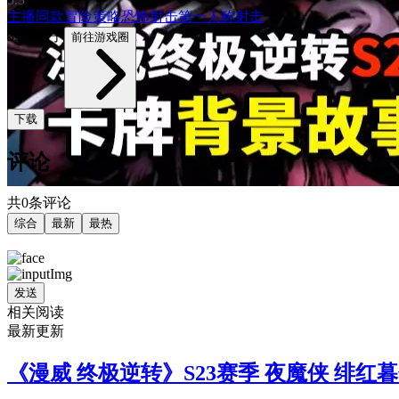
主播同款
冒险
策略
恐怖
射击
第一人称射击
3933帖子
前往游戏圈
下载
评论
共0条评论
综合
最新
最热
发送
相关阅读
最新更新
《漫威 终极逆转》S23赛季 夜魔侠 绯红