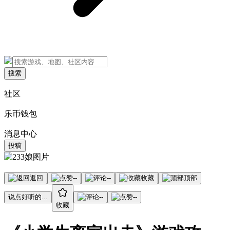
搜索
社区
乐币钱包
消息中心
投稿
返回
--
--
收藏
顶部
说点好听的...
--
--
收藏