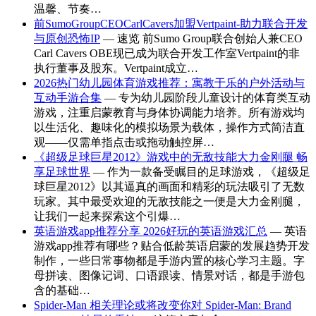
温馨、节奏…
前SumoGroupCEOCarlCavers加盟Vertpaint-助力联合开发
与原创恐怖IP
— 速览 前Sumo Group联合创始人兼CEO
Carl Cavers OBE现已成为联合开发工作室Vertpaint的非
执行董事及股东。Vertpaint成立…
2026热门幼儿园体育游戏推荐：寓教于乐的户外活动与
互动手游合集
— 专为幼儿园阶段儿童设计的体育类互动
游戏，注重启蒙教育与身体协调能力培养。所有游戏均
以生活化、趣味化的模拟场景为载体，操作方式简洁直
观——仅需单指点击或拖动触控屏…
《超级足球巨星2012》游戏中的无敌技能大力金刚腿 畅
享足球世界
— 作为一款备受瞩目的足球游戏，《超级足
球巨星2012》以其逼真的画面和精彩的玩法吸引了无数
玩家。其中最受欢迎的无敌技能之一便是大力金刚腿，
让我们一起来探索这个引爆…
英语游戏app推荐分享 2026好玩的英语游戏汇总
— 英语
游戏app推荐有哪些？贴合低龄英语启蒙的发展趋势开发
制作，一些日常事物都是手游内置的核心学习主题。字
母拼读、图像记词、口语跟读、情景对话，都是手游包
含的基础…
Spider-Man 相关理论或将改变你对 Spider-Man: Brand