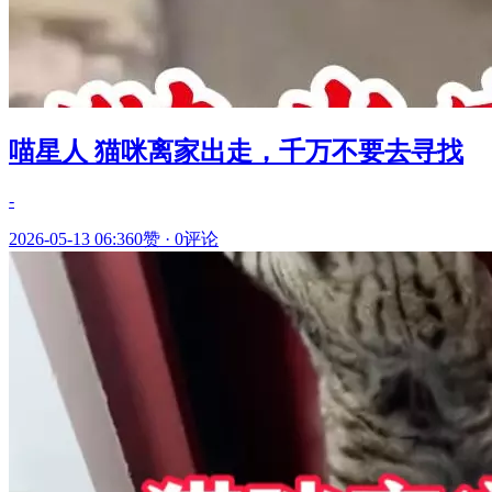
喵星人 猫咪离家出走，千万不要去寻找
-
2026-05-13 06:36
0赞
·
0评论