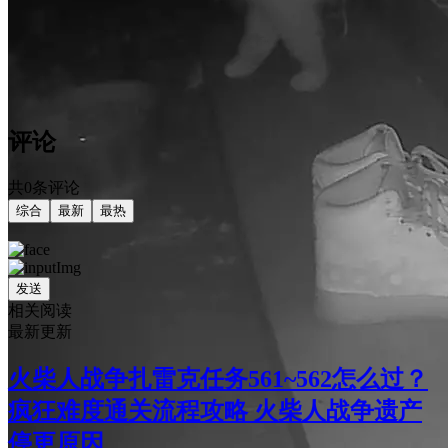
评论
共0条评论
综合
最新
最热
发送
相关阅读
最新更新
火柴人战争扎雷克任务561~562怎么过？
疯狂难度通关流程攻略 火柴人战争遗产
停更原因