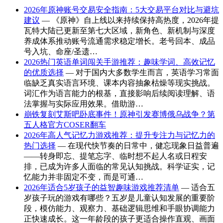
2026年原神账号交易安全指南：5大交易平台对比与避坑
建议
— 《原神》自上线以来持续保持高热度，2026年提
瓦特大陆已更新至第七大区域，新角色、新机制与深度
养成体系推动账号流通需求稳定增长。老号回本、成品
号入坑、命座/圣遗…
2026热门英语单词闯关手游推荐：趣味学词、高效记忆
的优质选择
— 对于国内大多数学生而言，英语学习常面
临缺乏真实语言环境、课本内容抽象枯燥等现实挑战。
词汇作为语言能力的根基，直接影响后续阅读理解、语
法掌握与实际应用效果。借助游…
崩铁复刻艾斯吧卧底事件！原神引发赛博俄乌战争？第
五人格官方COSER翻车
2026年高人气记忆力游戏推荐：提升专注力与记忆力的
热门选择
— 在现代快节奏的日常中，健忘现象日益普遍
——转身即忘、提笔忘字、临时想不起人名或日程安
排，已成为许多人面临的常见认知挑战。科学证实，记
忆能力并非固定不变，而是可通…
2026年适合5岁孩子的益智趣味游戏推荐清单
— 适合五
岁孩子玩的游戏有哪些？五岁是儿童认知发展的重要阶
段，模仿能力、观察力、基础逻辑思维和手眼协调能力
正快速成长。这一年龄段的孩子更适合操作直观、画面