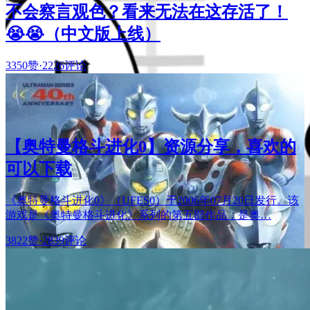
不会察言观色？看来无法在这存活了！
😭😭（中文版上线）
3350赞
·
2226评论
【奥特曼格斗进化0】资源分享，喜欢的
可以下载
《奥特曼格斗进化0》（UFES0）于2006年07月20日发行。该
游戏是《奥特曼格斗进化》系列的第五部作品，是奥…
3822赞
·
2839评论