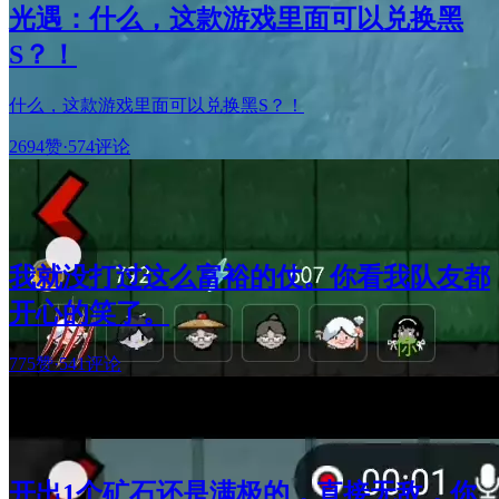
光遇：什么，这款游戏里面可以兑换黑
S？！
什么，这款游戏里面可以兑换黑S？！
2694赞
·
574评论
我就没打过这么富裕的仗。你看我队友都
开心的笑了。
775赞
·
541评论
开出1个矿石还是满极的，直接无敌，你