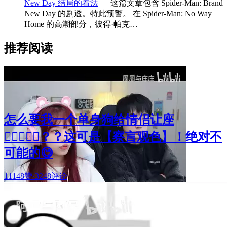
New Day 结局的看法
— 这篇文章包含 Spider-Man: Brand
New Day 的剧透。特此预警。 在 Spider-Man: No Way
Home 的高潮部分，彼得·帕克…
推荐阅读
怎么要我一个单身狗给情侣让座
🧑🏻‍❤️‍👩🏻？？这可是【察言观色】！绝对不
可能的😋
11148赞
·
3248评论