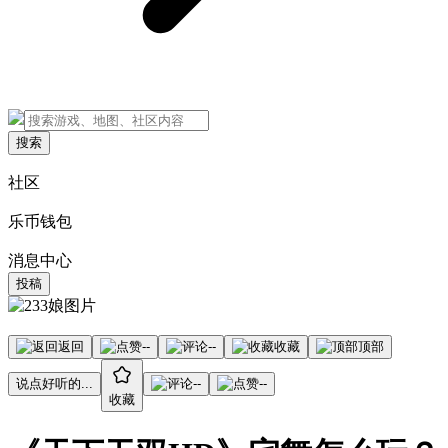
搜索
社区
乐币钱包
消息中心
投稿
返回
--
--
收藏
顶部
说点好听的...
--
--
收藏