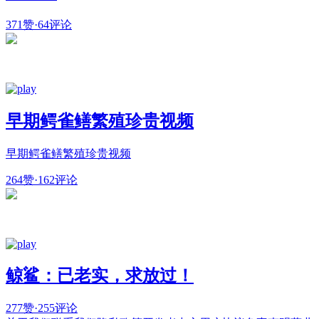
371赞
·
64评论
早期鳄雀鳝繁殖珍贵视频
早期鳄雀鳝繁殖珍贵视频
264赞
·
162评论
鲸鲨：已老实，求放过！
277赞
·
255评论