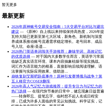
暂无更多
最新更新
2026年原神账号交易安全指南：5大交易平台对比与避坑
建议
— 《原神》自上线以来持续保持高热度，2026年提
瓦特大陆已更新至第七大区域，新角色、新机制与深度
养成体系推动账号流通需求稳定增长。老号回本、成品
号入坑、命座/圣遗…
2026热门英语单词闯关手游推荐：趣味学词、高效记忆
的优质选择
— 对于国内大多数学生而言，英语学习常面
临缺乏真实语言环境、课本内容抽象枯燥等现实挑战。
词汇作为语言能力的根基，直接影响后续阅读理解、语
法掌握与实际应用效果。借助游…
崩铁复刻艾斯吧卧底事件！原神引发赛博俄乌战争？第
五人格官方COSER翻车
2026年高人气记忆力游戏推荐：提升专注力与记忆力的
热门选择
— 在现代快节奏的日常中，健忘现象日益普遍
——转身即忘、提笔忘字、临时想不起人名或日程安
排，已成为许多人面临的常见认知挑战。科学证实，记