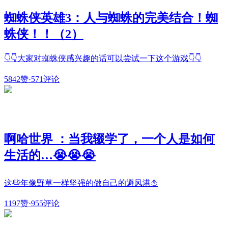
蜘蛛侠英雄3：人与蜘蛛的完美结合！蜘
蛛侠！！（2）
👇👇大家对蜘蛛侠感兴趣的话可以尝试一下这个游戏👇👇
5842赞
·
571评论
啊哈世界 ：当我辍学了，一个人是如何
生活的…😭😭😭
这些年像野草一样坚强的做自己的避风港⛵
1197赞
·
955评论