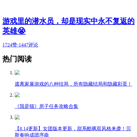
游戏里的潜水员，却是现实中永不复返的
英雄😭
1724赞
·
1447评论
热门阅读
逃离家暴游戏的八种结局，所有隐藏结局和隐藏彩蛋！
《我是猫》房子任务攻略合集
【8.14更新】女团版本更新，甜系酷飒双风格来袭！贝
斯奏响成团序曲