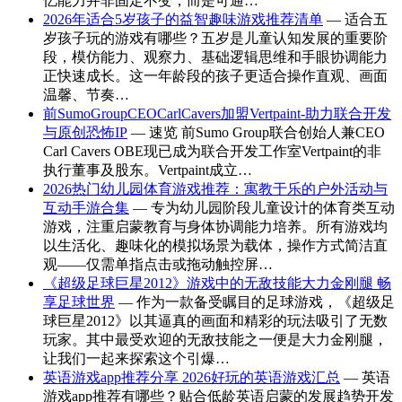
忆能力并非固定不变，而是可通…
2026年适合5岁孩子的益智趣味游戏推荐清单
— 适合五
岁孩子玩的游戏有哪些？五岁是儿童认知发展的重要阶
段，模仿能力、观察力、基础逻辑思维和手眼协调能力
正快速成长。这一年龄段的孩子更适合操作直观、画面
温馨、节奏…
前SumoGroupCEOCarlCavers加盟Vertpaint-助力联合开发
与原创恐怖IP
— 速览 前Sumo Group联合创始人兼CEO
Carl Cavers OBE现已成为联合开发工作室Vertpaint的非
执行董事及股东。Vertpaint成立…
2026热门幼儿园体育游戏推荐：寓教于乐的户外活动与
互动手游合集
— 专为幼儿园阶段儿童设计的体育类互动
游戏，注重启蒙教育与身体协调能力培养。所有游戏均
以生活化、趣味化的模拟场景为载体，操作方式简洁直
观——仅需单指点击或拖动触控屏…
《超级足球巨星2012》游戏中的无敌技能大力金刚腿 畅
享足球世界
— 作为一款备受瞩目的足球游戏，《超级足
球巨星2012》以其逼真的画面和精彩的玩法吸引了无数
玩家。其中最受欢迎的无敌技能之一便是大力金刚腿，
让我们一起来探索这个引爆…
英语游戏app推荐分享 2026好玩的英语游戏汇总
— 英语
游戏app推荐有哪些？贴合低龄英语启蒙的发展趋势开发