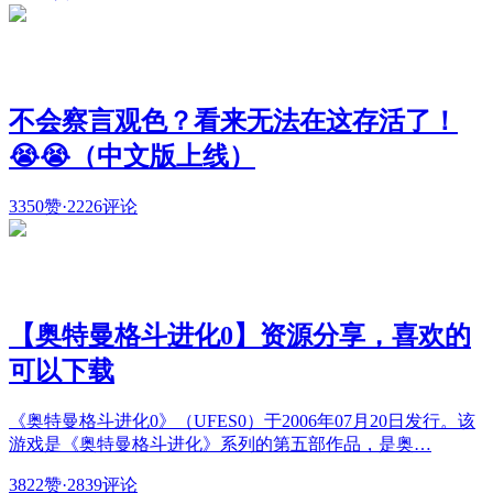
不会察言观色？看来无法在这存活了！
😭😭（中文版上线）
3350赞
·
2226评论
【奥特曼格斗进化0】资源分享，喜欢的
可以下载
《奥特曼格斗进化0》（UFES0）于2006年07月20日发行。该
游戏是《奥特曼格斗进化》系列的第五部作品，是奥…
3822赞
·
2839评论