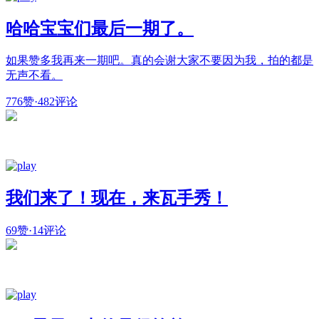
哈哈宝宝们最后一期了。
如果赞多我再来一期吧。真的会谢大家不要因为我，拍的都是
无声不看。
776赞
·
482评论
我们来了！现在，来瓦手秀！
69赞
·
14评论