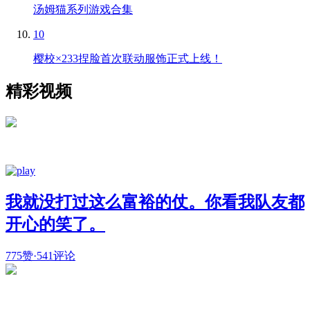
汤姆猫系列游戏合集
10
樱校×233捏脸首次联动服饰正式上线！
精彩视频
我就没打过这么富裕的仗。你看我队友都
开心的笑了。
775赞
·
541评论