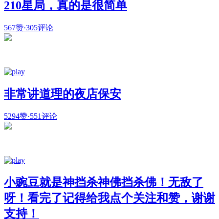
210星局，真的是很简单
567赞
·
305评论
非常讲道理的夜店保安
5294赞
·
551评论
小豌豆就是神挡杀神佛挡杀佛！无敌了
呀！看完了记得给我点个关注和赞，谢谢
支持！