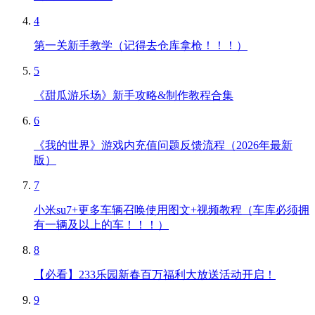
4
第一关新手教学（记得去仓库拿枪！！！）
5
《甜瓜游乐场》新手攻略&制作教程合集
6
《我的世界》游戏内充值问题反馈流程（2026年最新
版）
7
小米su7+更多车辆召唤使用图文+视频教程（车库必须拥
有一辆及以上的车！！！）
8
【必看】233乐园新春百万福利大放送活动开启！
9