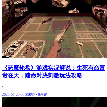
《恶魔轮盘》游戏实况解说：生死有命富
贵在天，赌命对决刺激玩法攻略
-
2026-07-20 06:35
0赞
·
0评论