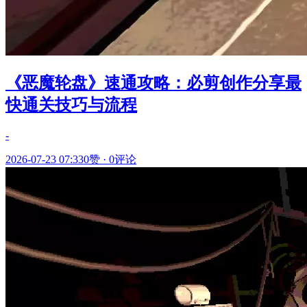
《恶魔轮盘》速通攻略：必剪创作分享最
快通关技巧与流程
-
2026-07-23 07:33
0赞
·
0评论