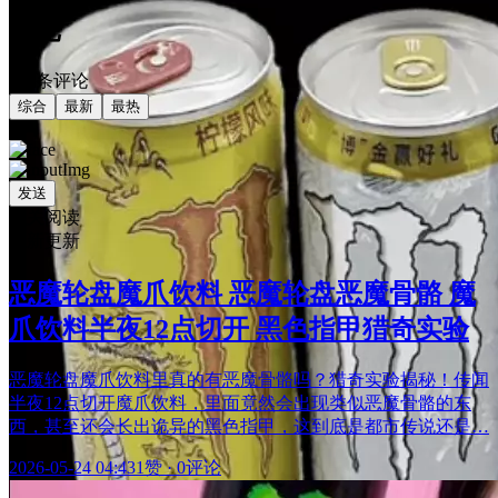
评论
共0条评论
综合
最新
最热
发送
相关阅读
最新更新
恶魔轮盘魔爪饮料 恶魔轮盘恶魔骨骼 魔
爪饮料半夜12点切开 黑色指甲猎奇实验
恶魔轮盘魔爪饮料里真的有恶魔骨骼吗？猎奇实验揭秘！传闻
半夜12点切开魔爪饮料，里面竟然会出现类似恶魔骨骼的东
西，甚至还会长出诡异的黑色指甲，这到底是都市传说还是…
2026-05-24 04:43
1赞
·
0评论