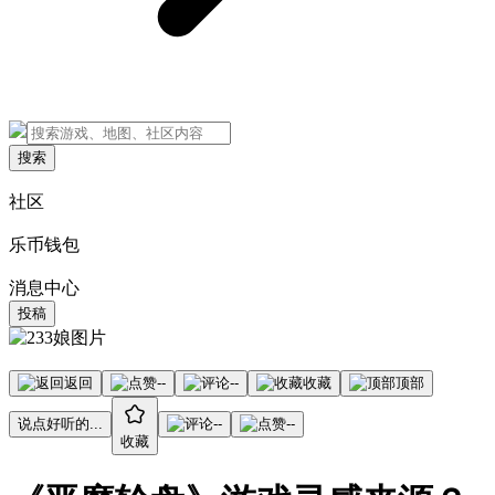
搜索
社区
乐币钱包
消息中心
投稿
返回
--
--
收藏
顶部
说点好听的...
--
--
收藏