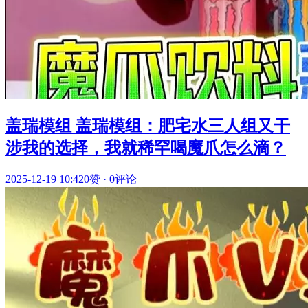
盖瑞模组 盖瑞模组：肥宅水三人组又干
涉我的选择，我就稀罕喝魔爪怎么滴？
2025-12-19 10:42
0赞
·
0评论