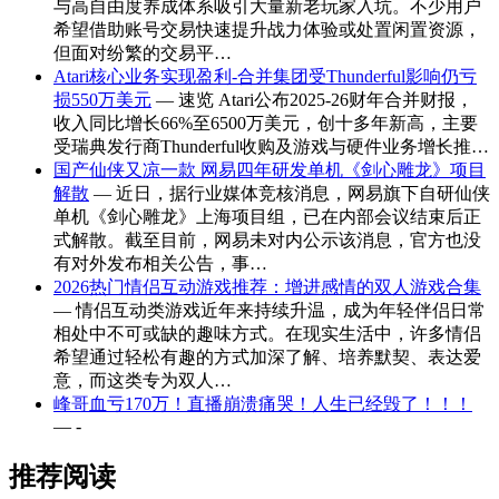
与高自由度养成体系吸引大量新老玩家入坑。不少用户
希望借助账号交易快速提升战力体验或处置闲置资源，
但面对纷繁的交易平…
Atari核心业务实现盈利-合并集团受Thunderful影响仍亏
损550万美元
— 速览 Atari公布2025-26财年合并财报，
收入同比增长66%至6500万美元，创十多年新高，主要
受瑞典发行商Thunderful收购及游戏与硬件业务增长推…
国产仙侠又凉一款 网易四年研发单机《剑心雕龙》项目
解散
— 近日，据行业媒体竞核消息，网易旗下自研仙侠
单机《剑心雕龙》上海项目组，已在内部会议结束后正
式解散。截至目前，网易未对内公示该消息，官方也没
有对外发布相关公告，事…
2026热门情侣互动游戏推荐：增进感情的双人游戏合集
— 情侣互动类游戏近年来持续升温，成为年轻伴侣日常
相处中不可或缺的趣味方式。在现实生活中，许多情侣
希望通过轻松有趣的方式加深了解、培养默契、表达爱
意，而这类专为双人…
峰哥血亏170万！直播崩溃痛哭！人生已经毁了！！！
— -
推荐阅读