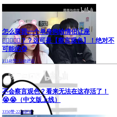
怎么要我一个单身狗给情侣让座
🧑🏻‍❤️‍👩🏻？？这可是【察言观色】！绝对不
可能的😋
11148赞
·
3248评论
不会察言观色？看来无法在这存活了！
😭😭（中文版上线）
3350赞
·
2226评论