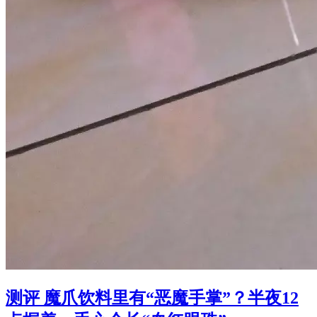
测评 魔爪饮料里有“恶魔手掌”？半夜12