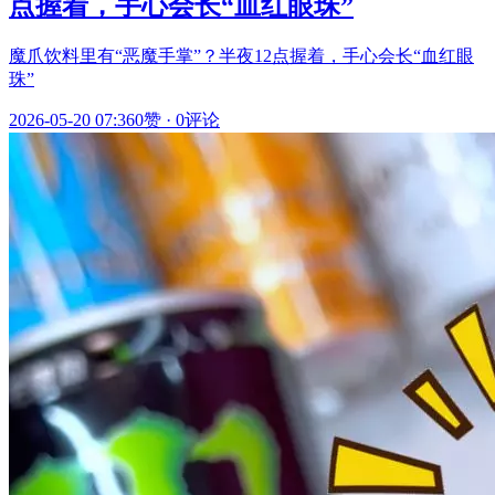
点握着，手心会长“血红眼珠”
魔爪饮料里有“恶魔手掌”？半夜12点握着，手心会长“血红眼
珠”
2026-05-20 07:36
0赞
·
0评论