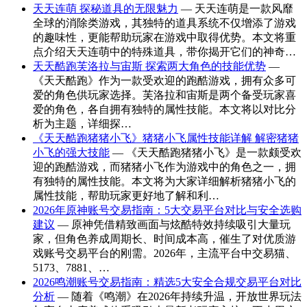
天天连萌 探秘道具的无限魅力
— 天天连萌是一款风靡
全球的消除类游戏，其独特的道具系统不仅增添了游戏
的趣味性，更能帮助玩家在游戏中取得优势。本文将重
点介绍天天连萌中的特殊道具，带你揭开它们的神奇…
天天酷跑芙洛拉与宙斯 探索两大角色的技能优势
—
《天天酷跑》作为一款受欢迎的跑酷游戏，拥有众多可
爱的角色供玩家选择。芙洛拉和宙斯是两个备受玩家喜
爱的角色，各自拥有独特的属性技能。本文将以对比分
析为主题，详细探…
《天天酷跑猪猪小飞》猪猪小飞属性技能详解 解密猪猪
小飞的强大技能
— 《天天酷跑猪猪小飞》是一款颇受欢
迎的跑酷游戏，而猪猪小飞作为游戏中的角色之一，拥
有独特的属性技能。本文将为大家详细解析猪猪小飞的
属性技能，帮助玩家更好地了解和利…
2026年原神账号交易指南：5大交易平台对比与安全选购
建议
— 原神凭借精致画面与炫酷特效持续吸引大量玩
家，但角色养成周期长、时间成本高，催生了对优质游
戏账号交易平台的刚需。2026年，主流平台中交易猫、
5173、7881、…
2026鸣潮账号交易指南：精选5大安全合规交易平台对比
分析
— 随着《鸣潮》在2026年持续升温，开放世界玩法