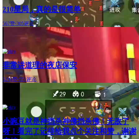
210星局，真的是很简单
567赞
·
305评论
非常讲道理的夜店保安
5294赞
·
551评论
小豌豆就是神挡杀神佛挡杀佛！无敌了
呀！看完了记得给我点个关注和赞，谢谢