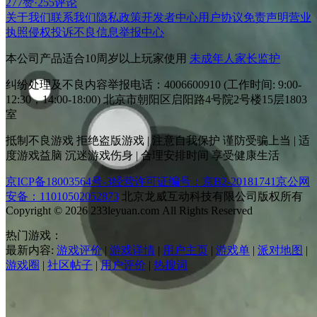
277赞
·
255评论
关于我们
联系我们
隐私政策
开发者中心
用户协议
免责声明
营业
执照
侵权投诉
不良信息举报中心
本公司产品适合10周岁以上玩家使用
未成年人家长监护
纠纷处理及不良内容举报电话：4006600910 (工作时间: 9:00-
12:30，14:00-18:00) 北京市朝阳区启阳路4号院2号楼15层1803
室
抵制不良游戏 拒绝盗版游戏 | 注意自我保护 谨防受骗上当 | 适
度游戏益脑 沉迷游戏伤身 | 合理安排时间 享受健康生活
京ICP备18003564号-3
经营许可证编号：京B2-20181741
京公网
安备：11010502052873
北京龙威互动科技有限公司版权所有
Copyright © 2026 233leyuan.com All Rights Reserved
热门游戏：
最新内容:
游戏评价
|
游戏详情
|
用户主页
|
游戏单
|
派对地图
|
游戏圈
|
社区帖子
|
用户评价
|
热搜词