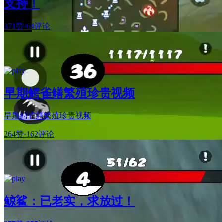
支持！
371赞
·
64评论
早期鳄雀鳝繁殖珍贵视频
早期鳄雀鳝繁殖珍贵视频
264赞
·
162评论
鲸鲨：已老实，求放过！