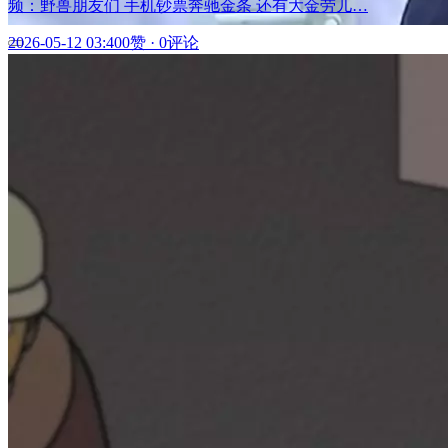
频：野兽朋友们 手机钞票奔驰金条 还有大金劳儿…
2026-05-12 03:40
0赞
·
0评论