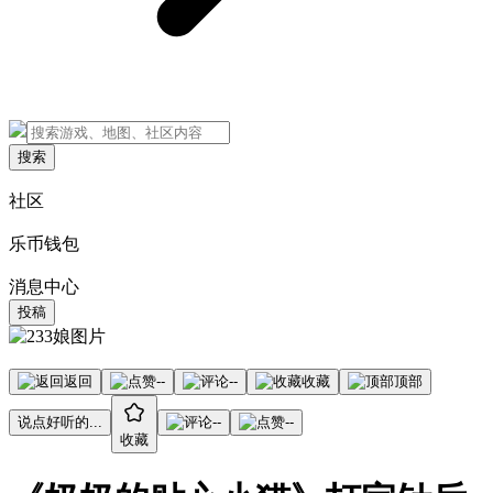
搜索
社区
乐币钱包
消息中心
投稿
返回
--
--
收藏
顶部
说点好听的...
--
--
收藏