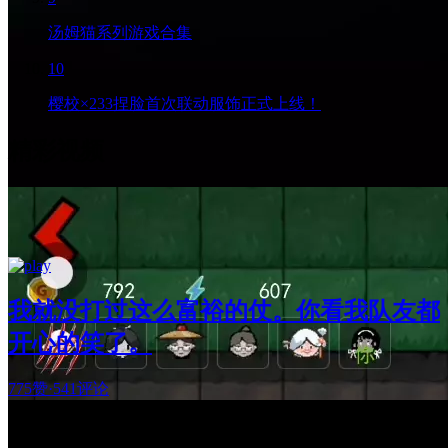
汤姆猫系列游戏合集
10
樱校×233捏脸首次联动服饰正式上线！
精彩视频
我就没打过这么富裕的仗。你看我队友都
开心的笑了。
775赞
·
541评论