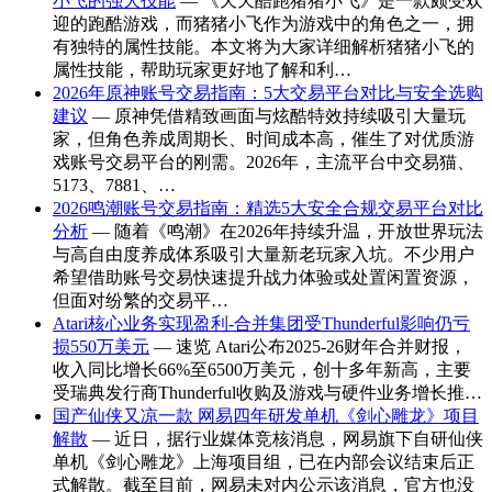
小飞的强大技能
— 《天天酷跑猪猪小飞》是一款颇受欢
迎的跑酷游戏，而猪猪小飞作为游戏中的角色之一，拥
有独特的属性技能。本文将为大家详细解析猪猪小飞的
属性技能，帮助玩家更好地了解和利…
2026年原神账号交易指南：5大交易平台对比与安全选购
建议
— 原神凭借精致画面与炫酷特效持续吸引大量玩
家，但角色养成周期长、时间成本高，催生了对优质游
戏账号交易平台的刚需。2026年，主流平台中交易猫、
5173、7881、…
2026鸣潮账号交易指南：精选5大安全合规交易平台对比
分析
— 随着《鸣潮》在2026年持续升温，开放世界玩法
与高自由度养成体系吸引大量新老玩家入坑。不少用户
希望借助账号交易快速提升战力体验或处置闲置资源，
但面对纷繁的交易平…
Atari核心业务实现盈利-合并集团受Thunderful影响仍亏
损550万美元
— 速览 Atari公布2025-26财年合并财报，
收入同比增长66%至6500万美元，创十多年新高，主要
受瑞典发行商Thunderful收购及游戏与硬件业务增长推…
国产仙侠又凉一款 网易四年研发单机《剑心雕龙》项目
解散
— 近日，据行业媒体竞核消息，网易旗下自研仙侠
单机《剑心雕龙》上海项目组，已在内部会议结束后正
式解散。截至目前，网易未对内公示该消息，官方也没