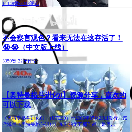
11148赞
·
3248评论
不会察言观色？看来无法在这存活了！
😭😭（中文版上线）
3350赞
·
2226评论
【奥特曼格斗进化0】资源分享，喜欢的
可以下载
《奥特曼格斗进化0》（UFES0）于2006年07月20日发行。该
游戏是《奥特曼格斗进化》系列的第五部作品，是奥…