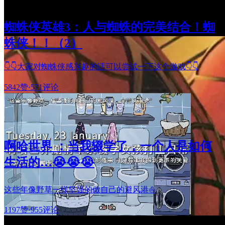
蜘蛛侠英雄3：人与蜘蛛的完美结合！蜘
蛛侠！！（2）
👇👇大家对蜘蛛侠感兴趣的话可以尝试一下这个游戏👇👇
5842赞
·
571评论
啊哈世界 ：当我辍学了，一个人是如何
生活的…😭😭😭
这些年像野草一样坚强的做自己的避风港⛵
1197赞
·
955评论