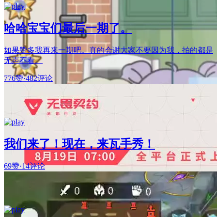
哈哈宝宝们最后一期了。
如果赞多我再来一期吧。真的会谢大家不要因为我，拍的都是
无声不看。
776赞
·
482评论
我们来了！现在，来瓦手秀！
69赞
·
14评论