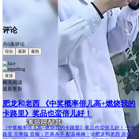
评论
共0条评论
综合
最新
最热
发送
相关阅读
最新更新
肥龙和老西 《中奖概率倍儿高+燃烧我的
卡路里》奖品也蛮倍儿好！
《中奖概率倍儿高+燃烧我的卡路里》奖品也蛮倍儿好！ 十卡
路里 完整版 音频：芒果杀手 配音视频：@肥龙和老西 原视