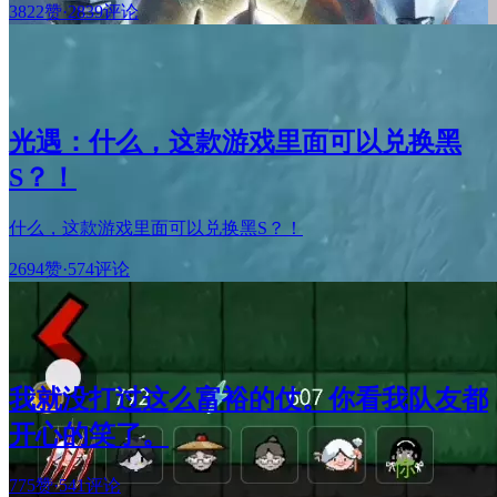
3822赞
·
2839评论
光遇：什么，这款游戏里面可以兑换黑
S？！
什么，这款游戏里面可以兑换黑S？！
2694赞
·
574评论
我就没打过这么富裕的仗。你看我队友都
开心的笑了。
775赞
·
541评论