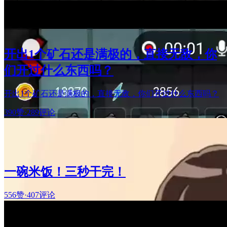
开出1个矿石还是满极的，直接无敌，你
们开过什么东西吗？
开出1个矿石还是满极的，直接无敌，你们开过什么东西吗？
390赞
·
289评论
一碗米饭！三秒干完！
556赞
·
407评论