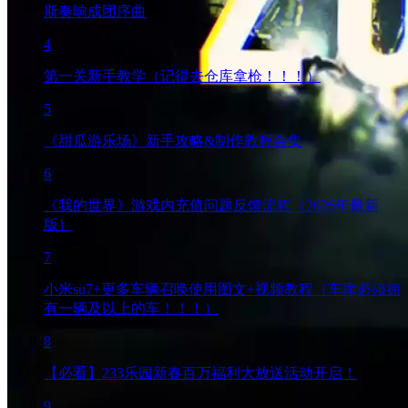
斯奏响成团序曲
4
第一关新手教学（记得去仓库拿枪！！！）
5
《甜瓜游乐场》新手攻略&制作教程合集
6
《我的世界》游戏内充值问题反馈流程（2026年最新
版）
7
小米su7+更多车辆召唤使用图文+视频教程（车库必须拥
有一辆及以上的车！！！）
8
【必看】233乐园新春百万福利大放送活动开启！
9