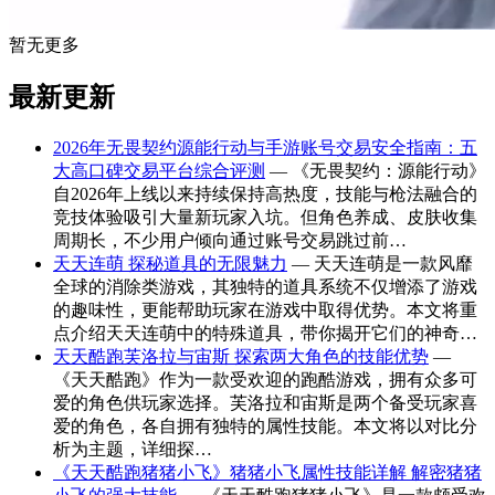
暂无更多
最新更新
2026年无畏契约源能行动与手游账号交易安全指南：五
大高口碑交易平台综合评测
— 《无畏契约：源能行动》
自2026年上线以来持续保持高热度，技能与枪法融合的
竞技体验吸引大量新玩家入坑。但角色养成、皮肤收集
周期长，不少用户倾向通过账号交易跳过前…
天天连萌 探秘道具的无限魅力
— 天天连萌是一款风靡
全球的消除类游戏，其独特的道具系统不仅增添了游戏
的趣味性，更能帮助玩家在游戏中取得优势。本文将重
点介绍天天连萌中的特殊道具，带你揭开它们的神奇…
天天酷跑芙洛拉与宙斯 探索两大角色的技能优势
—
《天天酷跑》作为一款受欢迎的跑酷游戏，拥有众多可
爱的角色供玩家选择。芙洛拉和宙斯是两个备受玩家喜
爱的角色，各自拥有独特的属性技能。本文将以对比分
析为主题，详细探…
《天天酷跑猪猪小飞》猪猪小飞属性技能详解 解密猪猪