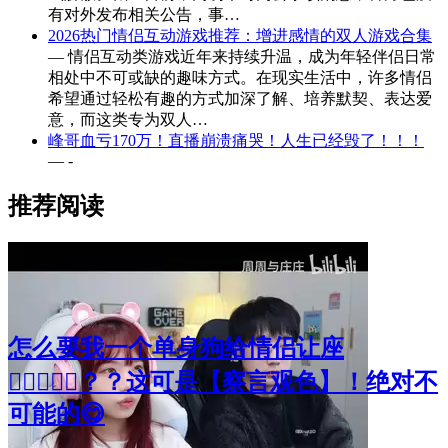
有对外发布相关公告，事…
2026热门情侣互动游戏推荐：增进感情的双人游戏合集
— 情侣互动类游戏近年来持续升温，成为年轻伴侣日常
相处中不可或缺的趣味方式。在现实生活中，许多情侣
希望通过轻松有趣的方式加深了解、培养默契、表达爱
意，而这类专为双人…
峰哥血亏170万！直播崩溃痛哭！人生已经毁了！！！
— -
推荐阅读
怎么要我一个单身狗给情侣让座
🧑🏻‍❤️‍👩🏻？？这可是【察言观色】！绝对不
可能的😋