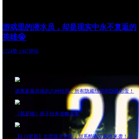
游戏里的潜水员，却是现实中永不复返的
英雄😭
1724赞
·
1447评论
热门阅读
逃离家暴游戏的八种结局，所有隐藏结局和隐藏彩蛋！
《我是猫》房子任务攻略合集
【8.14更新】女团版本更新，甜系酷飒双风格来袭！贝