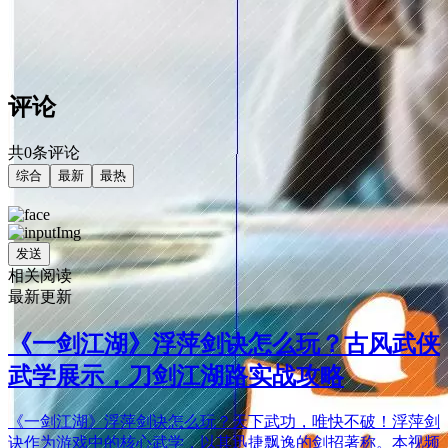
评论
共0条评论
综合
最新
最热
发送
相关阅读
最新更新
《一剑江湖》浮萍剑诀怎么玩？古风武侠
武学展示，刀剑江湖路实战攻略
《一剑江湖》浮萍剑诀怎么玩？天下武功，唯快不破！浮萍剑
诀作为游戏中的核心武学，以其迅捷飘逸的剑招著称。本视频