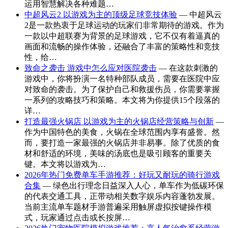
运用智慧解决各种难题…
中超风云2 以游戏为主的顶级足球竞技体验
— 中超风云
2是一款热衷于足球运动的玩家们非常期待的游戏。作为
一款以中超联赛为背景的足球游戏，它不仅有着逼真的
画面和流畅的操作体验，还融合了丰富的策略性和竞技
性，给…
致命之袭击 游戏中怎么应对医院袭击
— 在这款刺激的
游戏中，你将扮演一名特种部队成员，需要在医院中应
对致命的袭击。为了保护自己和救援伤员，你需要掌握
一系列的攻略技巧和策略。本文将为你提供15个段落的
详…
打造最强火锅店 以游戏为主的火锅店经营策略与创新
—
作为中国特色的美食，火锅在全球范围内享有盛誉。然
而，要打造一家最强的火锅店并非易事。除了优质的食
材和舒适的环境，美味的汤底也是吸引顾客的重要关
键。本文将以游戏为…
2026年热门免费单车手游推荐：好玩又耐玩的骑行游戏
合集
— 绿色出行理念日益深入人心，单车作为低碳环保
的代表交通工具，正带动相关数字娱乐内容蓬勃发展。
当前主流单车题材手游普遍采用触屏虚拟按键操作模
式，玩家通过点击或长按屏…