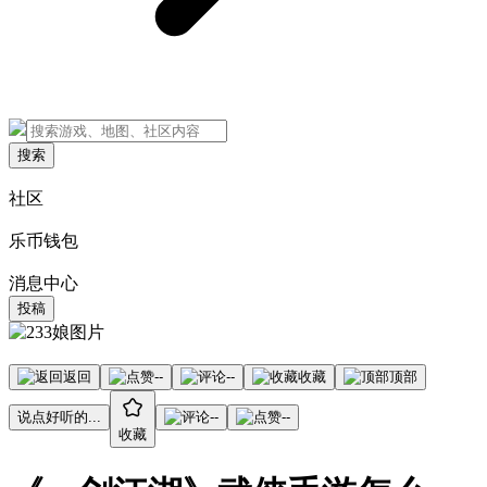
搜索
社区
乐币钱包
消息中心
投稿
返回
--
--
收藏
顶部
说点好听的...
--
--
收藏