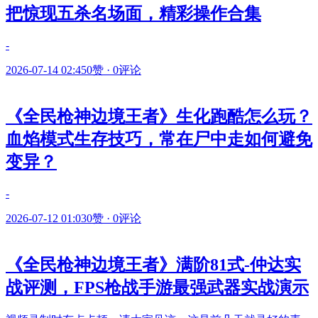
把惊现五杀名场面，精彩操作合集
-
2026-07-14 02:45
0赞
·
0评论
《全民枪神边境王者》生化跑酷怎么玩？
血焰模式生存技巧，常在尸中走如何避免
变异？
-
2026-07-12 01:03
0赞
·
0评论
《全民枪神边境王者》满阶81式-仲达实
战评测，FPS枪战手游最强武器实战演示