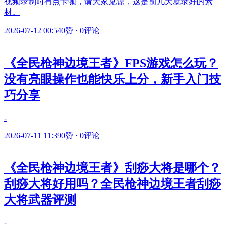
视频录制时有点卡顿，请大家见谅，这是前几天就录好的素
材。
2026-07-12 00:54
0赞
·
0评论
《全民枪神边境王者》FPS游戏怎么玩？
没有亮眼操作也能快乐上分，新手入门技
巧分享
-
2026-07-11 11:39
0赞
·
0评论
《全民枪神边境王者》刮痧大将是哪个？
刮痧大将好用吗？全民枪神边境王者刮痧
大将武器评测
-