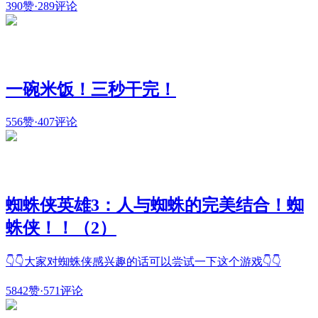
390赞
·
289评论
一碗米饭！三秒干完！
556赞
·
407评论
蜘蛛侠英雄3：人与蜘蛛的完美结合！蜘
蛛侠！！（2）
👇👇大家对蜘蛛侠感兴趣的话可以尝试一下这个游戏👇👇
5842赞
·
571评论