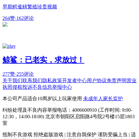
早期鳄雀鳝繁殖珍贵视频
264赞
·
162评论
鲸鲨：已老实，求放过！
277赞
·
255评论
关于我们
联系我们
隐私政策
开发者中心
用户协议
免责声明
营业
执照
侵权投诉
不良信息举报中心
本公司产品适合10周岁以上玩家使用
未成年人家长监护
纠纷处理及不良内容举报电话：4006600910 (工作时间: 9:00-
12:30，14:00-18:00) 北京市朝阳区启阳路4号院2号楼15层1803
室
抵制不良游戏 拒绝盗版游戏 | 注意自我保护 谨防受骗上当 | 适