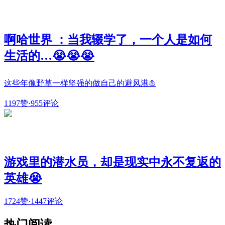
啊哈世界 ：当我辍学了，一个人是如何
生活的…😭😭😭
这些年像野草一样坚强的做自己的避风港⛵
1197赞
·
955评论
游戏里的潜水员，却是现实中永不复返的
英雄😭
1724赞
·
1447评论
热门阅读