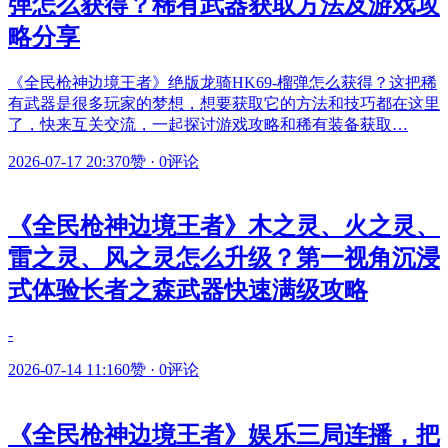
弹怎么获得？稀有武器获取方法及游戏攻
略分享
《全民枪神边境王者》绝版龙骑HK69-榴弹怎么获得？这把稀
有武器是很多玩家的梦想，想要获取它的方法和技巧都在这里
了，快来互关交流，一起探讨游戏攻略和稀有装备获取…
2026-07-17 20:37
0赞
·
0评论
《全民枪神边境王者》木之灵、火之灵、
雷之灵、风之灵怎么升级？第一视角沉浸
式体验长者之森武器快速满级攻略
-
2026-07-14 11:16
0赞
·
0评论
《全民枪神边境王者》娱乐三局连播，把