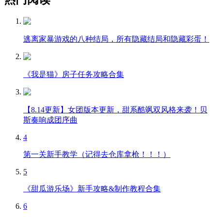
逃离家暴游戏的八种结局，所有隐藏结局和隐藏彩蛋！
《我是猫》房子任务攻略合集
【8.14更新】女团版本更新，甜系酷飒双风格来袭！贝
斯奏响成团序曲
4
第一关新手教学（记得去仓库拿枪！！！）
5
《甜瓜游乐场》新手攻略&制作教程合集
6