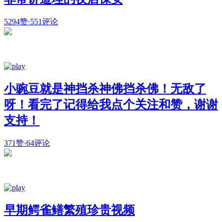
5294赞
·
551评论
小豌豆就是神挡杀神佛挡杀佛！无敌了
呀！看完了记得给我点个关注和赞，谢谢
支持！
371赞
·
64评论
早期鳄雀鳝繁殖珍贵视频