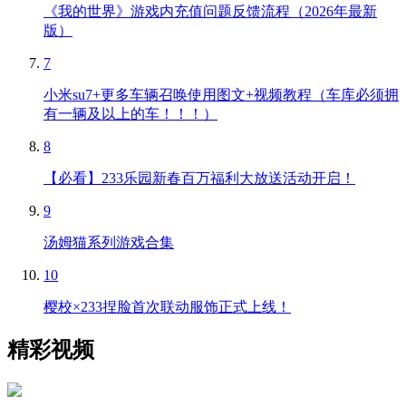
《我的世界》游戏内充值问题反馈流程（2026年最新
版）
7
小米su7+更多车辆召唤使用图文+视频教程（车库必须拥
有一辆及以上的车！！！）
8
【必看】233乐园新春百万福利大放送活动开启！
9
汤姆猫系列游戏合集
10
樱校×233捏脸首次联动服饰正式上线！
精彩视频