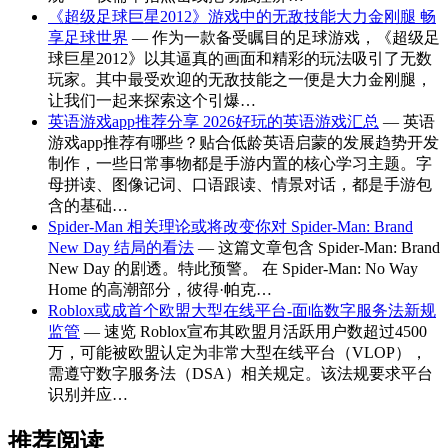
《超级足球巨星2012》游戏中的无敌技能大力金刚腿 畅
享足球世界
— 作为一款备受瞩目的足球游戏，《超级足
球巨星2012》以其逼真的画面和精彩的玩法吸引了无数
玩家。其中最受欢迎的无敌技能之一便是大力金刚腿，
让我们一起来探索这个引爆…
英语游戏app推荐分享 2026好玩的英语游戏汇总
— 英语
游戏app推荐有哪些？贴合低龄英语启蒙的发展趋势开发
制作，一些日常事物都是手游内置的核心学习主题。字
母拼读、图像记词、口语跟读、情景对话，都是手游包
含的基础…
Spider-Man 相关理论或将改变你对 Spider-Man: Brand
New Day 结局的看法
— 这篇文章包含 Spider-Man: Brand
New Day 的剧透。特此预警。 在 Spider-Man: No Way
Home 的高潮部分，彼得·帕克…
Roblox或成首个欧盟大型在线平台-面临数字服务法新规
监管
— 速览 Roblox宣布其欧盟月活跃用户数超过4500
万，可能被欧盟认定为非常大型在线平台（VLOP），
需遵守数字服务法（DSA）相关规定。该法规要求平台
识别并应…
推荐阅读