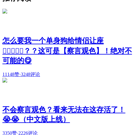
怎么要我一个单身狗给情侣让座
🧑🏻‍❤️‍👩🏻？？这可是【察言观色】！绝对不
可能的😋
11148赞
·
3248评论
不会察言观色？看来无法在这存活了！
😭😭（中文版上线）
3350赞
·
2226评论