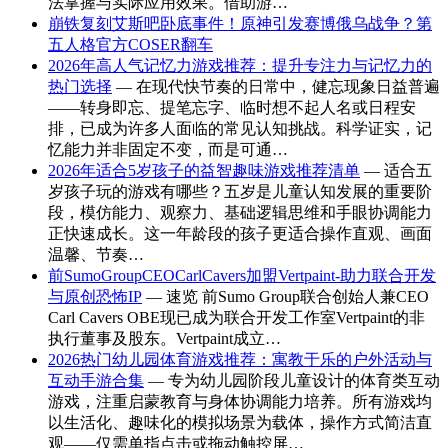
法掌握与实际应用效果。借助游…
崩铁复刻艾斯吧卧底事件！原神引发赛博俄乌战争？第
五人格官方COSER翻车
2026年高人气记忆力游戏推荐：提升专注力与记忆力的
热门选择
— 在现代快节奏的日常中，健忘现象日益普遍
——转身即忘、提笔忘字、临时想不起人名或日程安
排，已成为许多人面临的常见认知挑战。科学证实，记
忆能力并非固定不变，而是可通…
2026年适合5岁孩子的益智趣味游戏推荐清单
— 适合五
岁孩子玩的游戏有哪些？五岁是儿童认知发展的重要阶
段，模仿能力、观察力、基础逻辑思维和手眼协调能力
正快速成长。这一年龄段的孩子更适合操作直观、画面
温馨、节奏…
前SumoGroupCEOCarlCavers加盟Vertpaint-助力联合开发
与原创恐怖IP
— 速览 前Sumo Group联合创始人兼CEO
Carl Cavers OBE现已成为联合开发工作室Vertpaint的非
执行董事及股东。Vertpaint成立…
2026热门幼儿园体育游戏推荐：寓教于乐的户外活动与
互动手游合集
— 专为幼儿园阶段儿童设计的体育类互动
游戏，注重启蒙教育与身体协调能力培养。所有游戏均
以生活化、趣味化的模拟场景为载体，操作方式简洁直
观——仅需单指点击或拖动触控屏…