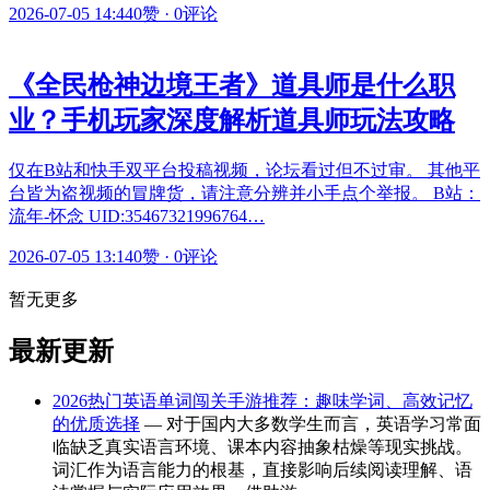
2026-07-05 14:44
0赞
·
0评论
《全民枪神边境王者》道具师是什么职
业？手机玩家深度解析道具师玩法攻略
仅在B站和快手双平台投稿视频，论坛看过但不过审。 其他平
台皆为盗视频的冒牌货，请注意分辨并小手点个举报。 B站：
流年-怀念 UID:35467321996764…
2026-07-05 13:14
0赞
·
0评论
暂无更多
最新更新
2026热门英语单词闯关手游推荐：趣味学词、高效记忆
的优质选择
— 对于国内大多数学生而言，英语学习常面
临缺乏真实语言环境、课本内容抽象枯燥等现实挑战。
词汇作为语言能力的根基，直接影响后续阅读理解、语