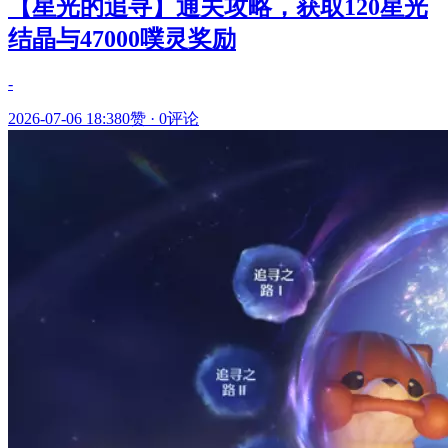
【星光的追寻】通关攻略，获取120星光
结晶与47000噗灵奖励
-
2026-07-06 18:38
0赞
·
0评论