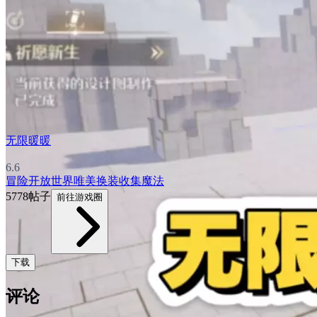
无限暖暖
6.6
冒险
开放世界
唯美
换装
收集
魔法
5778帖子
前往游戏圈
下载
评论