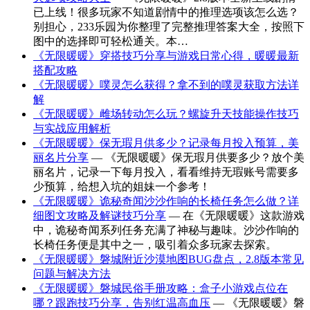
已上线！很多玩家不知道剧情中的推理选项该怎么选？
别担心，233乐园为你整理了完整推理答案大全，按照下
图中的选择即可轻松通关。本…
《无限暖暖》穿搭技巧分享与游戏日常心得，暖暖最新
搭配攻略
《无限暖暖》噗灵怎么获得？拿不到的噗灵获取方法详
解
《无限暖暖》雌场转动怎么玩？螺旋升天技能操作技巧
与实战应用解析
《无限暖暖》保无瑕月供多少？记录每月投入预算，美
丽名片分享
— 《无限暖暖》保无瑕月供要多少？放个美
丽名片，记录一下每月投入，看看维持无瑕账号需要多
少预算，给想入坑的姐妹一个参考！
《无限暖暖》诡秘奇闻沙沙作响的长椅任务怎么做？详
细图文攻略及解谜技巧分享
— 在《无限暖暖》这款游戏
中，诡秘奇闻系列任务充满了神秘与趣味。沙沙作响的
长椅任务便是其中之一，吸引着众多玩家去探索。
《无限暖暖》磐城附近沙漠地图BUG盘点，2.8版本常见
问题与解决方法
《无限暖暖》磐城民俗手册攻略：盒子小游戏点位在
哪？跟跑技巧分享，告别红温高血压
— 《无限暖暖》磐