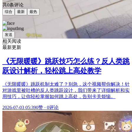
共0条评论
综合
最新
最热
发送
相关阅读
最新更新
《无限暖暖》跳跃技巧怎么练？反人类跳
跃设计解析，轻松跳上高处教学
《无限暖暖》跳跃机制太难了？别急，这个视频帮你解决！针
对游戏里被吐槽的反人类跳跃设计，我们带来了详细解析和实
用技巧，让你轻松掌握如何跳上高处，告别卡关烦恼。
2026-07-03 05:39
0赞
·
0评论