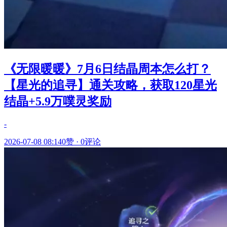
《无限暖暖》7月6日结晶周本怎么打？
【星光的追寻】通关攻略，获取120星光
结晶+5.9万噗灵奖励
-
2026-07-08 08:14
0赞
·
0评论