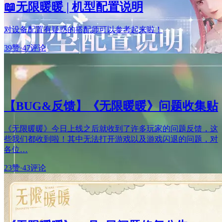
📖无限暖暖 | 机型配置说明
对设备配置有疑惑的搭配师可以参考起来啦！
39赞
·
47评论
【BUG&反馈】《无限暖暖》问题收集贴
《无限暖暖》今日上线之后就收到了许多玩家的问题反馈，这
些我们都收到啦！其中无法打开游戏以及游戏闪退的问题，对
各位…
23赞
·
43评论