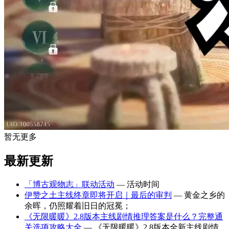
暂无更多
最新更新
「博古观物志」联动活动
— 活动时间
伊赞之土主线终章即将开启｜最后的审判
— 黄金之乡的
余晖，仍照耀着旧日的冠冕；
《无限暖暖》2.8版本主线剧情推理答案是什么？完整通
关选项攻略大全
— 《无限暖暖》2.8版本全新主线剧情